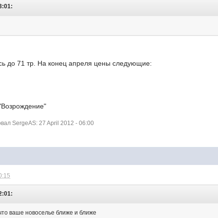
3:01:
л
сь до 71 тр. На конец апреля цены следующие:
 "Возрождение"
л SergeAS: 27 April 2012 - 06:00
0:15
2:01:
 что ваше новоселье ближе и ближе