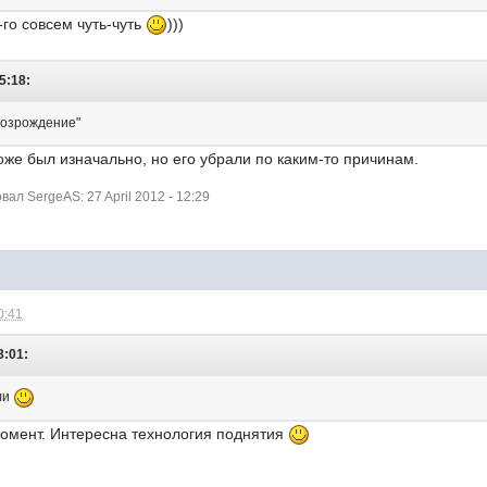
-го совсем чуть-чуть
)))
5:18:
"Возрождение"
оже был изначально, но его убрали по каким-то причинам.
л SergeAS: 27 April 2012 - 12:29
0:41
3:01:
яли
момент. Интересна технология поднятия