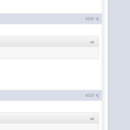
#209
#210