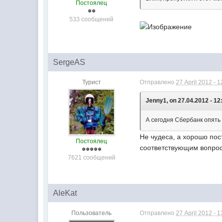
Постоялец
533 сообщений
SergeAS
Турист
Отправлено
27 April 2012 - 1
Jenny1, on 27.04.2012 - 12
А сегодня Сбербанк опять
Не чудеса, а хорошо по
Постоялец
соответствующим вопр
7621 сообщений
AleKat
Пользователь
Отправлено
27 April 2012 - 1