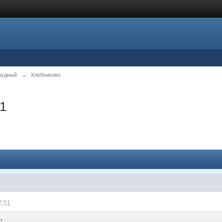
рудный
→
Хлебниково
.1
7:51
: