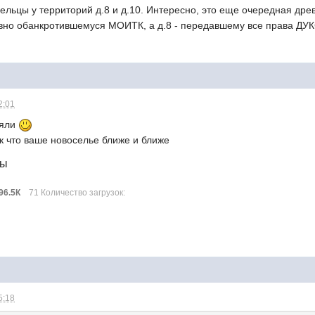
льцы у территорий д.8 и д.10. Интересно, это еще очередная дре
но обанкротившемуся МОИТК, а д.8 - передавшему все права ДУКС
2:01
няли
ак что ваше новоселье ближе и ближе
лы
96.5К
71 Количество загрузок:
5:18