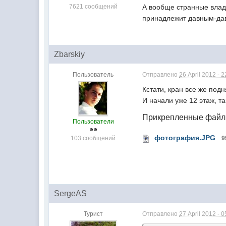
7621 сообщений
А вообще странные владе
принадлежит давным-дав
Zbarskiy
Пользователь
Отправлено
26 April 2012 - 2
Кстати, кран все же под
И начали уже 12 этаж, т
Прикрепленные фай
Пользователи
фотография.JPG
103 сообщений
9
SergeAS
Турист
Отправлено
27 April 2012 - 0