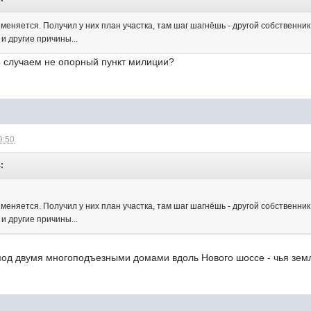
меняется. Получил у них план участка, там шаг шагнёшь - другой собственни
 и другие причины...
о случаем не опорный пункт милиции?
9:50
:
меняется. Получил у них план участка, там шаг шагнёшь - другой собственни
 и другие причины...
А под двумя многоподъезными домами вдоль Нового шоссе - чья зем