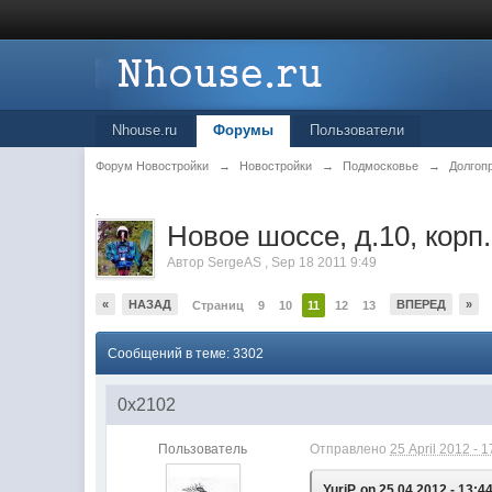
Nhouse.ru
Форумы
Пользователи
Форум Новостройки
→
Новостройки
→
Подмосковье
→
Долгоп
.
Новое шоссе, д.10, корп
Автор
SergeAS
,
Sep 18 2011 9:49
«
НАЗАД
ВПЕРЕД
»
Страниц
9
10
11
12
13
Сообщений в теме: 3302
0x2102
Пользователь
Отправлено
25 April 2012 - 1
YuriP, on 25.04.2012 - 13:44