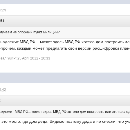
0:29
:51:
случаем не опорный пункт милиции?
инадлежит МВД РФ... может здесь МВД РФ хотело дом построить ил
 Впрочем, каждый может предлагать свои версии расшифровки плано
л YuriP: 25 April 2012 - 20:33
6:42
:
адлежит МВД РФ... может здесь МВД РФ хотело дом построить или это наследс
 это место, где дом деда. Видимо поэтому деда и не снесли, что у