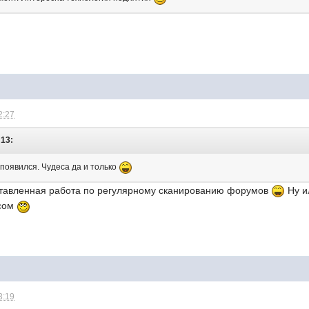
2:27
:13:
 появился. Чудеса да и только
ставленная работа по регулярному сканированию форумов
Ну и
осом
3:19