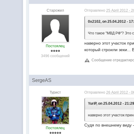
Старожил
Отправлено
25 April 2012 - 2
0x2102, on 25.04.2012 - 17
Что такое "МВД РФ"? Это 
наверно этот участок пр
Постоялец
который строили зеки...
3496 сообщений
Сообщение отредактирова
SergeAS
Турист
Отправлено
26 April 2012 - 0
YuriP, on 25.04.2012 - 21:29
наверно этот участок прин
Судя по внешнему виду -
Постоялец