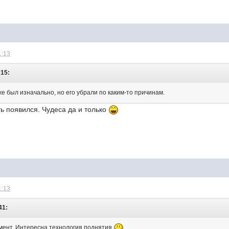
1:13
:15:
е был изначально, но его убрали по каким-то причинам.
ь появился. Чудеса да и только
1:13
41:
омент. Интересна технология поднятия