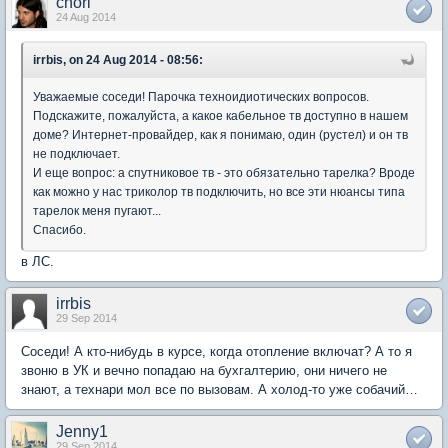
chori
24 Aug 2014
irrbis, on 24 Aug 2014 - 08:56:
Уважаемые соседи! Парочка техноидиотических вопросов.
Подскажите, пожалуйста, а какое кабельное тв доступно в нашем
доме? Интернет-провайдер, как я понимаю, один (рустел) и он тв
не подключает.
И еще вопрос: а спутниковое тв - это обязательно тарелка? Вроде
как можно у нас триколор тв подключить, но все эти нюансы типа
тарелок меня пугают...
Спасибо.
в ЛС.
irrbis
29 Sep 2014
Соседи! А кто-нибудь в курсе, когда отопление включат? А то я
звоню в УК и вечно попадаю на бухгалтерию, они ничего не
знают, а технари мол все по вызовам. А холод-то уже собачий…
Jenny1
29 Sep 2014