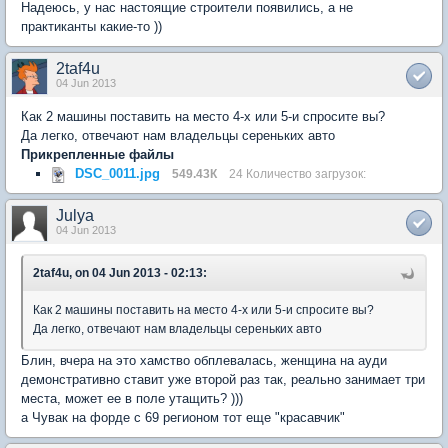
Надеюсь, у нас настоящие строители появились, а не
практиканты какие-то ))
2taf4u
04 Jun 2013
Как 2 машины поставить на место 4-х или 5-и спросите вы?
Да легко, отвечают нам владельцы сереньких авто
Прикрепленные файлы
DSC_0011.jpg
549.43К
24 Количество загрузок:
Julya
04 Jun 2013
2taf4u, on 04 Jun 2013 - 02:13:
Как 2 машины поставить на место 4-х или 5-и спросите вы?
Да легко, отвечают нам владельцы сереньких авто
Блин, вчера на это хамство обплевалась, женщина на ауди
демонстративно ставит уже второй раз так, реально занимает три
места, может ее в поле утащить? )))
а Чувак на форде с 69 регионом тот еще "красавчик"