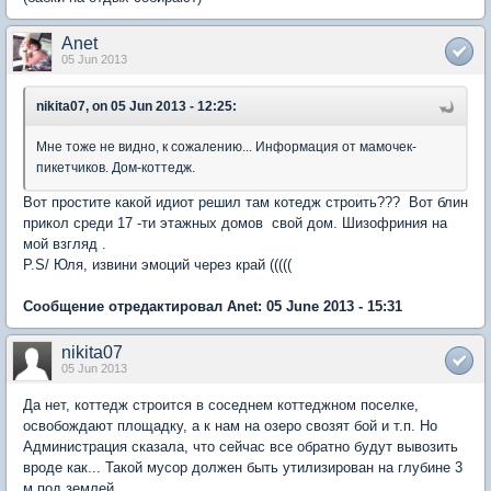
Anet
05 Jun 2013
nikita07, on 05 Jun 2013 - 12:25:
Мне тоже не видно, к сожалению... Информация от мамочек-
пикетчиков. Дом-коттедж.
Вот простите какой идиот решил там котедж строить??? Вот блин
прикол среди 17 -ти этажных домов свой дом. Шизофриния на
мой взгляд .
P.S/ Юля, извини эмоций через край (((((
Сообщение отредактировал Anet: 05 June 2013 - 15:31
nikita07
05 Jun 2013
Да нет, коттедж строится в соседнем коттеджном поселке,
освобождают площадку, а к нам на озеро свозят бой и т.п. Но
Администрация сказала, что сейчас все обратно будут вывозить
вроде как... Такой мусор должен быть утилизирован на глубине 3
м под землей.