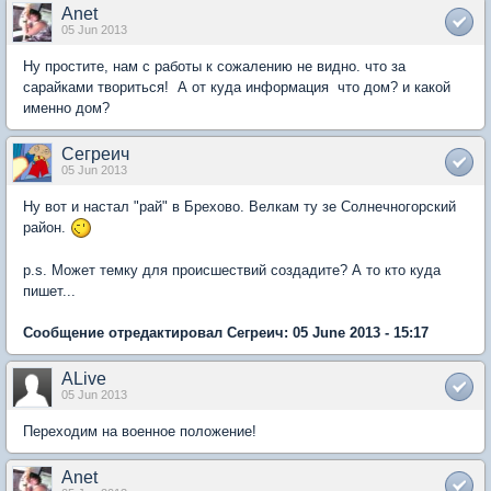
Anet
05 Jun 2013
Ну простите, нам с работы к сожалению не видно. что за
сарайками твориться! А от куда информация что дом? и какой
именно дом?
Сегреич
05 Jun 2013
Ну вот и настал "рай" в Брехово. Велкам ту зе Солнечногорский
район.
p.s. Может темку для происшествий создадите? А то кто куда
пишет...
Сообщение отредактировал Сегреич: 05 June 2013 - 15:17
ALive
05 Jun 2013
Переходим на военное положение!
Anet