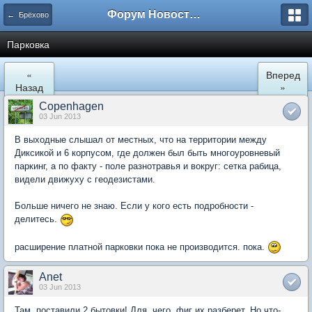
Форум Новостройки
← Брёхово
Парковка
«
Вперед
Назад
»
Copenhagen
03 Jun 2013
В выходные слышал от местных, что на территории между
Диксикой и 6 корпусом, где должен был быть многоуровневый
паркинг, а по факту - поле разнотравья и вокруг: сетка рабица,
видели движуху с геодезистами.
Больше ничего не знаю. Если у кого есть подробности -
делитесь.
расширение платной парковки пока не производится. пока.
Anet
03 Jun 2013
Там поставили 2 бытовки! Для чего фиг их разберет. Но что-