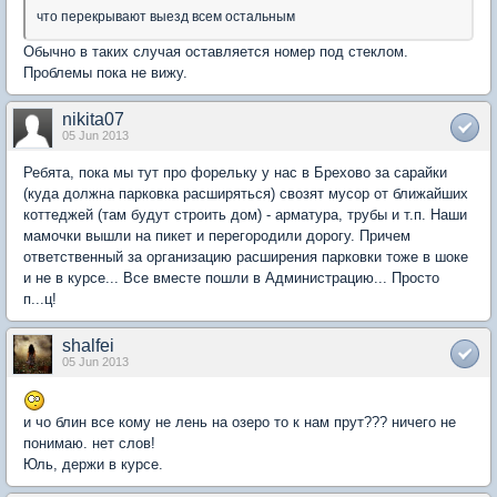
что перекрывают выезд всем остальным
Обычно в таких случая оставляется номер под стеклом.
Проблемы пока не вижу.
nikita07
05 Jun 2013
Ребята, пока мы тут про форельку у нас в Брехово за сарайки
(куда должна парковка расширяться) свозят мусор от ближайших
коттеджей (там будут строить дом) - арматура, трубы и т.п. Наши
мамочки вышли на пикет и перегородили дорогу. Причем
ответственный за организацию расширения парковки тоже в шоке
и не в курсе... Все вместе пошли в Администрацию... Просто
п...ц!
shalfei
05 Jun 2013
и чо блин все кому не лень на озеро то к нам прут??? ничего не
понимаю. нет слов!
Юль, держи в курсе.