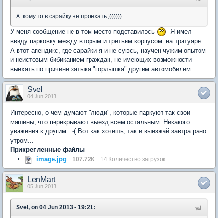
А кому то в сарайку не проехать )))))))
У меня сообщение не в том место подставилось
Я имел
ввиду парковку между вторым и третьим корпусом, на тратуаре.
А втот апендикс, где сарайки я и не суюсь, научен чужим опытом
и неистовым бибиканием граждан, не имеющих возможности
выехать по причине затыка "горлышка" другим автомобилем.
Svel
04 Jun 2013
Интересно, о чем думают "люди", которые паркуют так свои
машины, что перекрывают выезд всем остальным. Никакого
уважения к другим. :-( Вот как хочешь, так и выезжай завтра рано
утром...
Прикрепленные файлы
image.jpg
107.72К
14 Количество загрузок:
LenMart
05 Jun 2013
Svel, on 04 Jun 2013 - 19:21: