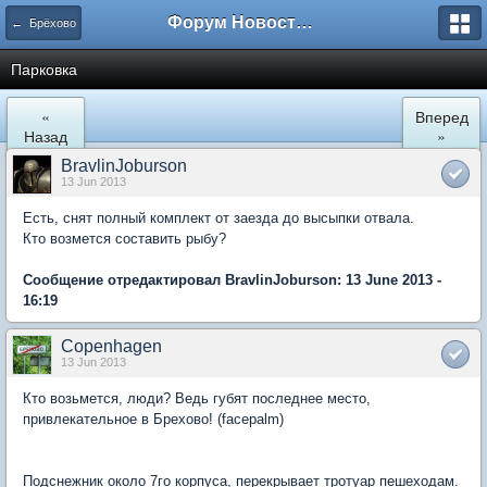
Форум Новостройки
← Брёхово
Парковка
«
Вперед
Назад
»
BravlinJoburson
13 Jun 2013
Есть, снят полный комплект от заезда до высыпки отвала.
Кто возмется составить рыбу?
Сообщение отредактировал BravlinJoburson: 13 June 2013 -
16:19
Copenhagen
13 Jun 2013
Кто возьмется, люди? Ведь губят последнее место,
привлекательное в Брехово! (facepalm)
Подснежник около 7го корпуса, перекрывает тротуар пешеходам.