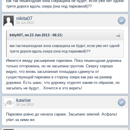
как так пешеходная зона сокращена не будет, если уже нет одной
трети дороги вдоль озера (она под парковкой)??
nikita07
26 Jun 2013
kitty007, on 23 Jun 2013 - 06:21:
как так пешеходная зона сокращена не будет, если уже нет одной
трети дороги вдоль озера (она под парковкой)??
Имеется ввиду расширение парковки. Пока пешеходная дорожка
только отгорожена, но не засыпана грунтом. Сверху хорошо
видно, что вновь засыпанная площадка сдвинута от
существующей парковки в сторону озера как раз на размер
дорожки. Есть шанс, что дорожку отделят каким-то образом, но
засыпать не будут... Хочется в это верить!
kawise
26 Jun 2013
Парковки ровно до начала сараек. Засыпано землей. Асфальт
убит за ними же