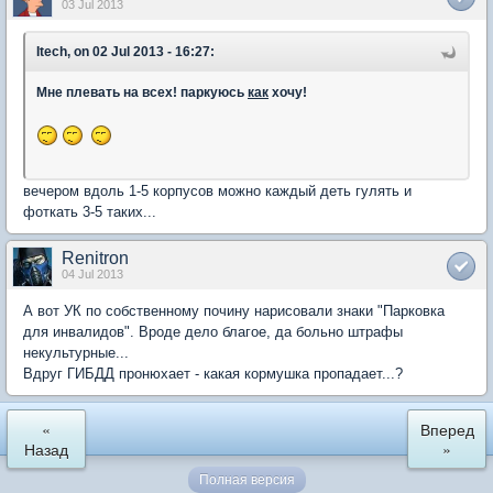
03 Jul 2013
Itech, on 02 Jul 2013 - 16:27:
Мне плевать на всех! паркуюсь
как
хочу!
вечером вдоль 1-5 корпусов можно каждый деть гулять и
фоткать 3-5 таких...
Renitron
04 Jul 2013
А вот УК по собственному почину нарисовали знаки "Парковка
для инвалидов". Вроде дело благое, да больно штрафы
некультурные...
Вдруг ГИБДД пронюхает - какая кормушка пропадает...?
«
Вперед
Назад
»
Полная версия