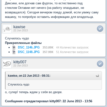
Диксики, еле догнав сам фургон, то естественно под
стеклом Октавии нет ничего (на работу опаздывал, не
возвращался). Сегодня вечером поеду домой, если увижу саму
машину, то попробую оставить информацию для владельца.
kawise
22 Jun 2013
Случилось чудо
Прикрепленные файлы
DSC_1146.JPG
353.89К
44 Количество загрузок:
DSC_1148.JPG
357.99К
51 Количество загрузок:
kitty007
22 Jun 2013
kawise, on 22 Jun 2013 - 08:31:
Случилось чудо
о, супер! теперь ждем у себя во дворе.
Сообщение отредактировал kitty007: 22 June 2013 - 13:56