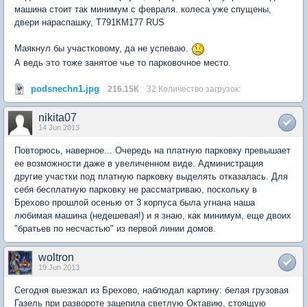
машина стоит так минимум с февраля. колеса уже спущены,
двери нараспашку, Т791КМ177 RUS
Маякнул бы участковому, да не успеваю.
А ведь это тоже занятое чье то парковочное место.
podsnechn1.jpg
216.15К
32 Количество загрузок:
nikita07
14 Jun 2013
Повторюсь, наверное... Очередь на платную парковку превышает
ее возможности даже в увеличенном виде. Администрация
другие участки под платную парковку выделять отказалась. Для
себя бесплатную парковку не рассматриваю, поскольку в
Брехово прошлой осенью от 3 корпуса была угнана наша
любимая машина (недешевая!) и я знаю, как минимум, еще двоих
"братьев по несчастью" из первой линии домов.
woltron
19 Jun 2013
Сегодня выезжал из Брехово, наблюдал картину: белая грузовая
Газель при развороте зацепила светлую Октавию, стоящую