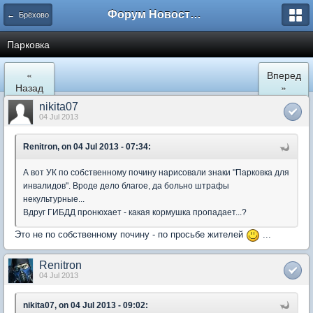
Форум Новостройки
← Брёхово
Парковка
«
Вперед
Назад
»
nikita07
04 Jul 2013
Renitron, on 04 Jul 2013 - 07:34:
А вот УК по собственному почину нарисовали знаки "Парковка для
инвалидов". Вроде дело благое, да больно штрафы
некультурные...
Вдруг ГИБДД пронюхает - какая кормушка пропадает...?
Это не по собственному почину - по просьбе жителей
...
Renitron
04 Jul 2013
nikita07, on 04 Jul 2013 - 09:02: