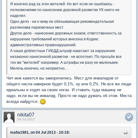
Я конечно рад за этих жителей. Но вот если не ошибаюсь -
полномочиями по нанесению дорожной разметки УК никто не
наделял.
Одно дело - ни к чему не обязывающая рекомендательная
разлиновка парковочных мест.
Другое дело - нанесение дорожных знаков, ответственность за
нарушение требований которых внесена в Кодекс
административных правонарушений.
А наши доблестные ГИБДД штраф накатают за нарушение
незаконно нанесенной разметки - не вспотеют. По просьбе все
тех же "жителей" например. А штрафы ни разу не маленькие.
Мелочь конечно, но неприятно...
Чет мне кажется вы заморочились. Мест для инвалидов от
общего числа наверное будет 0,1%, ну или 0,2%. Не все же люди
идеальны и ходят на своих ногах. И ставить туда машину не
надо, если вы не инвалид. Просто не надо думать об этом. Места
всегда найдутся.
nikita07
04 Jul 2013
mafia1981, on 04 Jul 2013 - 10:19: