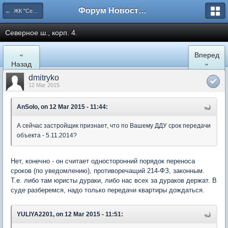
Форум Новостройки
← ЖК "Северный Парк"
Северное ш., корп. 4.
«
Вперед
Назад
»
dmitryko
12 Mar 2015
AnSolo, on 12 Mar 2015 - 11:44:
А сейчас застройщик признает, что по Вашему ДДУ срок передачи
объекта - 5.11.2014?
Нет, конечно - он считает односторонний порядок переноса
сроков (по уведомлению), противоречащий 214-ФЗ, законным.
Т.е. либо там юристы дураки, либо нас всех за дураков держат. В
суде разберемся, надо только передачи квартиры дождаться.
YULIYA2201, on 12 Mar 2015 - 11:51: