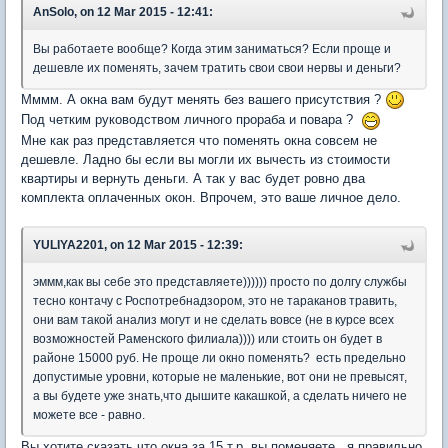
AnSolo, on 12 Mar 2015 - 12:41:
Вы работаете вообще? Когда этим заниматься? Если проще и
дешевле их поменять, зачем тратить свои свои нервы и деньги?
Мммм. А окна вам будут менять без вашего присутствия ?
Под четким руководством личного прораба и повара ?
Мне как раз представляется что поменять окна совсем не
дешевле. Ладно бы если вы могли их вычесть из стоимости
квартиры и вернуть деньги. А так у вас будет ровно два
комплекта оплаченных окон. Впрочем, это ваше личное дело.
YULIYA2201, on 12 Mar 2015 - 12:39:
эммм,как вы себе это представляете)))))) просто по долгу службы
тесно контачу с Роспотребнадзором, это не тараканов травить,
они вам такой анализ могут и не сделать вовсе (не в курсе всех
возможностей Раменского филиала)))) или стоить он будет в
районе 15000 руб. Не проще ли окно поменять? есть предельно
допустимые уровни, которые не маленькие, вот они не превысят,
а вы будете уже знать,что дышите какашкой, а сделать ничего не
можете все - равно.
Вы хотите сказать что окна за 15 т.р. вы поменяете, я правильно