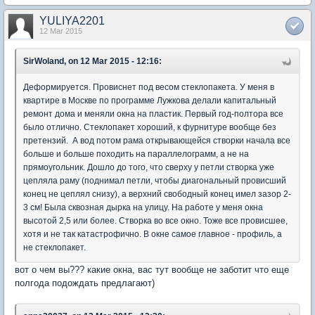
YULIYA2201
12 Mar 2015
SirWoland, on 12 Mar 2015 - 12:16:
Деформируется. Провиснет под весом стеклопакета. У меня в
квартире в Москве по программе Лужкова делали капитальный
ремонт дома и меняли окна на пластик. Первый год-полтора все
было отлично. Стеклопакет хороший, к фурнитуре вообще без
претензий. А вод потом рама открывающейся створки начала все
больше и больше походить на параллелограмм, а не на
прямоугольник. Дошло до того, что сверху у петли створка уже
цепляла раму (поднимал петли, чтобы диагональный провисший
конец не цеплял снизу), а верхний свободный конец имел зазор 2-
3 см! Была сквозная дырка на улицу. На работе у меня окна
высотой 2,5 или более. Створка во все окно. Тоже все провисшее,
хотя и не так катастрофично. В окне самое главное - профиль, а
не стеклопакет.
вот о чем вы??? какие окна, вас тут вообще не заботит что еще
полгода подождать предлагают)