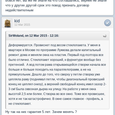
Вовсе нет, вы же не знали на что соглашались, вернее не знали
что у других другой срок это повод признать договор
недействителным
kid
12 Mar 2015
SirWoland, on 12 Mar 2015 - 12:16:
Деформируется. Провиснет под весом стеклопакета. У меня в
квартире в Москве по программе Лужкова делали капитальный
ремонт дома и меняли окна на пластик. Первый год-полтора все
было отлично. Стеклопакет хороший, к фурнитуре вообще без
претензий. А вод потом рама открывающейся створки начала все
больше и больше походить на параллелограмм, а не на
прямоугольник. Дошло до того, что сверху у петли створка уже
цепляла раму (поднимал петли, чтобы диагональный провисший
конец не цеплял снизу), а верхний свободный конец имел зазор 2-
3 см! Была сквозная дырка на улицу. На работе у меня окна
высотой 2,5 или более. Створка во все окно. Тоже все провисшее,
хотя и не так катастрофично. В окне самое главное - профиль, а
не стеклопакет.
Ну так на них гарантия 5 лет. Зачем менять ?