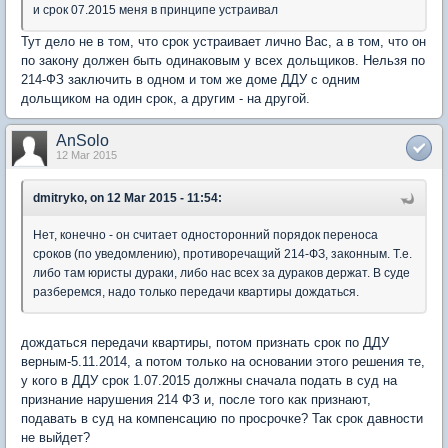
и срок 07.2015 меня в принципе устраивал
Тут дело не в том, что срок устраивает лично Вас, а в том, что он
по закону должен быть одинаковым у всех дольщиков. Нельзя по
214-ФЗ заключить в одном и том же доме ДДУ с одним
дольщиком на один срок, а другим - на другой.
AnSolo
12 Mar 2015
dmitryko, on 12 Mar 2015 - 11:54:
Нет, конечно - он считает односторонний порядок переноса
сроков (по уведомлению), противоречащий 214-ФЗ, законным. Т.е.
либо там юристы дураки, либо нас всех за дураков держат. В суде
разберемся, надо только передачи квартиры дождаться.
дождаться передачи квартиры, потом признать срок по ДДУ
верным-5.11.2014, а потом только на основании этого решения те,
у кого в ДДУ срок 1.07.2015 должны сначала подать в суд на
признание нарушения 214 ФЗ и, после того как признают,
подавать в суд на компенсацию по просрочке? Так срок давности
не выйдет?