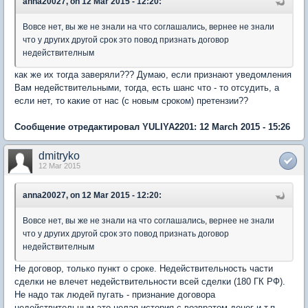
anna20027, on 12 Mar 2015 - 12:20:
Вовсе нет, вы же не знали на что соглашались, вернее не знали
что у других другой срок это повод признать договор
недействителным
как же их тогда заверяли??? Думаю, если признают уведомления
Вам недействительными, тогда, есть шанс что - то отсудить, а
если нет, то какие от нас (с новым сроком) претензии??
Сообщение отредактировал YULIYA2201: 12 March 2015 - 15:26
dmitryko
12 Mar 2015
anna20027, on 12 Mar 2015 - 12:20:
Вовсе нет, вы же не знали на что соглашались, вернее не знали
что у других другой срок это повод признать договор
недействителным
Не договор, только пункт о сроке. Недействительность части
сделки не влечет недействительности всей сделки (180 ГК РФ).
Не надо так людей пугать - признание договора
недействительным это целая история с возвратом денег и т.п.