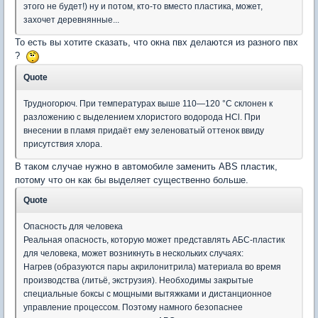
этого не будет!) ну и потом, кто-то вместо пластика, может,
захочет деревнянные...
То есть вы хотите сказать, что окна пвх делаются из разного пвх
?
Quote
Трудногорюч. При температурах выше 110—120 °C склонен к
разложению с выделением хлористого водорода HCl. При
внесении в пламя придаёт ему зеленоватый оттенок ввиду
присутствия хлора.
В таком случае нужно в автомобиле заменить ABS пластик,
потому что он как бы выделяет существенно больше.
Quote
Опасность для человека
Реальная опасность, которую может представлять АБС-пластик
для человека, может возникнуть в нескольких случаях:
Нагрев (образуются пары акрилонитрила) материала во время
производства (литьё, экструзия). Необходимы закрытые
специальные боксы с мощными вытяжками и дистанционное
управление процессом. Поэтому намного безопаснее