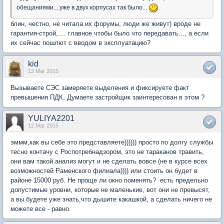
обещаниями....уже в двух корпусах так было...
блин, честно, не читала их форумы, люди же живут) вроде не
гарантия-строй,.... главное чтобы было что передавать..., а если
их сейчас пошлют с вводом в эксплуатацию?
kid
12 Mar 2015
Вызываете СЭС замеряете выделения и фиксируете факт
превышения ПДК, Думаете застройщик заинтересован в этом ?
YULIYA2201
12 Mar 2015
эммм,как вы себе это представляете)))))) просто по долгу службы
тесно контачу с Роспотребнадзором, это не тараканов травить,
они вам такой анализ могут и не сделать вовсе (не в курсе всех
возможностей Раменского филиала)))) или стоить он будет в
районе 15000 руб. Не проще ли окно поменять? есть предельно
допустимые уровни, которые не маленькие, вот они не превысят,
а вы будете уже знать,что дышите какашкой, а сделать ничего не
можете все - равно.