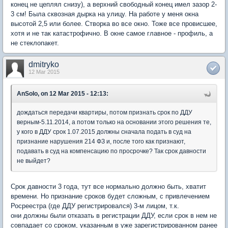
конец не цеплял снизу), а верхний свободный конец имел зазор 2-
3 см! Была сквозная дырка на улицу. На работе у меня окна
высотой 2,5 или более. Створка во все окно. Тоже все провисшее,
хотя и не так катастрофично. В окне самое главное - профиль, а
не стеклопакет.
dmitryko
12 Mar 2015
AnSolo, on 12 Mar 2015 - 12:13:
дождаться передачи квартиры, потом признать срок по ДДУ
верным-5.11.2014, а потом только на основании этого решения те,
у кого в ДДУ срок 1.07.2015 должны сначала подать в суд на
признание нарушения 214 ФЗ и, после того как признают,
подавать в суд на компенсацию по просрочке? Так срок давности
не выйдет?
Срок давности 3 года, тут все нормально должно быть, хватит
времени. Но признание сроков будет сложным, с привлечением
Росреестра (где ДДУ регистрировался) 3-м лицом, т.к.
они должны были отказать в регистрации ДДУ, если срок в нем не
совпадает со сроком, указанным в уже зарегистрированном ранее