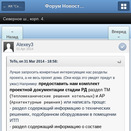
Форум Новостройки
← ЖК "Северный Парк"
Северное ш., корп. 4.
«
Вперед
Назад
»
Alexey3
01 Apr 2014
ToTo, on 31 Mar 2014 - 18:58:
Лучше запросить конкретные интересующие нас разделы
проекта, а не весь проект дома. (Они когда это увидят придут в
предоставить нам комплект
ужас) Например:
проектной документации стадии РД
раздел ТМ
(
) и АР
Тепломеханические решения котельных
(
или написать проще:
Архитектурные решения)
- раздел содержащий информацию о технических
решениях, подобранном оборудовании в помещении
ИТП
-
раздел содержащий информацию о
составе