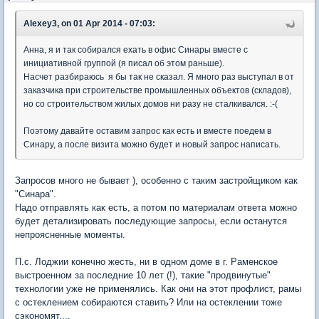
Alexey3, on 01 Apr 2014 - 07:03:
Анна, я и так собирался ехать в офис Синары вместе с
инициативной группой (я писал об этом раньше).
Насчет разбираюсь я бы так не сказал. Я много раз выступал в от
заказчика при строительстве промышленных объектов (складов),
но со строительством жилых домов ни разу не сталкивался. :-(
Поэтому давайте оставим запрос как есть и вместе поедем в
Синару, а после визита можно будет и новый запрос написать.
Запросов много не бывает ), особенно с таким застройщиком как
"Синара".
Надо отправлять как есть, а потом по материалам ответа можно
будет детализировать последующие запросы, если останутся
непроясненные моменты.
П.с. Лоджии конечно жесть, ни в одном доме в г. Раменское
выстроенном за последние 10 лет (!), такие "продвинутые"
технологии уже не применялись. Как они на этот профлист, рамы
с остеклением собираются ставить? Или на остеклении тоже
сэкономят....