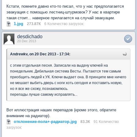
Кстати, помните давно кто-то писал, что у нас предполагается
эвакуация с помощью лестниц-штурмовок? У нас в квартире
такая стоит... наверное прилагается на случай эвакуации.
1.jpg
273.87К
6 Количество загрузок:
desdichado
20 Dec 2013
Andrewkv, on 20 Dec 2013 - 17:34:
с этим отдельная песня. Записали на выдачу ключей на
понедельник. Дибильная система Весты. Пытаются тем самым
приобщить людей к УК. Ключи выдает она. В принципе мне ничего
не мешает выбить дверь с ноги хоть сегодня и поставить новую,
но я все же схожу, познакомлюсь.
перепады лучше самому исправлять...
Вот иллюстрация наших перепадов (кроме этого, обратите
внимание на радиатор).
отклонение-пола+-радиатор.jpg
83.3К
91 Количество
загрузок: