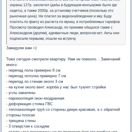
охраны 127р. заплатил (дабы в будующем консьержке было где
сидеть), а также 2000р. за установку счетчиков (поскольку это
рыночная цена). Не платил за видеонаблюдение и жку. Буду
платить по факту из расчета по муниц. и потребляемых тарифов.
Просмотр проводил Александр, по приемке общался также с
Александром (другим), адекватные люди, вопросов нет. Акты они
подписали первыми, пошли на встречу.
Завидуем вам =)
Тоже сегодня смотрели квартиру. Нам не повезло... Замечаний
много:
- перепад пола примерно 8 см
- перепад потолка примерно 7 см
- перепад по стенам около 3 см
- на кухне около вент. короба у нас был туалет стройки
- углы завалены
- пароизоляция окон изодранная
- деформация стояка ГВС
- теплоизоляция труб со стороны двери красивая, а с обратной
стороны плохая
- трещина стены
- 3 отверстия к соседям
- отливы все поставлены не по правилам (кое-где вообще нет