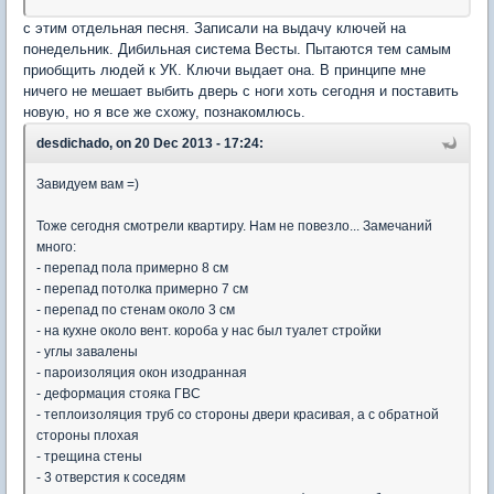
с этим отдельная песня. Записали на выдачу ключей на
понедельник. Дибильная система Весты. Пытаются тем самым
приобщить людей к УК. Ключи выдает она. В принципе мне
ничего не мешает выбить дверь с ноги хоть сегодня и поставить
новую, но я все же схожу, познакомлюсь.
desdichado, on 20 Dec 2013 - 17:24:
Завидуем вам =)
Тоже сегодня смотрели квартиру. Нам не повезло... Замечаний
много:
- перепад пола примерно 8 см
- перепад потолка примерно 7 см
- перепад по стенам около 3 см
- на кухне около вент. короба у нас был туалет стройки
- углы завалены
- пароизоляция окон изодранная
- деформация стояка ГВС
- теплоизоляция труб со стороны двери красивая, а с обратной
стороны плохая
- трещина стены
- 3 отверстия к соседям