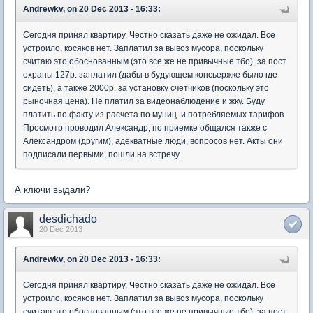
Andrewkv, on 20 Dec 2013 - 16:33:
Сегодня принял квартиру. Честно сказать даже не ожидал. Все
устроило, косяков нет. Заплатил за вывоз мусора, поскольку
считаю это обоснованным (это все же не привычные тбо), за пост
охраны 127р. заплатил (дабы в будующем консьержке было где
сидеть), а также 2000р. за установку счетчиков (поскольку это
рыночная цена). Не платил за видеонаблюдение и жку. Буду
платить по факту из расчета по муниц. и потребляемых тарифов.
Просмотр проводил Александр, по приемке общался также с
Александром (другим), адекватные люди, вопросов нет. Акты они
подписали первыми, пошли на встречу.
А ключи выдали?
desdichado
20 Dec 2013
Andrewkv, on 20 Dec 2013 - 16:33:
Сегодня принял квартиру. Честно сказать даже не ожидал. Все
устроило, косяков нет. Заплатил за вывоз мусора, поскольку
считаю это обоснованным (это все же не привычные тбо), за пост