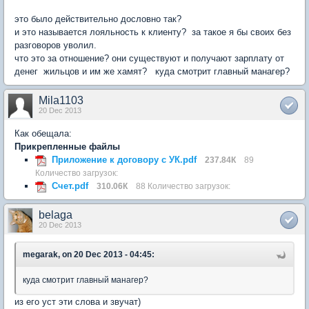
это было действительно дословно так?
и это называется лояльность к клиенту? за такое я бы своих без
разговоров уволил.
что это за отношение? они существуют и получают зарплату от
денег жильцов и им же хамят? куда смотрит главный манагер?
Mila1103
20 Dec 2013
Как обещала:
Прикрепленные файлы
Приложение к договору с УК.pdf
237.84К
89
Количество загрузок:
Счет.pdf
310.06К
88 Количество загрузок:
belaga
20 Dec 2013
megarak, on 20 Dec 2013 - 04:45:
куда смотрит главный манагер?
из его уст эти слова и звучат)