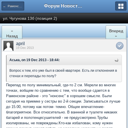
Форум Новостройки
← Раменское
ул. Чугунова 13б (позиция 2)
«
Вперед
Назад
»
april
19 Dec 2013
Аська, on 19 Dec 2013 - 18:44:
Вопрос к тем, кто уже был в своей квартире. Есть ли отклонения в
стенах и перепады по полу?
Перепад по полу минимальный, где-то 2 см. Мерели во многих
точках, вобщем по сравнению с тем, что вообще сдается в
Раменском районе - это "нонсенс" в хорошем смысле. Были
сегодня на приемке у сестры во 2-й секции. Записываться лучше
до 15.00, потому как потом- темно. Общее впечатление-
благоприятное. Все относительно. В ваннной и туалете никаких
батарей и полотенцесушителей - не предусмотрено.Трубы
изолированы, не повреждены.Кто-как избалован, кому нужен