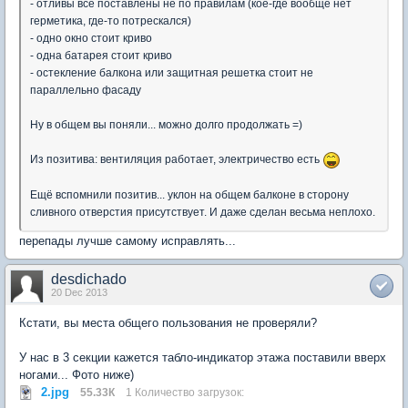
- отливы все поставлены не по правилам (кое-где вообще нет
герметика, где-то потрескался)
- одно окно стоит криво
- одна батарея стоит криво
- остекление балкона или защитная решетка стоит не
параллельно фасаду
Ну в общем вы поняли... можно долго продолжать =)
Из позитива: вентиляция работает, электричество есть
Ещё вспомнили позитив... уклон на общем балконе в сторону
сливного отверстия присутствует. И даже сделан весьма неплохо.
перепады лучше самому исправлять...
desdichado
20 Dec 2013
Кстати, вы места общего пользования не проверяли?
У нас в 3 секции кажется табло-индикатор этажа поставили вверх
ногами... Фото ниже)
2.jpg
55.33К
1 Количество загрузок: