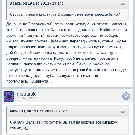
Аська, on 19 Dec 2013 - 19:14:
Сестра приняла квартиру? С окнами у нее всё в порядке было?
Да, окна не "косабочили", открывали каждую, смотрели балконы,
коих 2. все ровно стоят.Сдвигаются-выдвигаются. Вобщем взяли
время на "подумать" -фотки посмотреть еще раз, но вобщем-
ничего, думаю примет.Щелей нет, перепад - норма, стены...ну не
говрю про известную нишу в кухне -это дизайн кухни поможет,
дай бог дизайнеру полки сделать в этом месте...а так...для
средних жителей -норма. Кожух труб не сломан, проводка- в
наличии, показания счетчиков сняли. Сливы с балконов
присутствуют - маленькие (не знаю нержвайка или что) но вроде
отверстие на двух...Труба в санузле - стойкая.. не
прогнулась...Обернута...
megarak
20 Dec 2013
Mila1103, on 19 Dec 2013 - 07:51:
Сказали, делайте, что хотите. Вы там на форуме все слишком
умные)))))))