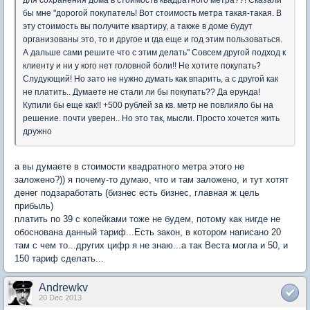
для сохранения дома в стоимость квадратного метра??! Сказали
бы мне "дорогой покупатель! Вот стоимость метра такая-такая. В
эту стоимость вы получите квартиру, а также в доме будут
организованы это, то и другое и гда еще и год этим пользоваться.
А дальше сами решите что с этим делать" Совсем другой подход к
клиенту и ни у кого нет головной боли!! Не хотите покупать?
Слудующий! Но зато не нужно думать как впарить, а с другой как
не платить.. Думаете не стали ли бы покупать?? Да ерунда!
Купили бы еще как!! +500 рублей за кв. метр не повлияло бы на
решение. почти уверен.. Но это так, мысли. Просто хочется жить
дружно
а вы думаете в стоимости квадратного метра этого не
заложено?)) я почему-то думаю, что и там заложено, и тут хотят
денег подзаработать (бизнес есть бизнес, главная ж цель
прибыль)
платить по 39 с копейками тоже не будем, потому как нигде не
обоснована данный тариф...Есть закон, в котором написано 20
там с чем то...других цифр я не знаю...а так Веста могла и 50, и
150 тариф сделать...
Andrewkv
20 Dec 2013