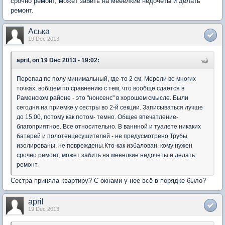
срочно ремонт, может забить на мееелкие недочеты и делать
ремонт.
Аська
19 Dec 2013
april, on 19 Dec 2013 - 19:02:
Перепад по полу минимальный, где-то 2 см. Мерели во многих
точках, вобщем по сравнению с тем, что вообще сдается в
Раменском районе - это "нонсенс" в хорошем смысле. Были
сегодня на приемке у сестры во 2-й секции. Записываться лучше
до 15.00, потому как потом- темно. Общее впечатление-
благоприятное. Все относительно. В ваннной и туалете никаких
батарей и полотенцесушителей - не предусмотрено.Трубы
изолированы, не повреждены.Кто-как избалован, кому нужен
срочно ремонт, может забить на мееелкие недочеты и делать
ремонт.
Сестра приняла квартиру? С окнами у нее всё в порядке было?
april
19 Dec 2013