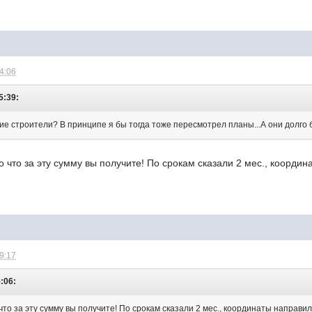
14:06
5:39:
ие строители? В принципе я бы тогда тоже пересмотрел планы...А они долго 
что за эту сумму вы получите! По срокам сказали 2 мес., координат
09:17
5:06:
то за эту сумму вы получите! По срокам сказали 2 мес., координаты направил в