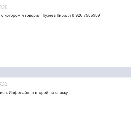
09:07
о котором я говорил: Кузяев Кирилл 8 926 7585989
17:00
е к Инфолайн, я второй по списку.