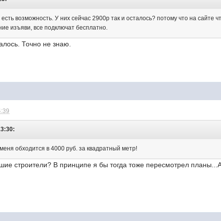
 есть возможность. У них сейчас 2900р так и осталось? потому что на сайте
ание изъяви, все подключат бесплатно.
алось. Точно не знаю.
4:39
13:30:
У меня обходится в 4000 руб. за квадратный метр!
шие строители? В принципе я бы тогда тоже пересмотрел планы...А