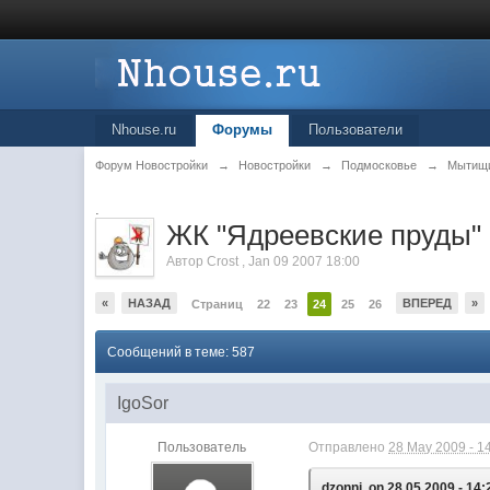
Nhouse.ru
Форумы
Пользователи
Форум Новостройки
→
Новостройки
→
Подмосковье
→
Мытищ
.
ЖК "Ядреевские пруды"
Автор
Crost
,
Jan 09 2007 18:00
«
НАЗАД
ВПЕРЕД
»
Страниц
22
23
24
25
26
Сообщений в теме: 587
IgoSor
Пользователь
Отправлено
28 May 2009 - 1
dzonni, on 28.05.2009 - 14: