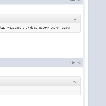
#463
будут у вас работать? Может поделитесь контактом.
#464