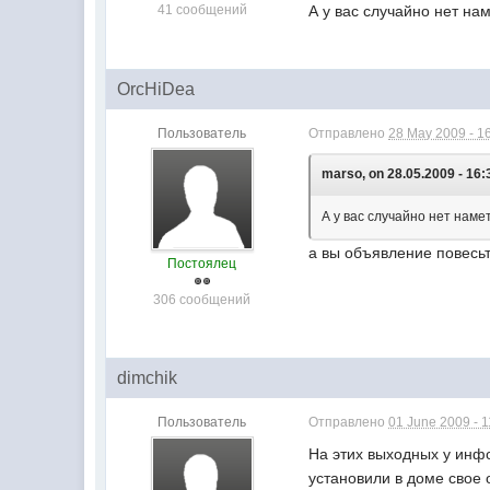
41 сообщений
А у вас случайно нет на
OrcHiDea
Пользователь
Отправлено
28 May 2009 - 1
marso, on 28.05.2009 - 16:
А у вас случайно нет наме
а вы объявление повесь
Постоялец
306 сообщений
dimchik
Пользователь
Отправлено
01 June 2009 - 1
На этих выходных у инфо
установили в доме свое