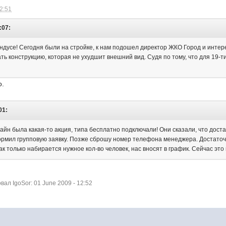
12:51
:07:
андусе! Сегодня были на стройке, к нам подошел директор ЖКО Город и интере
ть конструкцию, которая не ухудшит внешний вид. Судя по тому, что для 19-
о.
01:
йн была какая-то акция, типа бесплатно подключали! Они сказали, что доста
ормил групповую заявку. Позже сброшу номер телефона менеджера. Достаточ
Как только набирается нужное кол-во человек, нас вносят в график. Сейчас это
л IgoSor: 01 June 2009 - 12:52