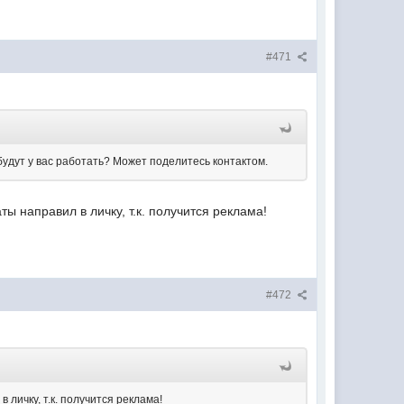
#471
будут у вас работать? Может поделитесь контактом.
ы направил в личку, т.к. получится реклама!
#472
 личку, т.к. получится реклама!