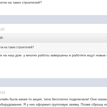
меток на таких строителей?
6:05
37:
ток на таких строителей?
те на наш дом. у многих работы завершены и работяги ищут новые
1:01
лайн была какая-то акция, типа бесплатно подключали! Они сказал
 оборудование. Я у них оформил групповую заявку. Позже сброшу 