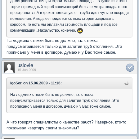
домстроевская "общая строительная площадь"...В кухне из стены
торчит громадный короб занимающий больше метра квадратного
пространства. А в крохотном санузле - труба идет чуть не посреди
помешения. А ведь ее придется со всех сторон закрывать
коробом. То есть мы оплатили стоимость площади и под все
коммуникации...Нахальство, конечно.
На лоджиях стяжки быть не должно, т.к. стяжка
предусматривается только для залития труб отопления. Это
прописано у меня в договоре, думаю и у Вас тоже самое.
uslovie
15 Jun 2009
IgoSor, on 15.06.2009 - 11:16:
На лоджиях стяжки быть не должно, т.к. стяжка
предусматривается только для залития труб отопления. Это
прописано у меня в договоре, думаю и у Вас тоже самое.
А что говорят специалисты о качестве работ? Наверное, кто-то
показывал квартиру своим знакомым?