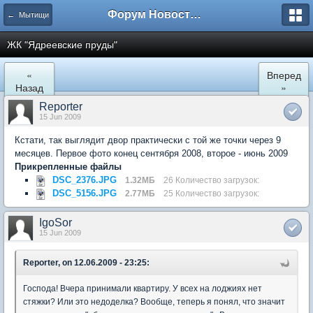
Форум Новостройки
← Мытищи
ЖК "Ядреевские пруды"
«
Вперед
Назад
»
Reporter
15 Jun 2009
Кстати, так выглядит двор практически с той же точки через 9
месяцев. Первое фото конец сентября 2008, второе - июнь 2009
Прикрепленные файлы
DSC_2376.JPG
1.32МБ
26 Количество загрузок:
DSC_5156.JPG
2.77МБ
25 Количество загрузок:
IgoSor
15 Jun 2009
Reporter, on 12.06.2009 - 23:25:
Господа! Вчера принимали квартиру. У всех на лоджиях нет
стяжки? Или это недоделка? Вообще, теперь я понял, что значит