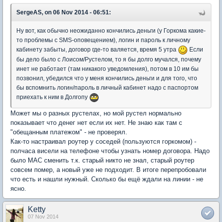
SergeAS, on 06 Nov 2014 - 06:51:
Ну вот, как обычно неожиданно кончились деньги (у Горкома какие-
то проблемы с SMS-оповещением), логин и пароль к личному
кабинету забыты, договор где-то валяется, время 5 утра
Если
бы дело было с Лоисом/Рустелом, то я бы долго мучался, почему
инет не работает (там никакого уведомления), потом в 10 им бы
позвонил, убедился что у меня кончились деньги и для того, что
бы вспомнить логин/пароль в личный кабинет надо с паспортом
приехать к ним в Долгопу
Может мы о разных рустелах, но мой рустел нормально
показывает что денег нет если их нет. Не знаю как там с
"обещанным платежом" - не проверял.
Как-то настраивал роутер у соседей (пользуются горкомом) -
полчаса висели на телефоне чтобы узнать номер договора. Надо
было MAC сменить т.к. старый никто не знал, старый роутер
совсем помер, а новый уже не подходит. В итоге перепробовали
что есть и нашли нужный. Сколько бы ещё ждали на линии - не
ясно.
Ketty
07 Nov 2014