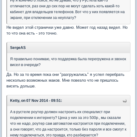
Ну я конечно о Лоисе, но не думаю, что у Рустела как-то
отличается, раз они до сих пор не могут сделать хоть какой-то
кабинет для владельцев телефонов. Вот что у них появляется на
экране, при отключении за неуплату?
Не видел этой странички уже давно. Может год назад видел. Но
то что она есть - это точно.
SergeAS
Я правильно понимаю, что поддержка была перегружена и звонок
висел в очереди?
Да. Но за то время пока они "разгружались" я успел перебрать
несколько возможных маков. Мне повезло что не пришлось
висеть дольше.
Ketty, on 07 Nov 2014 - 09:51:
А в рустеле роутер должен настроить их специалист при
подключении к интернету? Цена у них за это 500р., мы сказали
что не надо, роутер сам автоматом настроится при подключении,
а они говорят, что да настроится, только без пароля и все смогут к
нему подключаться, это правда, кто разбирается?