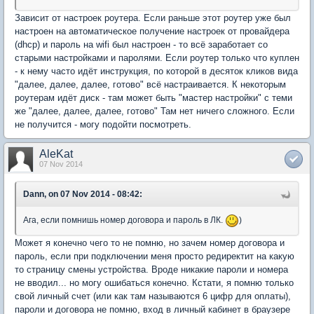
Зависит от настроек роутера. Если раньше этот роутер уже был
настроен на автоматическое получение настроек от провайдера
(dhcp) и пароль на wifi был настроен - то всё заработает со
старыми настройками и паролями. Если роутер только что куплен
- к нему часто идёт инструкция, по которой в десяток кликов вида
"далее, далее, далее, готово" всё настраивается. К некоторым
роутерам идёт диск - там может быть "мастер настройки" с теми
же "далее, далее, далее, готово" Там нет ничего сложного. Если
не получится - могу подойти посмотреть.
AleKat
07 Nov 2014
Dann, on 07 Nov 2014 - 08:42:
Ага, если помнишь номер договора и пароль в ЛК.
)
Может я конечно чего то не помню, но зачем номер договора и
пароль, если при подключении меня просто редиректит на какую
то страницу смены устройства. Вроде никакие пароли и номера
не вводил... но могу ошибаться конечно. Кстати, я помню только
свой личный счет (или как там называются 6 цифр для оплаты),
пароли и договора не помню, вход в личный кабинет в браузере