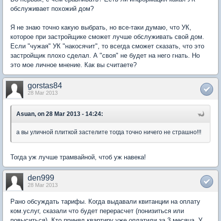
обслуживает похожий дом?
Я не знаю точно какую выбрать, но все-таки думаю, что УК,
которое при застройщике сможет лучше обслуживать свой дом.
Если "чужая" УК "накосячит", то всегда сможет сказать, что это
застройщик плохо сделал. А "своя" не будет на него гнать. Но
это мое личное мнение. Как вы считаете?
gorstas84
28 Mar 2013
Asuan, on 28 Mar 2013 - 14:24:
а вы уличной плиткой застелите тогда точно ничего не страшно!!!
Тогда уж лучше трамвайной, чтоб уж навека!
den999
28 Mar 2013
Рано обсуждать тарифы. Когда выдавали квитанции на оплату
ком.услуг, сказали что будет перерасчет (понизиться или
повыситься). Кто принял квартиру уже оплатили за 3 месяца. У