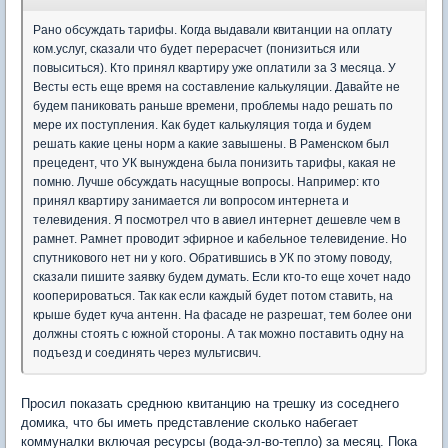
Рано обсуждать тарифы. Когда выдавали квитанции на оплату
ком.услуг, сказали что будет перерасчет (понизиться или
повыситься). Кто принял квартиру уже оплатили за 3 месяца. У
Весты есть еще время на составление калькуляции. Давайте не
будем паниковать раньше времени, проблемы надо решать по
мере их поступления. Как будет калькуляция тогда и будем
решать какие цены норм а какие завышены. В Раменском был
прецедент, что УК вынуждена была понизить тарифы, какая не
помню. Лучше обсуждать насущные вопросы. Например: кто
принял квартиру занимается ли вопросом интернета и
телевидения. Я посмотрел что в авиел интернет дешевле чем в
рамнет. Рамнет проводит эфирное и кабельное телевидение. Но
спутникового нет ни у кого. Обратившись в УК по этому поводу,
сказали пишите заявку будем думать. Если кто-то еще хочет надо
кооперироваться. Так как если каждый будет потом ставить, на
крыше будет куча антенн. На фасаде не разрешат, тем более они
должны стоять с южной стороны. А так можно поставить одну на
подъезд и соединять через мультисвич.
Просил показать среднюю квитанцию на трешку из соседнего
домика, что бы иметь представление сколько набегает
коммуналки включая ресурсы (вода-эл-во-тепло) за месяц. Пока