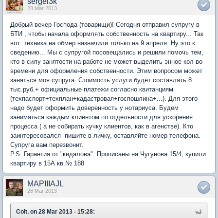
sergei3k
28 Mar 2013
Добрый вечер Господа (товарищи)! Сегодня отправил супругу в
БТИ , чтобы начала оформлять собственность на квартиру... Так
вот техника на обмер назначили только на 9 апреля. Ну это к
сведению... Мы с супругой посовещались и решили помочь тем,
кто в силу занятости на работе не может выделить энное кол-во
времени для оформления собственности. Этим вопросом может
заняться моя супруга. Стоимость услуги будет составлять 8
тыс.руб.+ официальные платежи согласно квитанциям
(техпаспорт+техплан+кадастровая+госпошлина+...). Для этого
надо будет оформить доверенность у нотариуса. Будем
заниматься каждым клиентом по отдельности для ускорения
процесса ( а не собирать кучку клиентов, как в агенстве). Кто
заинтересовался- пишите в личку, оставляйте номер телефона.
Супруга вам перезвонит.
Р.S. Гарантия от "кидалова": Прописаны на Чугунова 15/4, купили
квартиру в 15А кв.№ 188
MAPIIIAJL
28 Mar 2013
Colt, on 28 Mar 2013 - 15:28: