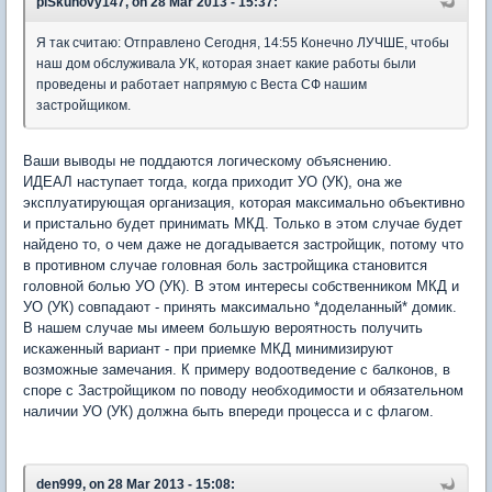
piSkunovy147, on 28 Mar 2013 - 15:37:
Я так считаю: Отправлено Сегодня, 14:55 Конечно ЛУЧШЕ, чтобы
наш дом обслуживала УК, которая знает какие работы были
проведены и работает напрямую с Веста СФ нашим
застройщиком.
Ваши выводы не поддаются логическому объяснению.
ИДЕАЛ наступает тогда, когда приходит УО (УК), она же
эксплуатирующая организация, которая максимально объективно
и пристально будет принимать МКД. Только в этом случае будет
найдено то, о чем даже не догадывается застройщик, потому что
в противном случае головная боль застройщика становится
головной болью УО (УК). В этом интересы собственником МКД и
УО (УК) совпадают - принять максимально *доделанный* домик.
В нашем случае мы имеем большую вероятность получить
искаженный вариант - при приемке МКД минимизируют
возможные замечания. К примеру водоотведение с балконов, в
споре с Застройщиком по поводу необходимости и обязательном
наличии УО (УК) должна быть впереди процесса и с флагом.
den999, on 28 Mar 2013 - 15:08: