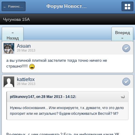
Форум Новостройки
← Раменское
Чугунова 15А
«
Вперед
Назад
»
Asuan
28 Mar 2013
а вы уличной плиткой застелите тогда точно ничего не
страшно!!!!!
kattiefox
28 Mar 2013
piSkunovy147, on 28 Mar 2013 - 14:12:
Нужны обоснования... Или игнорируете, т.к. думаете, что это дело
прогорит или не актуально? Будем обслуживаться Вестой? М?
Во-первых, с чем сравнивать? Есть ли информация какая УК