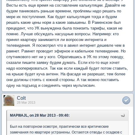
Весты есть еще время на составление калькуляции. Давайте не
будем паниковать раньше времени, проблемы надо решать по
мере их поступления. Как будет калькуляция тогда и будем
решать какие цены норм а какие завышены. В Раменском был
прецедент, что УК вынуждена была понизить тарифы, какая не
помню. Лучше обсуждать насущные вопросы. Например: кто
принял квартиру занимается ли вопросом интернета и
телевидения. Я посмотрел что в авиел интернет дешевле чем в
рамнет. Рамнет проводит эфирное и кабельное телевидение. Но
спутникового нет ни у кого. Обратившись в УК по этому поводу,
сказали пишите заявку будем думать. Если кто-то еще хочет
надо кооперироваться. Так как если каждый будет потом ставить,
на крыше будет куча антенн. На фасаде не разрешат, тем более
они должны стоять с южной стороны. А так можно поставить
одну на подъезд и соединять через мультисвич.
Colt
28 Mar 2013
MAPIIIAJL, on 28 Mar 2013 - 09:40:
Был на повторном осмотре, практически все критические
замечания по квартире устранены. Остаются отводы с осадков с