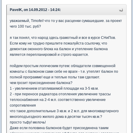
PavelK, on 14.09.2012 - 14:24:
уважаемый, Timofei! что то у вас расценки сумашедшие. за проект
чего 100 тыс. руб?
я так понял, что народ здесь грамотный и все в курсе СНиПов.
Если кому не трудно пришлите пожалуйста ссылочку, что
демонтаж оконного блока на балкон и утепление балкона
является перепланировкой и строго карается.
пойдем простым логическим путем: обладатели совмещенной
комнаты с балконом сами себе не враги - т.е. утеплят балкон по
полной программе! еще и теплые полы там сделают.
чем грозит присоединение балкона?
1 - увеличением отапливаемой площади на 3-5 кв.м.
2 - при переносе радиатора отопления увеличение трассы
теплоснабжения на 2-4 м.п. соответственно увеличение
сопротивления
что такое дополнительные 3 кв.м. и 2 м.п. для многоквартирного
многоподъездного жилого дома в десятки тысяч кв.м.?
просто тьфу! мелочь!
Даже если половина балконов будет присоединена таким