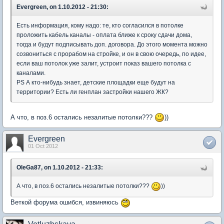
Evergreen, on 1.10.2012 - 21:30:
Есть информация, кому надо: те, кто согласился в потолке
проложить кабель каналы - оплата ближе к сроку сдачи дома,
тогда и будут подписывать доп. договора. До этого момента можно
созвониться с прорабом на стройке, и он в свою очередь, по идее,
если ваш потолок уже залит, устроит показ вашего потолка с
каналами.
PS А кто-нибудь знает, детские площадки еще будут на
территории? Есть ли генплан застройки нашего ЖК?
А что, в поз.6 остались незалитые потолки???
))
Evergreen
01 Oct 2012
OleGa87, on 1.10.2012 - 21:33:
А что, в поз.6 остались незалитые потолки???
))
Веткой форума ошибся, извиняюсь