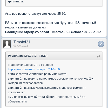
криминала.
Ага, все верно, отрастут лет через 25-30.
PS: мне не нравятся парковки около Чугунова 13Б, каменный
мешок и каменные джунгли.
Сообщение отредактировал Timofei21: 01 October 2012 - 21:42
Timofei21
01 Oct 2012
PavelK, on 1.10.2012 - 11:39:
планируем сделать что то вроде
http://www.nhouse.ru...wtopic=511&st=0
а что касается утепления решим на месте
вариант 1 - повторить панорамное остекление только уже 2-х
камерным стеклопакетом.
вариант 2 - нижнюю часть выложить кирпичом, верхняя -
стеклопакет.
ну и на всякий случай теплый пол + дополнительный эл.
обогреватель