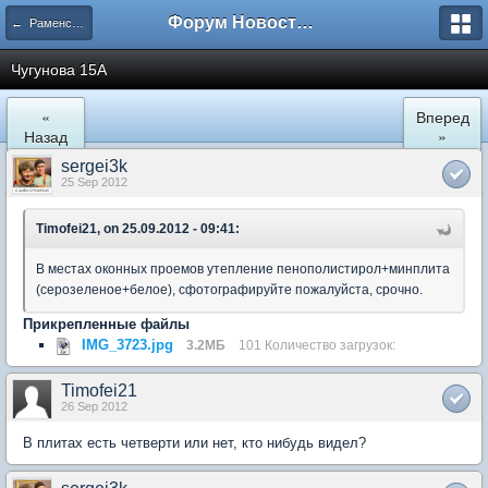
Форум Новостройки
← Раменское
Чугунова 15А
«
Вперед
Назад
»
sergei3k
25 Sep 2012
Timofei21, on 25.09.2012 - 09:41:
В местах оконных проемов утепление пенополистирол+минплита
(серозеленое+белое), сфотографируйте пожалуйста, срочно.
Прикрепленные файлы
IMG_3723.jpg
3.2МБ
101 Количество загрузок:
Timofei21
26 Sep 2012
В плитах есть четверти или нет, кто нибудь видел?