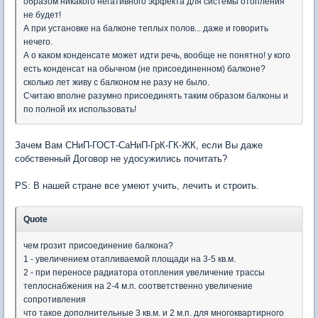
образом никакого негативного эффекта для системы отопления
не будет!
А при установке на балконе теплых полов... даже и говорить
нечего.
А о каком конденсате может идти речь, вообще не понятно! у кого
есть конденсат на обычном (не присоединенном) балконе?
сколько лет живу с балконом не разу не было.
Считаю вполне разумно присоединять таким образом балконы и
по полной их использовать!
Зачем Вам СНиП-ГОСТ-СаНиП-ГрК-ГК-ЖК, если Вы даже
собственный Договор не удосужились почитать?
PS: В нашей стране все умеют учить, лечить и строить.
Quote
чем грозит присоединение балкона?
1 - увеличением отапливаемой площади на 3-5 кв.м.
2 - при переносе радиатора отопления увеличение трассы
теплоснабжения на 2-4 м.п. соответственно увеличение
сопротивления
что такое дополнительные 3 кв.м. и 2 м.п. для многоквартирного