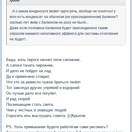
Quote
...А о каком конденсате может идти речь, вообще не понятно! у
кого есть конденсат на обычном (не присоединенном) балконе?
сколько лет живу с балконом не разу не было...
Даже если половина балконов будет присоединена таким
образом никакого негативного эффекта для системы отопления
не будет!...
Беда, коль пироги начнет печи сапожник,
А сапоги тачать пирожник,
И дело не пойдет на лад.
Да и примечено стократ,
Что кто за ремесло чужое браться любит.
Тот завсегда других упрямей и вздорней:
Он лучше дело все погубит,
И рад скорей
Посмешищем стать света,
Чем у честных и знающих людей
Спросить иль выслушать совета. (с)Крылов
PS: Узлы примыкания будете работягам сами рисовать?