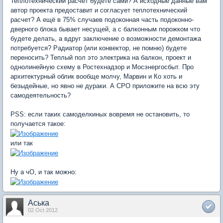
Теплотехнический расчет будете сами? А исходные данные вам
автор проекта предоставит и согласует теплотехнический
расчет? А ещё в 75% случаев подоконная часть подоконно-
дверного блока бывает несущей, а с балконным порожком что
будете делать, а вдруг заключение о возможности демонтажа
потребуется? Радиатор (или конвектор, не помню) будете
переносить? Теплый пол это электрика на балкон, проект и
однолинейную схему в Ростехнадзор и Мосэнергосбыт. Про
архитектурный облик вообще молчу, Марвин и Ко хоть и
безыдейные, но явно не дураки. А СРО приложите на всю эту
самодеятельность?
PSS: если таких самоделкиных вовремя не остановить, то
получается такое:
или так
Ну а чО, и так можно:
Аська
02 Oct 2012