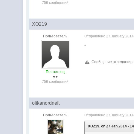
759 сообщений
XO219
Пользователь
Отправлено
27 January 2014 
-
Сообщение отредактирова
Постоялец
759 сообщений
olikanordneft
Пользователь
Отправлено
27 January 2014 
XO219, on 27 Jan 2014 - 14