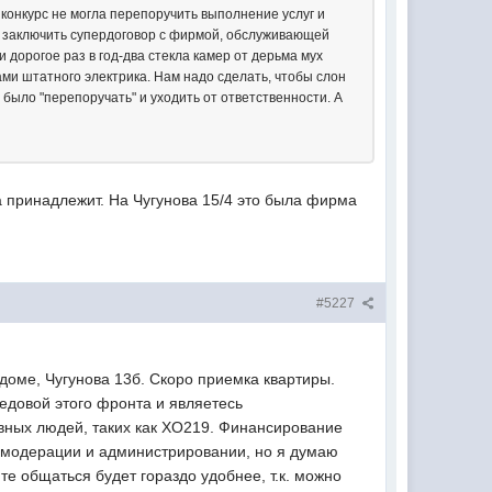
 конкурс не могла перепоручить выполнение услуг и
ие заключить супердоговор с фирмой, обслуживающей
дорогое раз в год-два стекла камер от дерьма мух
лами штатного электрика. Нам надо сделать, чтобы слон
было "перепоручать" и уходить от ответственности. А
а принадлежит. На Чугунова 15/4 это была фирма
#5227
доме, Чугунова 13б. Скоро приемка квартиры.
едовой этого фронта и являетесь
ивных людей, таких как XO219. Финансирование
о модерации и администрировании, но я думаю
те общаться будет гораздо удобнее, т.к. можно