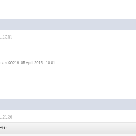
- 17:51
л XO219: 05 April 2015 - 10:01
- 21:26
:51: