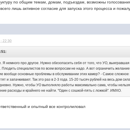
уктуру по общим темам, домам, подъездам, возможны голосования 
 всего лишь активное согласие для запуска этого процесса и пожалу
- 22:30
:51:
. Я немного про другое. Нужно обезопасить себя от того, что УО, выигравшая
х. Плодить специалистов по всем вопросам не надо. А вот ограничить желан
ие вообще основные проблемы в обслуживании этих камер? - Самое сложное и 
тят и запачкивают. Так это раз в 2-3 года. 15-20 тысяч рублей на весь дом си
дневно. Нужно, чтобы УО выполняло работы максимально сама, чтобы нельзя 
ние расходы и крайнего не найти. "Один с сошкой-пять с ложкой". ИМХО.
 ответственный и опытный все контролиловал