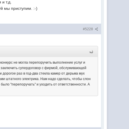
и т.д.
й мы приступим. :-)
#5228
 конкурс не могла перепоручить выполнение услуг и
ие заключить супердоговор с фирмой, обслуживающей
дорогое раз в год-два стекла камер от дерьма мух
лами штатного электрика. Нам надо сделать, чтобы слон
было "перепоручать" и уходить от ответственности. А