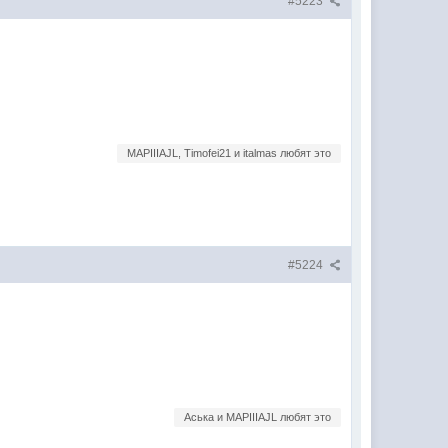
#5223
MAPIIIAJL, Timofei21 и italmas любят это
#5224
Аська и MAPIIIAJL любят это