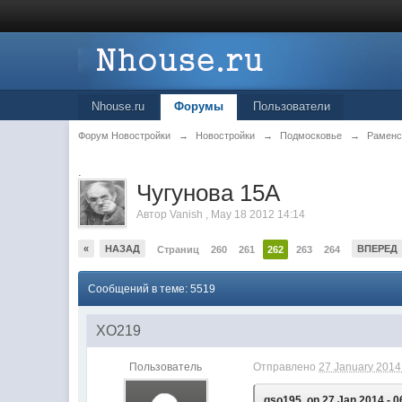
Nhouse.ru
Форумы
Пользователи
Форум Новостройки
→
Новостройки
→
Подмосковье
→
Раменс
.
Чугунова 15А
Автор
Vanish
,
May 18 2012 14:14
«
НАЗАД
ВПЕРЕД
Страниц
260
261
262
263
264
Сообщений в теме: 5519
XO219
Пользователь
Отправлено
27 January 2014 
gso195, on 27 Jan 2014 - 0