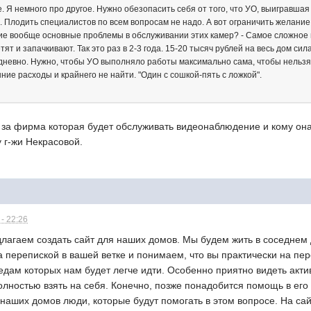
. Я немного про другое. Нужно обезопасить себя от того, что УО, выигравшая
х. Плодить специалистов по всем вопросам не надо. А вот ограничить желан
ие вообще основные проблемы в обслуживании этих камер? - Самое сложное и 
тят и запачкивают. Так это раз в 2-3 года. 15-20 тысяч рублей на весь дом си
дневно. Нужно, чтобы УО выполняло работы максимально сама, чтобы нельзя 
ние расходы и крайнего не найти. "Один с сошкой-пять с ложкой".
а за фирма которая будет обслуживать видеонаблюдение и кому он
 г-жи Некрасовой.
- 22:26
лагаем создать сайт для наших домов. Мы будем жить в соседнем 
перепиской в вашей ветке и понимаем, что вы практически на пер
едам которых нам будет легче идти. Особенно приятно видеть акт
полностью взять на себя. Конечно, позже понадобится помощь в ег
наших домов люди, которые будут помогать в этом вопросе. На сай