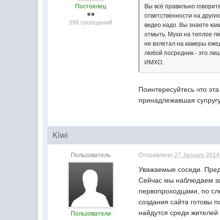
Постоялец
Вы всё правильно говорите
ответственности на други
396 сообщений
видео надо. Вы знаете как
отмыть. Мухи на теплое ле
не взлетал на камеры еже
любой посредник - это лиш
ИМХО.
Поинтересуйтесь что эт
принадлежавшая супругу
Kiwi
Пользователь
Отправлено
27 January 2014 
Уважаемые соседи. Пред
Сейчас мы наблюдаем за 
первопроходцами, по сл
создания сайта готовы 
найдутся среди жителей 
Пользователи