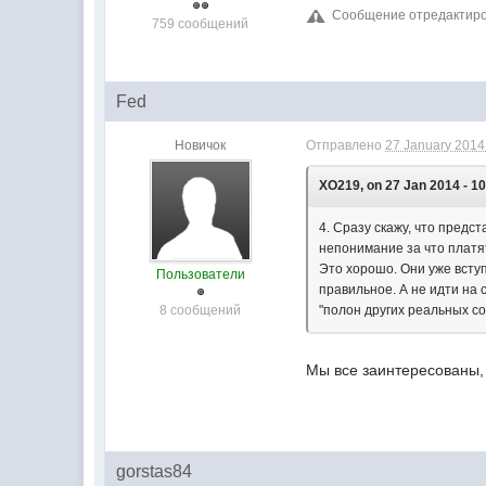
Сообщение отредактирова
759 сообщений
Fed
Новичок
Отправлено
27 January 2014 
XO219, on 27 Jan 2014 - 10
4. Сразу скажу, что пред
непонимание за что платя
Это хорошо. Они уже всту
Пользователи
правильное. А не идти на 
8 сообщений
"полон других реальных с
Мы все заинтересованы, 
gorstas84