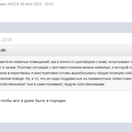
л XO219: 05 April 2015 - 10:01
- 23:09
:45:
ставители нежилых помещений, как я понял от разговоров с ними, испытывают
т и зачем. Поэтому ситуации с противостоянием жилые-нежилые, о которой го
пили в переговоры и конструктивно готовы вырабатывать общую позицию соб
слепом поводе. Ну, а то, что не надо поддаваться на сиюминутные лобистски
особственников" они и сами понимают, будучи собственниками.
чтобы все в доме было в порядке.