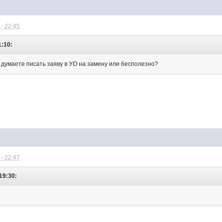
- 22:45
1:10:
к думаете писать заяву в УО на замену или бесполезно?
- 22:47
 19:30: