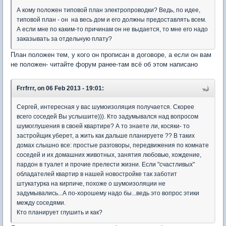
А кому положен типовой план электропроводки? Ведь, по идее,
типовой план - он на весь дом и его должны предоставлять всем.
А если мне по каким-то причинам он не выдается, то мне его надо
заказывать за отдельную плату?
План положен тем, у кого он прописан в договоре, а если он вам
не положен- читайте форум ранее-там всё об этом написано
Frrfrrr, on 06 Feb 2013 - 19:01:
Сергей, интересная у вас шумоизоляция получается. Скорее
всего соседей Вы услышите))). Кто задумывался над вопросом
шумоглушения в своей квартире? А то знаете ли, косяки- то
застройщик уберет, а жить как дальше планируете ?? В таких
домах слышно все: простые разговоры, передвижения по комнате
соседей и их домашних животных, занятия любовью, хождение,
пардон в туалет и прочие прелести жизни. Если "счастливых"
обладателей квартир в нашей новостройке так заботит
штукатурка на кирпиче, похоже о шумоизоляции не
задумывались...А по-хорошему надо бы...ведь это вопрос этики
между соседями.
Кто планирует глушить и как?