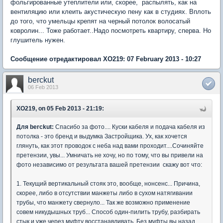
фольгированные утеплители или, скорее, распылять, как на
вентиляцию или клеить акустическую пену как в студиях. Вплоть
до того, что умельцы крепят на черный потолок волосатый
ковролин... Тоже работает..Надо посмотреть квартиру, сперва. Но
глушитель нужен.
Сообщение отредактировал XO219: 07 February 2013 - 10:27
berckut
06 Feb 2013
XO219, on 05 Feb 2013 - 21:19:
Для berckut:
Спасибо за фото.... Куски кабеля и подача кабеля из
потолка - это бренд и выдумка Застройщика. Ух, как хочется
глянуть, как этот проводок с неба над вами проходит....Сочиняйте
претензии, увы... Умничать не хочу, но по тому, что вы привели на
фото независимо от результата вашей претензии скажу вот что:
1. Текущий вертикальный стояк это, вообще, нонсенс... Причина,
скорее, либо в отсутствии манжеты либо в сухом натягивании
трубы, что манжету свернуло... Так же возможно применение
совем никудышных труб... Способ один-пилить трубу, разбирать
стык и уже через муфту восстанавливать. Без муфты вы назад