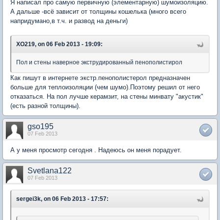
Я написал про самую первичную (элементарную) шумоизоляцию.
А дальше -всё зависит от толщины кошелька (много всего
напридумано,в т.ч. и развод на деньги)
XO219, on 06 Feb 2013 - 19:09:
Пол и стены наверное экструдированный пенополистирол
Как пишут в интернете экстр.пенополистерол предназначен
больше для теплоизоляции (чем шумо).Поэтому решил от него
отказаться. На пол лучше керамзит, на стены минвату "акустик"
(есть разной толщины).
gso195
07 Feb 2013
А у меня просмотр сегодня . Надеюсь он меня порадует.
Svetlana122
07 Feb 2013
sergei3k, on 06 Feb 2013 - 17:57: