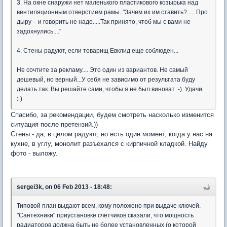
3. На окне снаружи нет маленького пластикового козырька над
вентиляционным отверстием рамы.."Зачем их им ставить?..... Про
дыру - и говорить не надо.....Так принято, чтоб мы с вами не
задохнулись...."
4. Стены радуют, если товарищ Евклид еще соблюден...
Не сочтите за рекламу.... Это один из вариантов. Не самый
дешевый, но верный...У себя не зависимо от результата буду
делать так. Вы решайте сами, чтобы я не был виноват :-). Удачи.
:-)
Спасибо, за рекомендации, будем смотреть насколько изменится
ситуация после претензий.))
Стены - да, в целом радуют, но есть один момент, когда у нас на
кухне, в углу, монолит разъехался с кирпичной кладкой. Найду
фото - выложу.
sergei3k, on 06 Feb 2013 - 18:48:
Типовой план выдают всем, кому положено при выдаче ключей.
"Сантехники" приустановке счётчиков сказали, что мощность
радиаторов должна быть не более установленных (о которой