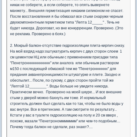
никак не соберете, а если соберете, то опять вывернете
манжету... Внешняя герметизация никаким силиконом не спасет.
После восстановления я бы обмазал все стыки снаружи черным
двухкомпонентным герметиком типа "Лепта 12_____" . Течь не
будет никогда. Дороговат, но вне конкурренции. Проверено. (Это
не реклама. Проверено в боях.)
2. Мокрый балкон-отсутствие гидроизоляции плита-кирпич снизу.
На мой взгдяд надо:оштукатурить кирпич с двух сторон слоем 1
см цементом НЦ или обычным с применением присадки типа
"Пенетроннннннннннн" или аналога или обычным раствором
м150 с последующей обмазкой тем же "Пенетронннннн" для
придания акванепроницаемости штукатурке и плите. Заодно и
обеспылит... После, по сухому, с двух сторон пройти той же
"Лептой 12________". Воды больше не увидите никогда.
Практически вечно. Проверено на моей шкуре... И все внешние
стыки у дверей можно бахнуть им тоже. И нормальный
строитель должен был сделать как-то так, чтобы не было воды у
вас внутри. Все в претензию. А там смотрите по результату...
Кстати у вас в туалете гидроизоляцию на полу и 20 см вверх ,
похоже, мазали "Пенетрономмммммм" или чем-то подобным....
Почему тогда балкон не сделали, раз знают?....