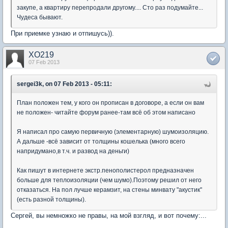
закупе, а квартиру перепродали другому.... Сто раз подумайте...
Чудеса бывают.
При приемке узнаю и отпишусь)).
XO219
07 Feb 2013
sergei3k, on 07 Feb 2013 - 05:11:
План положен тем, у кого он прописан в договоре, а если он вам
не положен- читайте форум ранее-там всё об этом написано
Я написал про самую первичную (элементарную) шумоизоляцию.
А дальше -всё зависит от толщины кошелька (много всего
напридумано,в т.ч. и развод на деньги)
Как пишут в интернете экстр.пенополистерол предназначен
больше для теплоизоляции (чем шумо).Поэтому решил от него
отказаться. На пол лучше керамзит, на стены минвату "акустик"
(есть разной толщины).
Сергей, вы немножко не правы, на мой взгляд, и вот почему:...