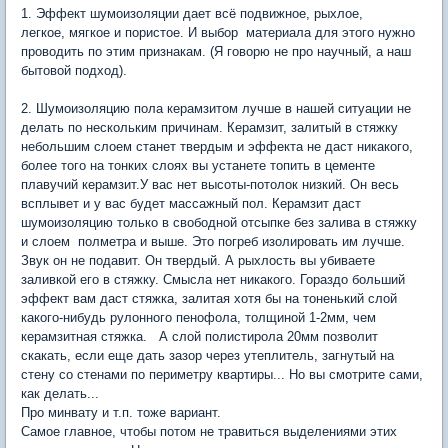
1. Эффект шумоизоляции дает всё подвижное, рыхлое,
легкое, мягкое и пористое. И выбор материала для этого нужно
проводить по этим признакам. (Я говорю не про научный, а наш
бытовой подход).
2. Шумоизоляцию пола керамзитом лучше в нашей ситуации не
делать по нескольким причинам. Керамзит, залитый в стяжку
небольшим слоем станет твердым и эффекта не даст никакого,
более того на тонких слоях вы устанете топить в цементе
плавучий керамзит.У вас нет высоты-потолок низкий. Он весь
всплывет и у вас будет массажный пол. Керамзит даст
шумоизоляцию только в свободной отсыпке без залива в стяжку
и слоем полметра и выше. Это погреб изолировать им лучше.
Звук он не подавит. Он твердый. А рыхлость вы убиваете
заливкой его в стяжку. Смысла нет никакого. Гораздо больший
эффект вам даст стяжка, залитая хотя бы на тоненький слой
какого-нибудь рулонного пенофола, толщиной 1-2мм, чем
керамзитная стяжка. А слой полистирола 20мм позволит
скакать, если еще дать зазор через утеплитель, загнутый на
стену со стенами по периметру квартиры... Но вы смотрите сами,
как делать...
Про минвату и т.п. тоже вариант.
Самое главное, чтобы потом не травиться выделениями этих