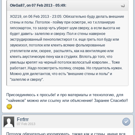
OleGa87, on 07 Feb 2013 - 05:49:
XO219, on 06 Feb 2013 - 23:05: Обязательно буду делать внешние
стены и полы. Потолок - пойму при осмотре, но т.к.планирую
гипсокартон, то зазор чуть уберет шум сверху, а если высота не
будет давить- залеплю и сверху. Пол и стены наверное
экструдированный пенополистирол т.к. еще греть пол буду или
звукоизол, потолок или клеить всякие фольгированные
утеплители или, скорее, распылять, как на вентиляцию или
клеить акустическую пену как в студиях. Вплоть до того, что
умельцы крепят на черный потолок волосатый ковролин... Тоже
работает..Надо посмотреть поляну, сперва. Но глушитель нужен.
Можно для дилетантов, что есть "внешние стены и полы" и
"залеплю и сверху".
Присоединяюсь к просьбе! и про материалы и технологию, для
"чайников" можно или ссылку или объяснение! Заранее Спасибо!!
Frrfrrr
07 Feb 2013
Потолок обязательно изолировать, также как и стены, иначе вся