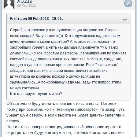
XO219
06 Feb 2013
Frrfrrr, on 06 Feb 2013 - 19:01:
Сергей, интересная у вас шумоизоляция получается. Скорее
всего соседей Вы услышите))). Кто задумывался над вопросом
шумоглушения в своей квартире? А то знаете ли, косяки- то
застройщик уберет, а жить как дальше планируете ?? В таких
домах слышно все: простые разговоры, передвижения по комнате
соседей и их домашних животных, занятия любовью, хождение,
пардон в туалет и прочие прелести жизни. Если "счастливых"
обладателей квартир в нашей новостройке так заботит
штукатурка на кирпиче, похоже о шумоизоляции не
задумывались...А по-хорошему надо бы...ведь это вопрос этики
между соседями.
Кто планирует глушить и как?
Обязательно буду делать внешние стены и полы. Потолок -
пойму при осмотре, но т.к.планирую гипсокартон, то зазор чуть
уберет шум сверху, а если высота не будет давить- залеплю и
сверху.
Пол и стены наверное экструдированный пенополистирол т.к.
еще греть пол буду или звукоизол, потолок или клеить всякие