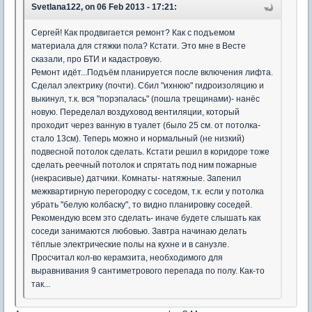
Svetlana122, on 06 Feb 2013 - 17:21:
Сергей! Как продвигается ремонт? Как с подъемом
материала для стяжки пола? Кстати. Это мне в Весте
сказали, про БТИ и кадастровую.
Ремонт идёт...Подъём планируется после включения лифта.
Сделал электрику (почти). Сбил "ихнюю" гидроизоляцию и
выкинул, т.к. вся "порэпалась" (пошла трещинами)- нанёс
новую. Переделал воздуховод вентиляции, который
проходит через ванную в туалет (было 25 см. от потолка-
стало 13см). Теперь можно и нормальный (не низкий)
подвесной потолок сделать. Кстати решил в коридоре тоже
сделать реечный потолок и спрятать под ним пожарные
(некрасивые) датчики. Комнаты- натяжные. Запенил
межквартирную перегородку с соседом, т.к. если у потолка
убрать "белую колбаску", то видно планировку соседей.
Рекомендую всем это сделать- иначе будете слышать как
соседи занимаются любовью. Завтра начинаю делать
тёплые электрические полы на кухне и в санузле.
Просчитал кол-во керамзита, необходимого для
выравнивания 9 сантиметрового перепада по полу. Как-то
так...