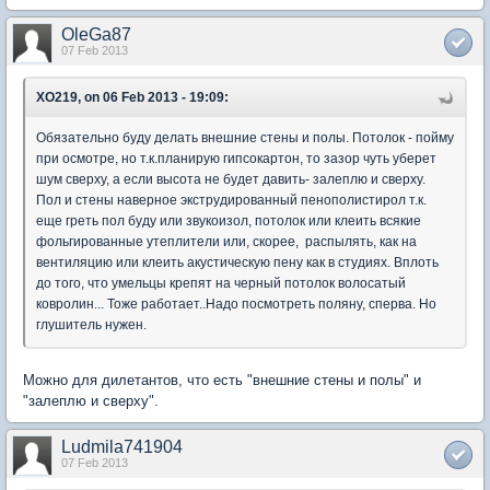
OleGa87
07 Feb 2013
XO219, on 06 Feb 2013 - 19:09:
Обязательно буду делать внешние стены и полы. Потолок - пойму
при осмотре, но т.к.планирую гипсокартон, то зазор чуть уберет
шум сверху, а если высота не будет давить- залеплю и сверху.
Пол и стены наверное экструдированный пенополистирол т.к.
еще греть пол буду или звукоизол, потолок или клеить всякие
фольгированные утеплители или, скорее, распылять, как на
вентиляцию или клеить акустическую пену как в студиях. Вплоть
до того, что умельцы крепят на черный потолок волосатый
ковролин... Тоже работает..Надо посмотреть поляну, сперва. Но
глушитель нужен.
Можно для дилетантов, что есть "внешние стены и полы" и
"залеплю и сверху".
Ludmila741904
07 Feb 2013