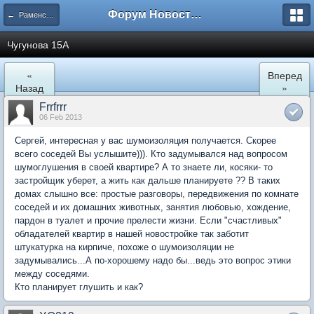
Форум Новостройки
← Раменское
Чугунова 15А
«
Вперед
Назад
»
Frrfrrr
06 Feb 2013
Сергей, интересная у вас шумоизоляция получается. Скорее
всего соседей Вы услышите))). Кто задумывался над вопросом
шумоглушения в своей квартире? А то знаете ли, косяки- то
застройщик уберет, а жить как дальше планируете ?? В таких
домах слышно все: простые разговоры, передвижения по комнате
соседей и их домашних животных, занятия любовью, хождение,
пардон в туалет и прочие прелести жизни. Если "счастливых"
обладателей квартир в нашей новостройке так заботит
штукатурка на кирпиче, похоже о шумоизоляции не
задумывались...А по-хорошему надо бы...ведь это вопрос этики
между соседями.
Кто планирует глушить и как?