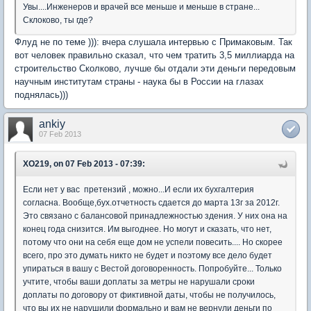
Увы....Инженеров и врачей все меньше и меньше в стране...
Склоково, ты где?
Флуд не по теме ))): вчера слушала интервью с Примаковым. Так
вот человек правильно сказал, что чем тратить 3,5 миллиарда на
строительство Сколково, лучше бы отдали эти деньги передовым
научным институтам страны - наука бы в России на глазах
поднялась)))
ankiy
07 Feb 2013
XO219, on 07 Feb 2013 - 07:39:
Если нет у вас претензий , можно...И если их бухгалтерия
согласна. Вообще,бух.отчетность сдается до марта 13г за 2012г.
Это связано с балансовой принадлежностью здения. У них она на
конец года снизится. Им выгоднее. Но могут и сказать, что нет,
потому что они на себя еще дом не успели повесить.... Но скорее
всего, про это думать никто не будет и поэтому все дело будет
упираться в вашу с Вестой договоренность. Попробуйте... Только
учтите, чтобы ваши доплаты за метры не нарушали сроки
доплаты по договору от фиктивной даты, чтобы не получилось,
что вы их не нарушили формально и вам не вернули деньги по