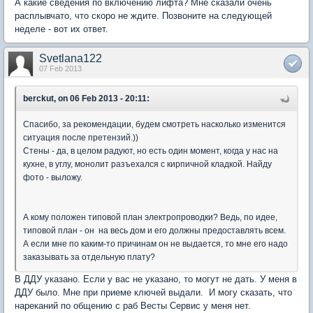
А какие сведения по включению лифта? Мне сказали очень
расплывчато, что скоро не ждите. Позвоните на следующей
неделе - вот их ответ.
Svetlana122
07 Feb 2013
berckut, on 06 Feb 2013 - 20:11:
Спасибо, за рекомендации, будем смотреть насколько изменится
ситуация после претензий.))
Стены - да, в целом радуют, но есть один момент, когда у нас на
кухне, в углу, монолит разъехался с кирпичной кладкой. Найду
фото - выложу.
А кому положен типовой план электропроводки? Ведь, по идее,
типовой план - он на весь дом и его должны предоставлять всем.
А если мне по каким-то причинам он не выдается, то мне его надо
заказывать за отдельную плату?
В ДДУ указано. Если у вас не указано, то могут не дать. У меня в
ДДУ было. Мне при приеме ключей выдали. И могу сказать, что
нареканий по общению с раб Весты Сервис у меня нет.