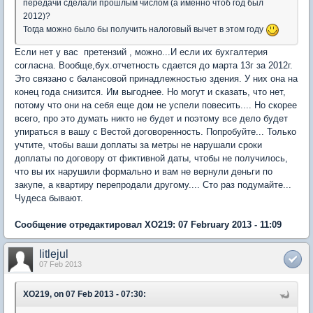
передачи сделали прошлым числом (а именно чтоб год был
2012)?
Тогда можно было бы получить налоговый вычет в этом году
Если нет у вас претензий , можно...И если их бухгалтерия
согласна. Вообще,бух.отчетность сдается до марта 13г за 2012г.
Это связано с балансовой принадлежностью здения. У них она на
конец года снизится. Им выгоднее. Но могут и сказать, что нет,
потому что они на себя еще дом не успели повесить.... Но скорее
всего, про это думать никто не будет и поэтому все дело будет
упираться в вашу с Вестой договоренность. Попробуйте... Только
учтите, чтобы ваши доплаты за метры не нарушали сроки
доплаты по договору от фиктивной даты, чтобы не получилось,
что вы их нарушили формально и вам не вернули деньги по
закупе, а квартиру перепродали другому.... Сто раз подумайте...
Чудеса бывают.
Сообщение отредактировал XO219: 07 February 2013 - 11:09
litlejul
07 Feb 2013
XO219, on 07 Feb 2013 - 07:30: