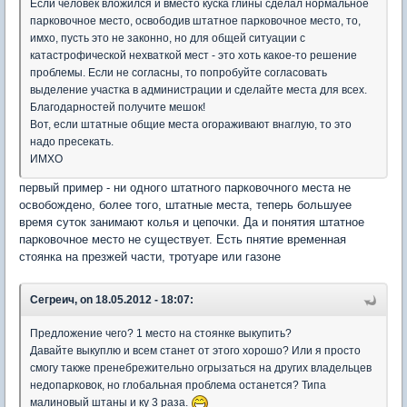
Если человек вложился и вместо куска глины сделал нормальное
парковочное место, освободив штатное парковочное место, то,
имхо, пусть это не законно, но для общей ситуации с
катастрофической нехваткой мест - это хоть какое-то решение
проблемы. Если не согласны, то попробуйте согласовать
выделение участка в администрации и сделайте места для всех.
Благодарностей получите мешок!
Вот, если штатные общие места огораживают внаглую, то это
надо пресекать.
ИМХО
первый пример - ни одного штатного парковочного места не
освобождено, более того, штатные места, теперь большуее
время суток занимают колья и цепочки. Да и понятия штатное
парковочное место не существует. Есть пнятие временная
стоянка на презжей части, тротуаре или газоне
Сегреич, on 18.05.2012 - 18:07:
Предложение чего? 1 место на стоянке выкупить?
Давайте выкуплю и всем станет от этого хорошо? Или я просто
смогу также пренебрежительно огрызаться на других владельцев
недопарковок, но глобальная проблема останется? Типа
малиновый штаны и ку 3 раза.