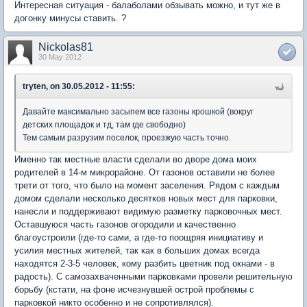
Интересная ситуация - балаболами обзывать можно, и тут же в
догонку минусы ставить. ?
Nickolas81
30 May 2012
tryten, on 30.05.2012 - 11:55:
Давайте максимально засыпем все газоны крошкой (вокруг
детских площадок и тд, там где свободно)
Тем самым разрузим поселок, проезжую часть точно.
Именно так местные власти сделали во дворе дома моих
родителей в 14-м микрорайоне. От газонов оставили не более
трети от того, что было на момент заселения. Рядом с каждым
домом сделали несколько десятков новых мест для парковки,
нанесли и поддерживают видимую разметку парковочных мест.
Оставшуюся часть газонов огородили и качественно
благоустроили (где-то сами, а где-то поощряя инициативу и
усилия местных жителей, так как в больших домах всегда
находятся 2-3-5 человек, кому разбить цветник под окнами - в
радость). С самозахваченными парковками провели решительную
борьбу (кстати, на фоне исчезнувшей острой проблемы с
парковкой никто особенно и не сопротивлялся).