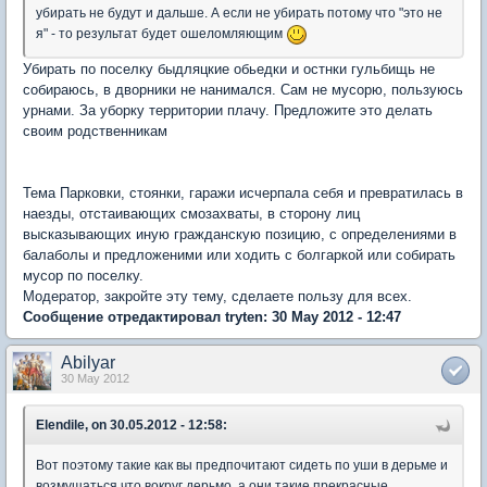
убирать не будут и дальше. А если не убирать потому что "это не
я" - то результат будет ошеломляющим
Убирать по поселку быдляцкие обьедки и остнки гульбищь не
собираюсь, в дворники не нанимался. Сам не мусорю, пользуюсь
урнами. За уборку территории плачу. Предложите это делать
своим родственникам
Тема Парковки, стоянки, гаражи исчерпала себя и превратилась в
наезды, отстаивающих смозахваты, в сторону лиц
высказывающих иную гражданскую позицию, с определениями в
балаболы и предложеними или ходить с болгаркой или собирать
мусор по поселку.
Модератор, закройте эту тему, сделаете пользу для всех.
Сообщение отредактировал tryten: 30 May 2012 - 12:47
Abilyar
30 May 2012
Elendile, on 30.05.2012 - 12:58:
Вот поэтому такие как вы предпочитают сидеть по уши в дерьме и
возмущаться что вокруг дерьмо, а они такие прекрасные