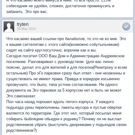
А что касаемо моего минуса в нике, то все просто. Если
собеседник не удобен, сложен, достаточно проминусить и
забанить. Это про вас.
tryten
30 May 2012
Что касаемо вашей ссылки про балаболов, то это не ко мне. Это
к вашим саттелитам с этого сайта(возможно собутыльникам)
сидят на сайте круглосуточно, впрочем как и вы.
Сегодня посетил ООО Ваш Дом и Администрацию Андреевское
поселение. Разговаривал с руководством. (для вас лично
поясню, делал это для жителей и для поселка(Ренитрону и всем
остальным) Про эГо парковки сразу был ответ - они незаконны и
существовать не имеют права. Правда в коридоре косьвенно
прозвучало, что было, типа устное согласование. Ни одного
документа на Эго парковки за 5 корпусом нет и быть не может
Это самозахват.
Пол часа назад порошел вдоль пятого корпуса. У каждого
подьезда урны переполнены. пакеты мусора и пустые обертки
валяются по территории. Где этот чел, который посылал меня
собирать быбляцкие обьедки к роднику? Почему он не выслал
родственников убрать (выступить дворниками у подьездов своих
родственников?)