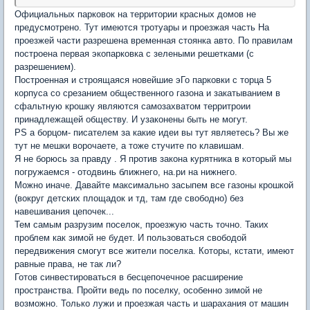
Официальных парковок на территории красных домов не
предусмотрено. Тут имеются тротуары и проезжая часть На
проезжей части разрешена временная стоянка авто. По правилам
построена первая экопарковка с зелеными решетками (с
разрешением).
Построенная и строящаяся новейшие эГо парковки с торца 5
корпуса со срезанием общественного газона и закатыванием в
сфальтную крошку являются самозахватом территроии
принадлежащей обществу. И узаконены быть не могут.
PS а борцом- писателем за какие идеи вы тут являетесь? Вы же
тут не мешки ворочаете, а тоже стучите по клавишам.
Я не борюсь за правду . Я против закона курятника в который мы
погружаемся - отодвинь ближнего, на.ри на нижнего.
Можно иначе. Давайте максимально засыпем все газоны крошкой
(вокруг детских площадок и тд, там где свободно) без
навешивания цепочек...
Тем самым разрузим поселок, проезжую часть точно. Таких
проблем как зимой не будет. И пользоваться свободой
передвижения смогут все жители поселка. Которы, кстати, имеют
равные права, не так ли?
Готов синвестироваться в бесцепочечное расширение
пространства. Пройти ведь по поселку, особенно зимой не
возможно. Только лужи и проезжая часть и шарахания от машин