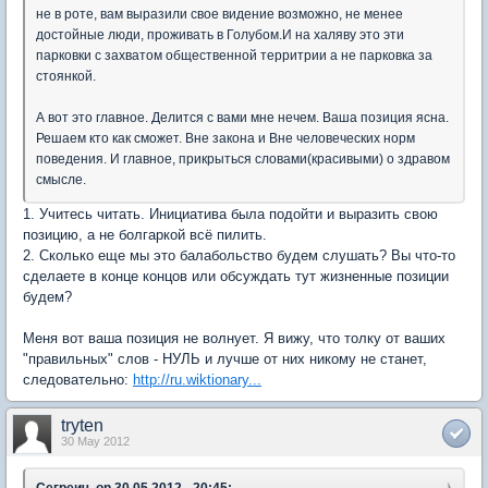
не в роте, вам выразили свое видение возможно, не менее
достойные люди, проживать в Голубом.И на халяву это эти
парковки с захватом общественной территрии а не парковка за
стоянкой.
А вот это главное. Делится с вами мне нечем. Ваша позиция ясна.
Решаем кто как сможет. Вне закона и Вне человеческих норм
поведения. И главное, прикрыться словами(красивыми) о здравом
смысле.
1. Учитесь читать. Инициатива была подойти и выразить свою
позицию, а не болгаркой всё пилить.
2. Сколько еще мы это балабольство будем слушать? Вы что-то
сделаете в конце концов или обсуждать тут жизненные позиции
будем?
Меня вот ваша позиция не волнует. Я вижу, что толку от ваших
"правильных" слов - НУЛЬ и лучше от них никому не станет,
следовательно:
http://ru.wiktionary...
tryten
30 May 2012
Сегреич, on 30.05.2012 - 20:45: