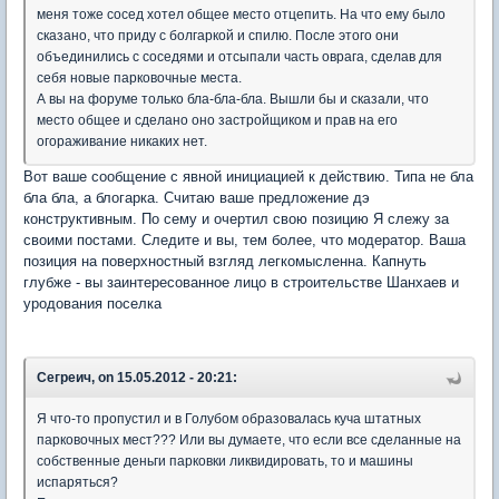
меня тоже сосед хотел общее место отцепить. На что ему было
сказано, что приду с болгаркой и спилю. После этого они
объединились с соседями и отсыпали часть оврага, сделав для
себя новые парковочные места.
А вы на форуме только бла-бла-бла. Вышли бы и сказали, что
место общее и сделано оно застройщиком и прав на его
огораживание никаких нет.
Вот ваше сообщение с явной инициацией к действию. Типа не бла
бла бла, а блогарка. Считаю ваше предложение дэ
конструктивным. По сему и очертил свою позицию Я слежу за
своими постами. Следите и вы, тем более, что модератор. Ваша
позиция на поверхностный взгляд легкомысленна. Капнуть
глубже - вы заинтересованное лицо в строительстве Шанхаев и
уродования поселка
Сегреич, on 15.05.2012 - 20:21:
Я что-то пропустил и в Голубом образовалась куча штатных
парковочных мест??? Или вы думаете, что если все сделанные на
собственные деньги парковки ликвидировать, то и машины
испаряться?