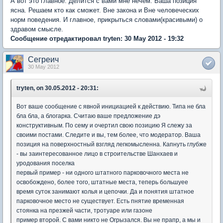
А вот это главное. Делится с вами мне нечем. Ваша позиция
ясна. Решаем кто как сможет. Вне закона и Вне человеческих
норм поведения. И главное, прикрыться словами(красивыми) о
здравом смысле.
Сообщение отредактировал tryten: 30 May 2012 - 19:32
Сегреич
30 May 2012
tryten, on 30.05.2012 - 20:31:
Вот ваше сообщение с явной инициацией к действию. Типа не бла
бла бла, а блогарка. Считаю ваше предложение дэ
конструктивным. По сему и очертил свою позицию Я слежу за
своими постами. Следите и вы, тем более, что модератор. Ваша
позиция на поверхностный взгляд легкомысленна. Капнуть глубже
- вы заинтересованное лицо в строительстве Шанхаев и
уродования поселка
первый пример - ни одного штатного парковочного места не
освобождено, более того, штатные места, теперь большуее
время суток занимают колья и цепочки. Да и понятия штатное
парковочное место не существует. Есть пнятие временная
стоянка на презжей части, тротуаре или газоне
пример второй. С вами никто не Огрызался. Вы не прапр, а мы и