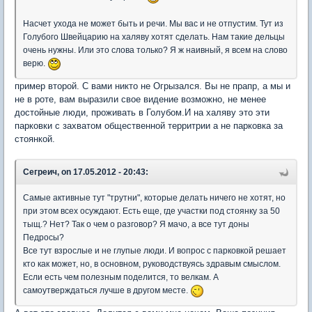
Насчет ухода не может быть и речи. Мы вас и не отпустим. Тут из
Голубого Швейцарию на халяву хотят сделать. Нам такие дельцы
очень нужны. Или это слова только? Я ж наивный, я всем на слово
верю.
пример второй. С вами никто не Огрызался. Вы не прапр, а мы и
не в роте, вам выразили свое видение возможно, не менее
достойные люди, проживать в Голубом.И на халяву это эти
парковки с захватом общественной территрии а не парковка за
стоянкой.
Сегреич, on 17.05.2012 - 20:43:
Самые активные тут "трутни", которые делать ничего не хотят, но
при этом всех осуждают. Есть еще, где участки под стоянку за 50
тыщ.? Нет? Так о чем о разговор? Я мачо, а все тут доны
Педросы?
Все тут взрослые и не глупые люди. И вопрос с парковкой решает
кто как может, но, в основном, руководствуясь здравым смыслом.
Если есть чем полезным поделится, то велкам. А
самоутверждаться лучше в другом месте.