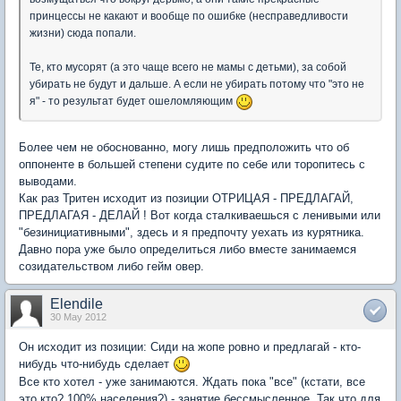
принцессы не какают и вообще по ошибке (несправедливости
жизни) сюда попали.
Те, кто мусорят (а это чаще всего не мамы с детьми), за собой
убирать не будут и дальше. А если не убирать потому что "это не
я" - то результат будет ошеломляющим
Более чем не обоснованно, могу лишь предположить что об
оппоненте в большей степени судите по себе или торопитесь с
выводами.
Как раз Тритен исходит из позиции ОТРИЦАЯ - ПРЕДЛАГАЙ,
ПРЕДЛАГАЯ - ДЕЛАЙ ! Вот когда сталкиваешься с ленивыми или
"безинициативными", здесь и я предпочту уехать из курятника.
Давно пора уже было определиться либо вместе занимаемся
созидательством либо гейм овер.
Elendile
30 May 2012
Он исходит из позиции: Сиди на жопе ровно и предлагай - кто-
нибудь что-нибудь сделает
Все кто хотел - уже занимаются. Ждать пока "все" (кстати, все
это кто? 100% населения?) - занятие бессмысленное. Так что для