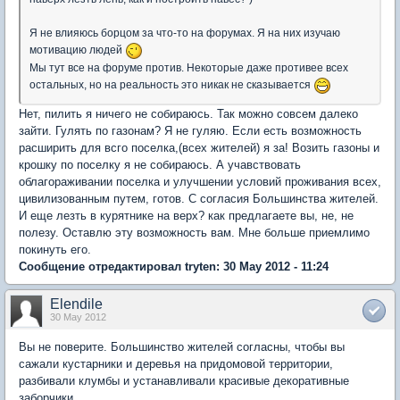
Я не влияюсь борцом за что-то на форумах. Я на них изучаю
мотивацию людей
Мы тут все на форуме против. Некоторые даже противее всех
остальных, но на реальность это никак не сказывается
Нет, пилить я ничего не собираюсь. Так можно совсем далеко
зайти. Гулять по газонам? Я не гуляю. Если есть возможность
расширить для всго поселка,(всех жителей) я за! Возить газоны и
крошку по поселку я не собираюсь. А учавствовать
облагораживании поселка и улучшении условий проживания всех,
цивилизованным путем, готов. С согласия Большинства жителей.
И еще лезть в курятнике на верх? как предлагаете вы, не, не
полезу. Оставлю эту возможность вам. Мне больше приемлимо
покинуть его.
Сообщение отредактировал tryten: 30 May 2012 - 11:24
Elendile
30 May 2012
Вы не поверите. Большинство жителей согласны, чтобы вы
сажали кустарники и деревья на придомовой территории,
разбивали клумбы и устанавливали красивые декоративные
заборчики.