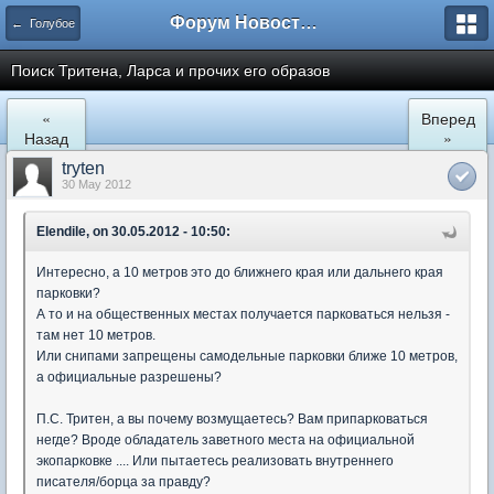
Форум Новостройки
← Голубое
Поиск Тритена, Ларса и прочих его образов
«
Вперед
Назад
»
tryten
30 May 2012
Elendile, on 30.05.2012 - 10:50:
Интересно, а 10 метров это до ближнего края или дальнего края
парковки?
А то и на общественных местах получается парковаться нельзя -
там нет 10 метров.
Или снипами запрещены самодельные парковки ближе 10 метров,
а официальные разрешены?
П.С. Тритен, а вы почему возмущаетесь? Вам припарковаться
негде? Вроде обладатель заветного места на официальной
экопарковке .... Или пытаетесь реализовать внутреннего
писателя/борца за правду?