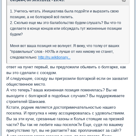
1. Учитесь читать. Инициатива была подойти и выразить свою
позицию, а не болгаркой всё пилить.
2. Сколько еще мы это балабольство будем слушать? Вы что-то
сделаете в конце концов или обсуждать тут жизненные позиции
будем?
Меня вот ваша позиция не волнует. Я вижу, что толку от ваших
"правильных" слов - НУЛЬ и лучше от них никому не станет,
следовательно:
http://ru.wiktionary...
ответ на пункт первый, вы предложили обьявить о болгарке, как
вы это сделали с соседом.
И следующее, соседу вы пригрозили болгаркой если он захватит
общественное место.
А что теперь? ваша жизненная позиция поменялась? Вы не
выходите с болгаркой в подобных случаях? Вы поддерживаете
строителей Шанхаев.
Кстати, родник является достопримечательностью нашего
поселка. И прогулка к нему ассоциировалась с удовольствием.
Вы за эти кучи, срезанные газоны и Колья стоящие на презжей
части? Вы так не любите наш поселок?и Еще, судя по вашему
присутствию тут, вы не раотаете? вас проплачивают за сайт?