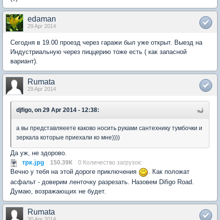
edaman
29 Apr 2014
Сегодня в 19.00 проезд через гаражи был уже открыт. Выезд на
Индустриальную через пиццерию тоже есть ( как запасной
вариант).
Rumata
29 Apr 2014
djfigo, on 29 Apr 2014 - 12:38:
а вы представляеете каково носить руками сантехнику тумбочки и
зеркала которые приехали ко мне))))
Да уж, не здорово.
трк.jpg
150.39К
0 Количество загрузок:
Вечно у тебя на этой дороге приключения
. Как положат
асфальт - доверим ленточку разрезать. Назовем Difigo Road.
Думаю, возражающих не будет.
Rumata
30 Apr 2014