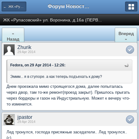
Форум Новостройки
← ЖК «Рупасовский»
ЖК «Рупасовский» ул. Воронина, д.16а (ПЕРВ...
«
Вперед
Назад
»
Zhurik
29 Apr 2014
Fedora, on 29 Apr 2014 - 12:26:
Эммм... я в ступоре. а как теперь подъехать к дому?
Днем проезжала мимо строящегося дома, далее попыталась
через двор, там то-же ремонт(проезд закрыт). Пришлось прыгать
через бордюры и газон на Индустриальную. Может к вечеру что-
то изменится.
jpastor
29 Apr 2014
Лед тронулся, господа присяжные заседатели.. Лед тронулся..
(с)