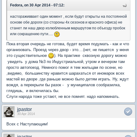
Fedora, on 30 Apr 2014 - 07:12:
настораживвает один момент , если будут открыты на постоянной
основе обе дороги (со стороны 4х сезонов и красного офиса) не
станет ли наш двор излюбленным маршрутом по объезду пробок
или сокращению пути.....
Пока вторая очередь не готова, будет время подумать - как и что
организовать. Проезд через двор - это....(нет, не пишется у меня
это существительное
). На практике сквозную дорогу можно
увидеть у дома №3 по Индустриальной, утром и вечером там
просто автопоезд. Немного помог я тем жильцам по осени, но
,видимо, большинству нравится шарахаться от иномарок всех
мастей во дворе ,где раньше можно было детям играть. Ну, ждут
вождя, а перекрыли бы разок - у муниципалов сообразилка,
глядишь, и включилась бы.
Слуги народа тоже устают, не все помнят. надо напоминать.
jpastor
30 Apr 2014
Всех с Наступающим!
jpastor