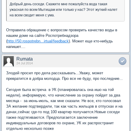
Добрый день соседи. Скажите мне пожалуйста вода такая
ужасная по всем Мытищам или только у нас? Этот жуткий налет
на всем сводит меня с ума.
Отправила обращение с вопросом проверить качество воды в
нашем доме на сайте Роспотребнадзора
(
http://50.rospotrebn...irtual/feedback
). Может еще кто-нибудь
напишет....
Rumata
24 Jul 2014
Злодей просил про дела рассказывать...Уважу, может
превратится в добра молодца. Про все не буду, про последние...
Сегодня была встреча в УК (планировалась она ишо на той
неделе), информирую, что начисление за охрану пойдет за два
месяца - за июнь-июль, как мне сказали. Не все, кто голосовал
ЗА желание подтвердили, так как часть жильцов в отпусках и на
дачах,сейчас где-то под 100 квартир получается.Новые соседи
также подтягиваются. Предполагается заключение
индивидуальных договоров по охране, УК их распространит
отдельно несколько позже