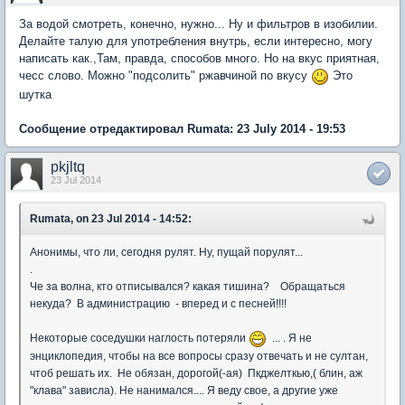
За водой смотреть, конечно, нужно... Ну и фильтров в изобилии.
Делайте талую для употребления внутрь, если интересно, могу
написать как.,Там, правда, способов много. Но на вкус приятная,
чесс слово. Можно "подсолить" ржавчиной по вкусу
Это
шутка
Сообщение отредактировал Rumata: 23 July 2014 - 19:53
pkjltq
23 Jul 2014
Rumata, on 23 Jul 2014 - 14:52:
Анонимы, что ли, сегодня рулят. Ну, пущай порулят...
.
Че за волна, кто отписывался? какая тишина? Обращаться
некуда? В администрацию - вперед и с песней!!!!
Некоторые соседушки наглость потеряли
... . Я не
энциклопедия, чтобы на все вопросы сразу отвечать и не султан,
чтоб решать их. Не обязан, дорогой(-ая) Пкджелткью,( блин, аж
"клава" зависла). Не нанимался.... Я веду свое, а другие уже