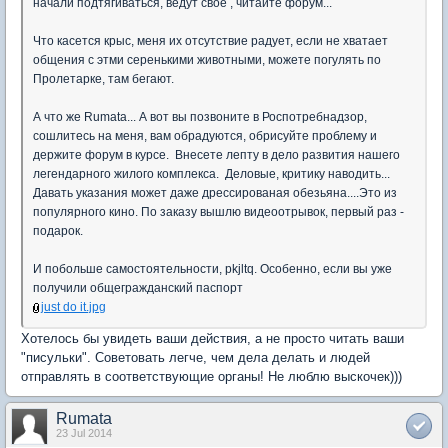
начали подтягиваться, ведут свое , читайте форум...
Что касется крыс, меня их отсутствие радует, если не хватает
общения с этми серенькими животными, можете погулять по
Пролетарке, там бегают.
А что же Rumata... А вот вы позвоните в Роспотребнадзор,
сошлитесь на меня, вам обрадуются, обрисуйте проблему и
держите форум в курсе. Внесете лепту в дело развития нашего
легендарного жилого комплекса. Деловые, критику наводить...
Давать указания может даже дрессированая обезьяна....Это из
популярного кино. По заказу вышлю видеоотрывок, первый раз -
подарок.
И побольше самостоятельности, pkjltq. Особенно, если вы уже
получили общегражданский паспорт
just do it.jpg
Хотелось бы увидеть ваши действия, а не просто читать ваши
"писульки". Советовать легче, чем дела делать и людей
отправлять в соответствующие органы! Не люблю выскочек)))
Rumata
23 Jul 2014