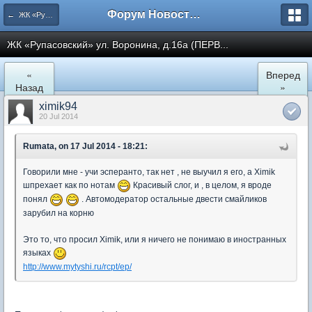
Форум Новостройки
← ЖК «Рупасовский»
ЖК «Рупасовский» ул. Воронина, д.16а (ПЕРВ...
«
Вперед
Назад
»
ximik94
20 Jul 2014
Rumata, on 17 Jul 2014 - 18:21:
Говорили мне - учи эсперанто, так нет , не выучил я его, а Хimik
шпрехает как по нотам
Красивый слог, и , в целом, я вроде
понял
. Автомодератор остальные двести смайликов
зарубил на корню
Это то, что просил Ximik, или я ничего не понимаю в иностранных
языках
http://www.mytyshi.ru/rcpt/ep/