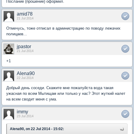
Послание (прошение) оформил.
amid78
21 Jul 2014
Отмечусь, тоже отписал в администрацию по поводу лежачих
полицаев...
jpastor
21 Jul 2014
+1
Alena90
22 Jul 2014
Добрый день соседи. Скажите мне пожалуйста вода такая
ужасная по всем Мытищам или только у нас? Этот жуткий налет
на всем сводит меня с ума.
immy
23 Jul 2014
Alena90, on 22 Jul 2014 - 15:02: