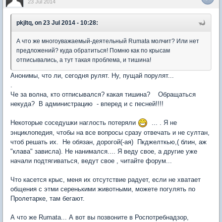
23 Jul 2014
pkjltq, on 23 Jul 2014 - 10:28:
А что же многоуважаемый-деятельный Rumata молчит? Или нет
предложений? куда обратиться! Помню как по крысам
отписывались, а тут такая проблема, и тишина!
Анонимы, что ли, сегодня рулят. Ну, пущай порулят...
.
Че за волна, кто отписывался? какая тишина? Обращаться
некуда? В администрацию - вперед и с песней!!!!
Некоторые соседушки наглость потеряли
... . Я не
энциклопедия, чтобы на все вопросы сразу отвечать и не султан,
чтоб решать их. Не обязан, дорогой(-ая) Пкджелткью,( блин, аж
"клава" зависла). Не нанимался.... Я веду свое, а другие уже
начали подтягиваться, ведут свое , читайте форум...
Что касется крыс, меня их отсутствие радует, если не хватает
общения с этми серенькими животными, можете погулять по
Пролетарке, там бегают.
А что же Rumata... А вот вы позвоните в Роспотребнадзор,