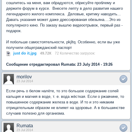
сошлитесь на меня, вам обрадуются, обрисуйте проблему и
держите форум в курсе. Внесете лепту в дело развития нашего
легендарного жилого комплекса. Деловые, критику наводить...
Давать указания может даже дрессированая обезьяна....Это из
популярного кино. По заказу вышлю видеоотрывок, первый раз -
подарок.
И побольше самостоятельности, pkjltq. Особенно, если вы уже
получили общегражданский паспорт
just do it.jpg
49.72К
72 Количество загрузок:
Сообщение отредактировал Rumata: 23 July 2014 - 19:26
morilov
23 Jul 2014
Если речь о белом налёте, то это большое содержание солей
кальция и магния в воде, т. е. вода жёсткая. Если о ржавчине, то
повышенное содержание железа в воде. И то и это никаким
отрицательным образом не влияет на здоровье. А в большинстве
случаев полезно для организма.
Rumata
23 Jul 2014