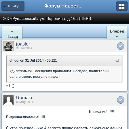
Форум Новостройки
← ЖК «Рупасовский»
ЖК «Рупасовский» ул. Воронина, д.16а (ПЕРВ...
«
Вперед
Назад
»
jpastor
31 Jul 2014
djfigo, on 31 Jul 2014 - 05:22:
Удивительно! Сообщения пропадают. Посидел, полистал ни
одного своего поста не нашел!
+1 ((
Rumata
03 Aug 2014
Внимание!!!!!!!!
Видеонаблюдение!!!!!!
С утра понедельника 4 августа прошу сдавать дежурному деньги