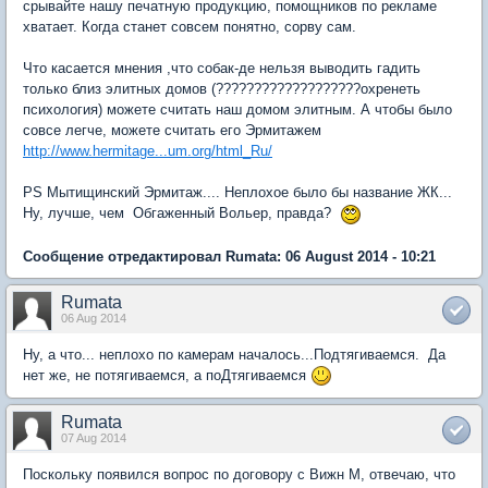
срывайте нашу печатную продукцию, помощников по рекламе
хватает. Когда станет совсем понятно, сорву сам.
Что касается мнения ,что собак-де нельзя выводить гадить
только близ элитных домов (???????????????????охренеть
психология) можете считать наш домом элитным. А чтобы было
совсе легче, можете считать его Эрмитажем
http://www.hermitage...um.org/html_Ru/
PS Мытищинский Эрмитаж.... Неплохое было бы название ЖК...
Ну, лучше, чем Обгаженный Вольер, правда?
Сообщение отредактировал Rumata: 06 August 2014 - 10:21
Rumata
06 Aug 2014
Ну, а что... неплохо по камерам началось...Подтягиваемся. Да
нет же, не потягиваемся, а поДтягиваемся
Rumata
07 Aug 2014
Поскольку появился вопрос по договору с Вижн М, отвечаю, что