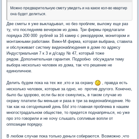
Можно предварительную смету увидеть и на какое кол-во квартир
она будет делиться.
Две сметы я уже выкладывал, но без проблем, выложу еще раз
ту, что последняяв вечерком из дома. Три фирмы предлагали
порядка 200 000 рублей за 16 камер с рекордером, монитором и
монтажными работами. Вижн-М фирма, которая выбрана, ставила
и обслуживает систеиу видеонаблюдения в доме по адресу
Индустриальная 7 к 3 и д/саду № 47, который тоже
рядом..Дополнительная гарантия. Подробно обсуждали тему
выбора несколько человек из дома, так что решение не
единоличное.
Делить будем пока на тех же ,кто и за охрану
, правда есть
несколько человек, которые за одно, но против другого. Конечно,
было бы здорово, если бы все скинулись, в таком случае из
охрану платили бы меньше и раза в три за видеонаблюдение. Но
так как на сегодняшний день БЫ это главная проблема в нашем
многострадальном обществе, то придется поднапрячься, но уже
про это говорили и не хочу слышать сопливые вопли от
оппозиции порядку.
В любом случае пока только деньги собираются. Возможно ,что