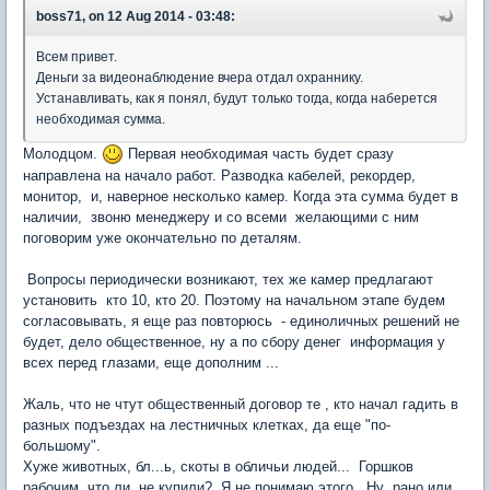
boss71, on 12 Aug 2014 - 03:48:
Всем привет.
Деньги за видеонаблюдение вчера отдал охраннику.
Устанавливать, как я понял, будут только тогда, когда наберется
необходимая сумма.
Молодцом.
Первая необходимая часть будет сразу
направлена на начало работ. Разводка кабелей, рекордер,
монитор, и, наверное несколько камер. Когда эта сумма будет в
наличии, звоню менеджеру и со всеми желающими с ним
поговорим уже окончательно по деталям.
Вопросы периодически возникают, тех же камер предлагают
установить кто 10, кто 20. Поэтому на начальном этапе будем
согласовывать, я еще раз повторюсь - единоличных решений не
будет, дело общественное, ну а по сбору денег информация у
всех перед глазами, еще дополним ...
Жаль, что не чтут общественный договор те , кто начал гадить в
разных подъездах на лестничных клетках, да еще "по-
большому".
Хуже животных, бл...ь, скоты в обличьи людей... Горшков
рабочим, что ли, не купили? Я не понимаю этого...Ну ,рано или