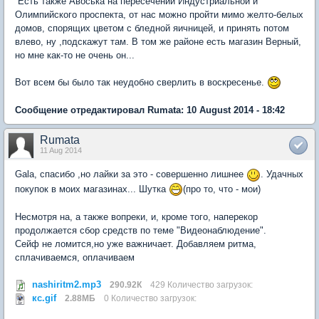
Есть также Авоська на пересечении Индустриальной и
Олимпийского проспекта, от нас можно пройти мимо желто-белых
домов, спорящих цветом с бледной яичницей, и принять потом
влево, ну ,подскажут там. В том же районе есть магазин Верный,
но мне как-то не очень он...
Вот всем бы было так неудобно сверлить в воскресенье.
Сообщение отредактировал Rumata: 10 August 2014 - 18:42
Rumata
11 Aug 2014
Gala, спасибо ,но лайки за это - совершенно лишнее
. Удачных
покупок в моих магазинах... Шутка
(про то, что - мои)
Несмотря на, а также вопреки, и, кроме того, наперекор
продолжается сбор средств по теме "Видеонаблюдение".
Сейф не ломится,но уже важничает. Добавляем ритма,
сплачиваемся, оплачиваем
nashiritm2.mp3
290.92К
429 Количество загрузок:
кс.gif
2.88МБ
0 Количество загрузок: