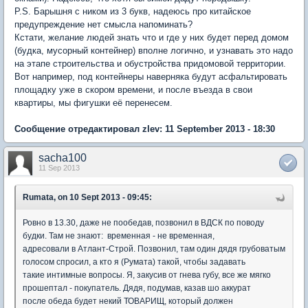
P.S. Барышня с ником из 3 букв, надеюсь про китайское
предупреждение нет смысла напоминать?
Кстати, желание людей знать что и где у них будет перед домом
(будка, мусорный контейнер) вполне логично, и узнавать это надо
на этапе строительства и обустройства придомовой территории.
Вот например, под контейнеры наверняка будут асфальтировать
площадку уже в скором времени, и после въезда в свои
квартиры, мы фигушки её перенесем.
Сообщение отредактировал zlev: 11 September 2013 - 18:30
sacha100
11 Sep 2013
Rumata, on 10 Sept 2013 - 09:45:
Ровно в 13.30, даже не пообедав, позвонил в ВДСК по поводу
будки. Там не знают: временная - не временная,
адресовали в Атлант-Строй. Позвонил, там один дядя грубоватым
голосом спросил, а кто я (Румата) такой, чтобы задавать
такие интимные вопросы. Я, закусив от гнева губу, все же мягко
прошептал - покупатель. Дядя, подумав, казав шо аккурат
после обеда будет некий ТОВАРИЩ, который должен