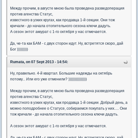
Между прочим, в августе мною была проведена разведоперация
против агенства Статус,
известного в узких кругах, как продавца 1-й секции. Они тож
кричали - до начала отопительного сезона ключи дадуть.
А сезон энтот аккурат с 1-го октября у нас отмечается.
Да, че-та как БАМ - с двух сторон идут. Ну, встретятся скоро, дай
Бог )))))))))
Rumata, on 07 Sept 2013 - 14:54:
Ну, правильно. 4-й квартал. Большие надежды на октябрь
потому... Или его уже отменили? )))))))))))))))
Между прочим, в августе мною была проведена разведоперация
против агенства Статус,
известного в узких кругах, как продавца 1-й секции. Добрый день, а
можно поподробнее о Статусе, собираемся покупать у них..... Они
тож кричали - до начала отопительного сезона ключи дадуть.
А сезон энтот аккурат с 1-го октября у нас отмечается.
Да, че-та как БАМ - с двух сторон идут. Ну, встретятся скоро, дай