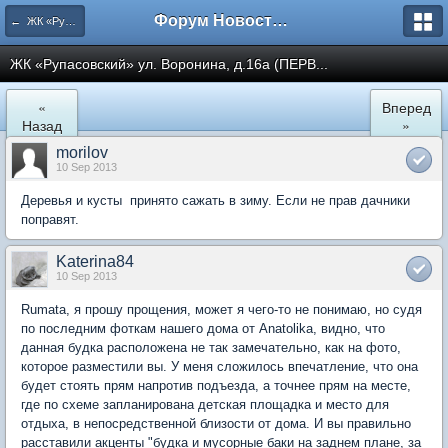
Форум Новостройки
← ЖК «Рупасовский»
ЖК «Рупасовский» ул. Воронина, д.16а (ПЕРВ...
«
Вперед
Назад
»
morilov
10 Sep 2013
Деревья и кусты принято сажать в зиму. Если не прав дачники
поправят.
Katerina84
10 Sep 2013
Rumata, я прошу прощения, может я чего-то не понимаю, но судя
по последним фоткам нашего дома от Anatolika, видно, что
данная будка расположена не так замечательно, как на фото,
которое разместили вы. У меня сложилось впечатление, что она
будет стоять прям напротив подъезда, а точнее прям на месте,
где по схеме запланирована детская площадка и место для
отдыха, в непосредственной близости от дома. И вы правильно
расставили акценты "будка и мусорные баки на заднем плане, за