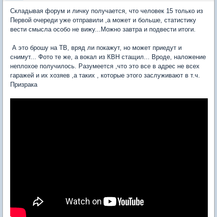
Складывая форум и личку получается, что человек 15 только из
Первой очереди уже отправили ,а может и больше, статистику
вести смысла особо не вижу...Можно завтра и подвести итоги.
А это брошу на ТВ, вряд ли покажут, но может приедут и
снимут... Фото те же, а вокал из КВН стащил... Вроде, наложение
неплохое получилось. Разумеется ,что это все в адрес не всех
гаражей и их хозяев ,а таких , которые этого заслуживают в т.ч.
Призрака