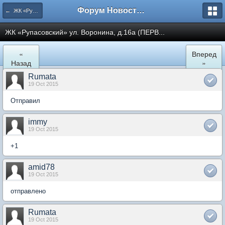
Форум Новостройки
← ЖК «Рупасовский»
ЖК «Рупасовский» ул. Воронина, д.16а (ПЕРВ...
«
Вперед
Назад
»
Rumata
19 Oct 2015
Отправил
immy
19 Oct 2015
+1
amid78
19 Oct 2015
отправлено
Rumata
19 Oct 2015