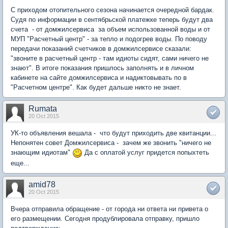
С приходом отопительного сезона начинается очередной бардак.
Судя по информации в сентябрьской платежке теперь будут два
счета - от домжилсервиса за объем использованной воды и от
МУП "Расчетный центр" - за тепло и подогрев воды. По поводу
передачи показаний счетчиков в домжилсервисе сказали:
"звоните в расчетный центр - там идиоты сидят, сами ничего не
знают". В итоге показания пришлось заполнять и в личном
кабинете на сайте домжилсервиса и надиктовывать по в
"Расчетном центре". Как будет дальше никто не знает.
Rumata
20 Oct 2015
УК-то объявления вешала - что будут приходить две квитанции...
Непонятен совет Домжилсервиса - зачем же звонить "ничего не
знающим идиотам"
Да с оплатой услуг придется попыхтеть
еще...
amid78
20 Oct 2015
Вчера отправила обращение - от города ни ответа ни привета о
его размещении. Сегодня продублировала отправку, пришло