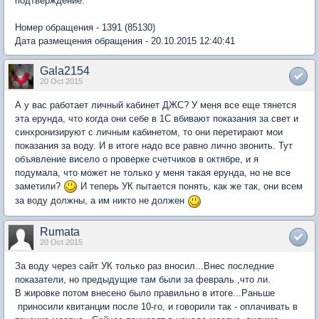
подтверждение:
Номер обращения - 1391 (85130)
Дата размещения обращения - 20.10.2015 12:40:41
Gala2154
20 Oct 2015
А у вас работает личный кабинет ДЖС? У меня все еще тянется
эта ерунда, что когда они себе в 1С вбивают показания за свет и
синхронизируют с личным кабинетом, то они перетирают мои
показания за воду. И в итоге надо все равно лично звонить. Тут
объявление висело о проверке счетчиков в октябре, и я
подумала, что может не только у меня такая ерунда, но не все
заметили?
И теперь УК пытается понять, как же так, они всем
за воду должны, а им никто не должен
Rumata
20 Oct 2015
За воду через сайт УК только раз вносил...Внес последние
показатели, но предыдущие там были за февраль ,что ли.
В жировке потом внесено было правильно в итоге...Раньше
приносили квитанции после 10-го, и говорили так - оплачивать в