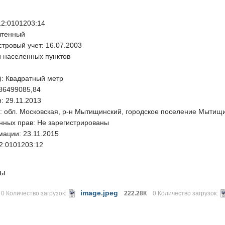
12:0101203:14
чтенный
стровый учет:
16.07.2003
 населенных пунктов
):
Квадратный метр
86499085,84
и:
29.11.2013
:
обл. Московская, р-н Мытищинский, городское поселение Мытищи
нных прав:
Не зарегистрированы
мации:
23.11.2015
2:0101203:12
лы
image.jpeg
0 Количество загрузок:
222.28К
0 Количество загрузок: