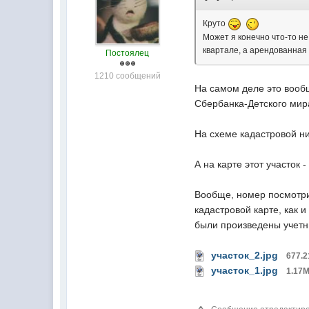
Круто
Может я конечно что-то не
квартале, а арендованная 
Постоялец
1210 сообщений
На самом деле это вообщ
Сбербанка-Детского мир
На схеме кадастровой ни
А на карте этот участок 
Вообще, номер посмотрит
кадастровой карте, как 
были произведены учетн
участок_2.jpg
677.2
участок_1.jpg
1.17