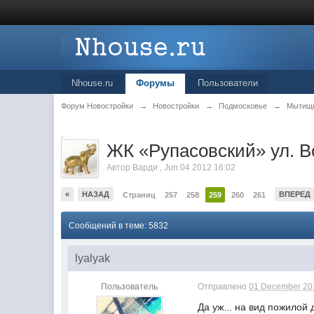
Nhouse.ru
Форумы
Пользователи
Форум Новостройки
→
Новостройки
→
Подмосковье
→
Мытищ
.
ЖК «Рупасовский» ул. В
Автор
Варди
,
Jun 04 2012 16:02
«
НАЗАД
ВПЕРЕД
Страниц
257
258
259
260
261
Сообщений в теме: 5832
lyalyak
Пользователь
Отправлено
01 December 201
Да уж... на вид пожилой 