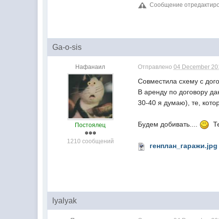
Сообщение отредактирова
Ga-o-sis
Нафанаил
Отправлено
04 December 201
Совместила схему с дого
В аренду по договору да
30-40 я думаю), те, кот
Будем добивать....
Те
Постоялец
1210 сообщений
генплан_гаражи.jpg
lyalyak