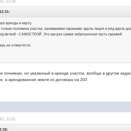
5 - 15:39
 12:31:
ра аренды и карту.
 только половина участка, занимаемая гаражами: вдоль лицея и ряд вдоль дор
ж/д веткой - САМОСТРОЙ. Это как раз самая заброшенная часть гаражей.
рь не отвертятся.
не понимаю, но указанный в аренде участок, вообще в другом када
е, а арендованная земля из договора на 203
5 - 15:52
2:39: