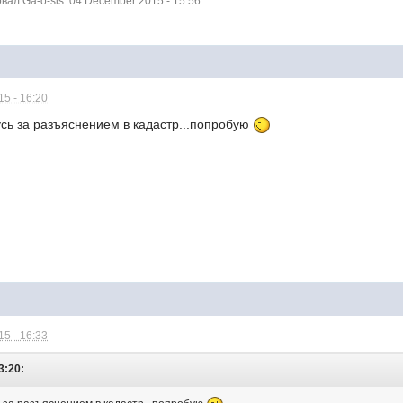
ал Ga-o-sis: 04 December 2015 - 15:56
5 - 16:20
усь за разъяснением в кадастр...попробую
5 - 16:33
3:20: