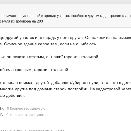
 понимаю, но указанный в аренде участок, вообще в другом кадастровом ква
земля из договора на 203
е другой участок и площадь у него другая. Он находится на выез
а. Офисное здание серое там, если не ошибаюсь.
же он показан желтым, а "наши" гаражи - галочкой.
- обвела красным, гаражи - галочкой.
е после поиска - другой: добавляет/убирает нули, а тот, что в дог
и многие другие под домами старой постройки. На кадастровой карт
ые действия.
1К
0 Количество загрузок:
МБ
0 Количество загрузок: