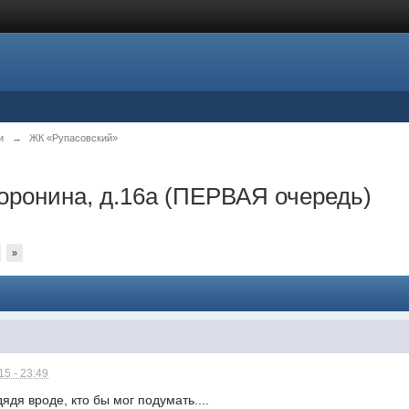
и
→
ЖК «Рупасовский»
оронина, д.16а (ПЕРВАЯ очередь)
»
5 - 23:49
дядя вроде, кто бы мог подумать....