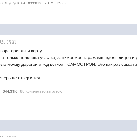
л lyalyak: 04 December 2015 - 15:23
5 - 15:31
вора аренды и карту.
на только половина участка, занимаемая гаражами: вдоль лицея и 
орые между дорогой и ж/д веткой - САМОСТРОЙ. Это как раз самая 
перь не отвертятся.
344.33К
88 Количество загрузок: