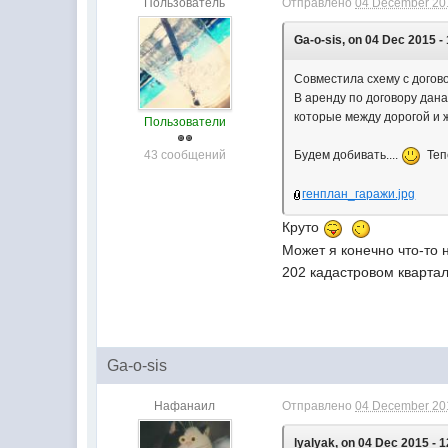
Пользователь
Отправлено
04 December 201
Ga-o-sis, on 04 Dec 2015 -
Совместила схему с догово
В аренду по договору дана
которые между дорогой и 
Пользователи
43 сообщений
Будем добивать....
Тепе
генплан_гаражи.jpg
Круто
Может я конечно что-то 
202 кадастровом квартал
Ga-o-sis
Нафанаил
Отправлено
04 December 201
lyalyak, on 04 Dec 2015 - 1