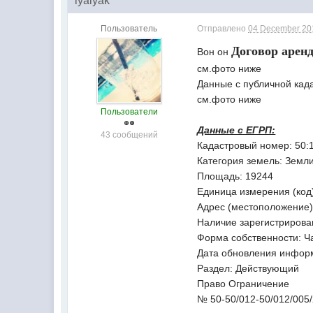
lyalyak
Пользователь
Отправлено
04 December 201
Договор
арен
Вон он
см.фото ниже
Данные с публичной кад
см.фото ниже
Пользователи
Данные с ЕГРП:
43 сообщений
Кадастровый номер:
50:
Категория земель:
Земли
Площадь:
19244
Единица измерения (код
Адрес (местоположение)
Наличие зарегистрирова
Форма собственности:
Ч
Дата обновления инфор
Раздел:
Действующий
Право
Ограничение
№ 50-50/012-50/012/005/