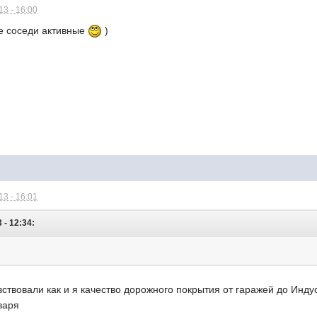
3 - 16:00
се соседи активные
)
3 - 16:01
 - 12:34:
твовали как и я качество дорожного покрытия от гаражей до Инду
варя