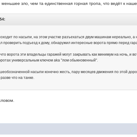
 меньшее зло, чем та единственная горная тропа, что ведёт к наш
54:
проходит по насыпи, на этом участке разъехаться двум машинам нереально, а
ал проверить подъезд к дому, обнаружил интересные ворота прямо перед га
что ворота эти владельцы гаражей могут закрывать как минимум на ночь, и в
воротах универсальным ключом aka "лом обыкновенный".
ышеобозначенной насыпи конечно жесть, пару месяцев движения по этой дорог
разве что на танке.
словом.