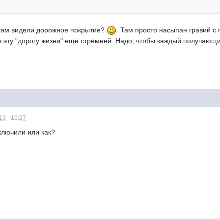
ам видели дорожное покрытие?
Там просто насыпан гравий с 
 эту "дорогу жизни" ещё стрёмней. Надо, чтобы каждый получающи
3 - 16:27
включили или как?