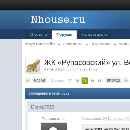
Nhouse.ru
Форумы
Пользователи
Форум Новостройки
→
Новостройки
→
Подмосковье
→
Мытищ
.
ЖК «Рупасовский» ул. В
Автор
Варди
,
Jun 04 2012 16:02
«
НАЗАД
ВПЕРЕД
»
Страниц
77
78
79
80
81
Сообщений в теме: 5832
DenisD013
Пользователь
Отправлено
24 December 201
lenac1103, on 24 Dec 2013 