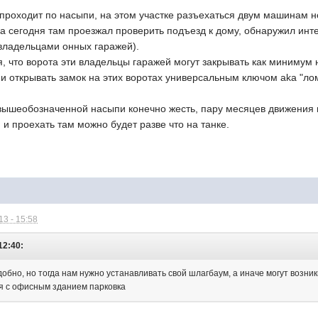
 проходит по насыпи, на этом участке разъехаться двум машинам 
да сегодня там проезжал проверить подъезд к дому, обнаружил ин
владельцами онных гаражей).
, что ворота эти владельцы гаражей могут закрывать как минимум н
и открывать замок на этих воротах универсальным ключом aka "ло
вышеобозначенной насыпи конечно жесть, пару месяцев движения п
 и проехать там можно будет разве что на танке.
3 - 15:58
12:40:
удобно, но тогда нам нужно устанавливать свой шлагбаум, а иначе могут возни
я с офисным зданием парковка