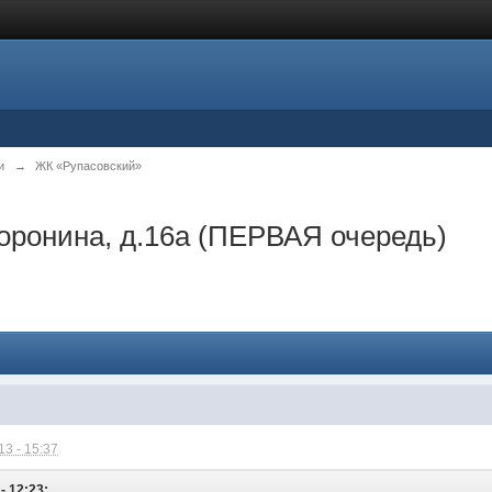
и
→
ЖК «Рупасовский»
оронина, д.16а (ПЕРВАЯ очередь)
3 - 15:37
- 12:23: