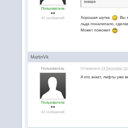
января
Пользователи
Хорошая шутка.
Вы т
42 сообщений
льда поналипало, сделав
Может поможет.
MartinVk
Пользователь
Отправлено
24 December 201
А кто знает, лифты уже 
Пользователи
42 сообщений