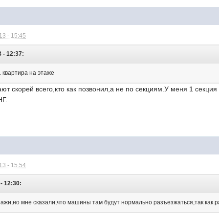
3 - 15:45
 - 12:37:
1 квартира на этаже
ют скорей всего,кто как позвонил,а не по секциям.У меня 1 секция
НГ.
3 - 15:54
- 12:30:
аражи,но мне сказали,что машины там будут нормально разъезжаться,так как 