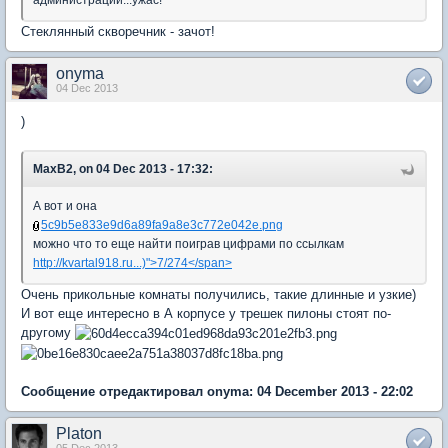
администрации...ужас!
Стеклянный скворечник - зачот!
onyma
04 Dec 2013
)
MaxB2, on 04 Dec 2013 - 17:32:
А вот и она
5c9b5e833e9d6a89fa9a8e3c772e042e.png
можно что то еще найти поиграв цифрами по ссылкам
http://kvartal918.ru...)">7/274</span>
Очень прикольные комнаты получились, такие длинные и узкие)
И вот еще интересно в А корпусе у трешек пилоны стоят по-
другому
Сообщение отредактировал onyma: 04 December 2013 - 22:02
Platon