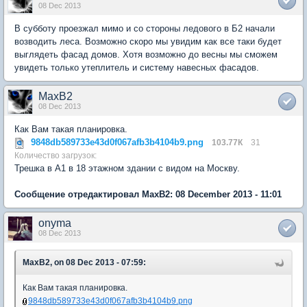
08 Dec 2013
В субботу проезжал мимо и со стороны ледового в Б2 начали
возводить леса. Возможно скоро мы увидим как все таки будет
выглядеть фасад домов. Хотя возможно до весны мы сможем
увидеть только утеплитель и систему навесных фасадов.
MaxB2
08 Dec 2013
Как Вам такая планировка.
9848db589733e43d0f067afb3b4104b9.png
103.77К
31
Количество загрузок:
Трешка в А1 в 18 этажном здании с видом на Москву.
Сообщение отредактировал MaxB2: 08 December 2013 - 11:01
onyma
08 Dec 2013
MaxB2, on 08 Dec 2013 - 07:59:
Как Вам такая планировка.
9848db589733e43d0f067afb3b4104b9.png