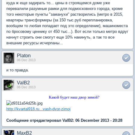
куда ж еще задирать то... цены в строящемся доме уже
перевалили разумные рамки для подмосковного города, кроме
того некоторые пункты "заманухи" растворились (метро в 2015,
квартиры трансформеры (за 150 тыс.руб перепланировка,
вообщем то любая попадает под это определение), машиноместа
по бросовому ценнику от 450 тыс...). Вот если только метро вдруг
начнут строить они смогут еще 10% накинуть, а так то все
внешние ресурсы исчерпаны...
Platon
06 Dec 2013
и то правда.
ValB2
06 Dec 2013
Какой будет наш двор зимой?
http://kvartal918.ru...vash-dvor-zimoj
Сообщение отредактировал ValB2: 06 December 2013 - 20:28
MaxB2