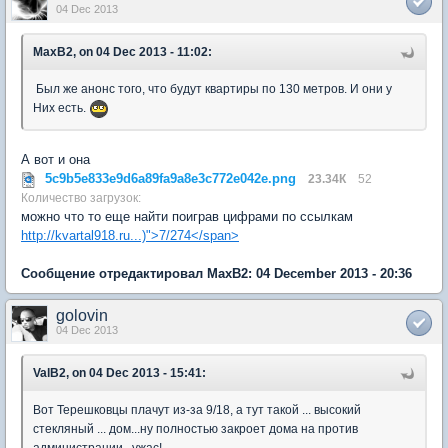
04 Dec 2013
MaxB2, on 04 Dec 2013 - 11:02:
Был же анонс того, что будут квартиры по 130 метров. И они у
Них есть.
А вот и она
5c9b5e833e9d6a89fa9a8e3c772e042e.png
23.34К
52
Количество загрузок:
можно что то еще найти поиграв цифрами по ссылкам
http://kvartal918.ru...)">7/274</span>
Сообщение отредактировал MaxB2: 04 December 2013 - 20:36
golovin
04 Dec 2013
ValB2, on 04 Dec 2013 - 15:41:
Вот Терешковцы плачут из-за 9/18, а тут такой ... высокий
стекляный ... дом...ну полностью закроет дома на против