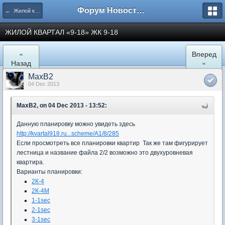
Форум Новостройки
← Жилой квартал "9-18" в Мытищах
ЖИЛОЙ КВАРТАЛ «9-18» ЖК 9-18
«
Вперед
Назад
»
MaxB2
04 Dec 2013
MaxB2, on 04 Dec 2013 - 13:52:
Данную планировку можно увидеть здесь
http://kvartal918.ru...scheme/A1/8/285
Если просмотреть все планировки квартир Так же там фигурирует
лестница и название файла 2/2 возможно это двухуровневая
квартира.
Варианты планировки:
2К-4
2К-4М
1-1sec
2-1sec
3-1sec