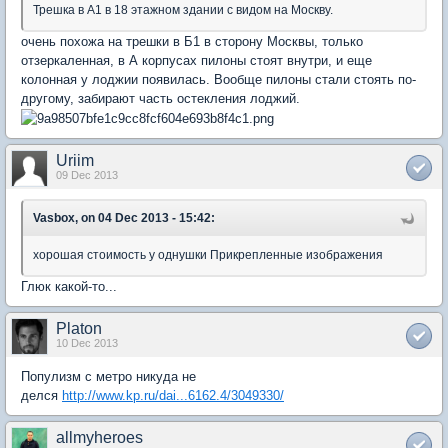
Трешка в А1 в 18 этажном здании с видом на Москву.
очень похожа на трешки в Б1 в сторону Москвы, только
отзеркаленная, в А корпусах пилоны стоят внутри, и еще
колонная у лоджии появилась. Вообще пилоны стали стоять по-
другому, забирают часть остекления лоджий.
Uriim
09 Dec 2013
Vasbox, on 04 Dec 2013 - 15:42:
хорошая стоимость у однушки Прикрепленные изображения
Глюк какой-то...
Platon
10 Dec 2013
Популизм с метро никуда не
делся
http://www.kp.ru/dai...6162.4/3049330/
allmyheroes