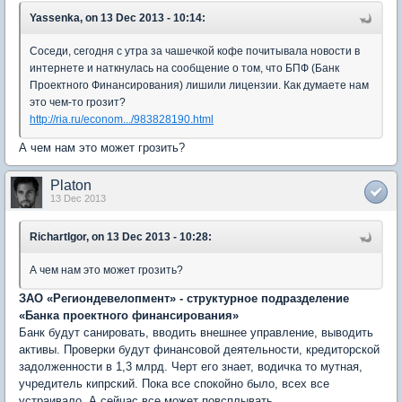
Yassenka, on 13 Dec 2013 - 10:14:
Соседи, сегодня с утра за чашечкой кофе почитывала новости в
интернете и наткнулась на сообщение о том, что БПФ (Банк
Проектного Финансирования) лишили лицензии. Как думаете нам
это чем-то грозит?
http://ria.ru/econom.../983828190.html
А чем нам это может грозить?
Platon
13 Dec 2013
RichartIgor, on 13 Dec 2013 - 10:28:
А чем нам это может грозить?
ЗАО «Региондевелопмент» - структурное подразделение
«Банка проектного финансирования»
Банк будут санировать, вводить внешнее управление, выводить
активы. Проверки будут финансовой деятельности, кредиторской
задолженности в 1,3 млрд. Черт его знает, водичка то мутная,
учредитель кипрский. Пока все спокойно было, всех все
устраивало. А сейчас все может повсплывать.