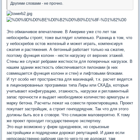
Другими словами - не прочно.
Это обманчивое впечатление. В Америке уже сто лет так
небоскребы строят, тоже выглядит хлипенько. Разница в том, что
у небоскребов остов железный и может играть, компенсируя
сжатия и растяжения. А бетонный работает только на сжатие,
поэтому функция колонн - нести нагрузку от верхних этажей.
Стены же служат ребрами жесткости для поперечных нагрузок. В
нашем здании жесткость обеспечивается пилонами (в них
совмещается функция колонн и стен) и лифтовыми блоками.
И тут особо нет пространства для махинаций, т.к. расчет ведется
в лицензированных программах типа Лиры или СКАДа, которые
учитывают конфигурацию, этажность, нагрузки и регламентный
запас прочности и выдает необходимое количество арматуры и
марку бетона. Расчеты лежат на совести проектировщика. Проект
покупает застройщик, а строит генподрядчик. Так что для этого
должны быть все в сговоре. Что слишком маловероятно. К тому
же проект проходит государственную экспертизу.
Это еще возможно у фирм однодневок, но серьезные
застройщики и подрядчики дорожат репутацией. И даже если
непосредственно рабочие где-то чего-то не доложат, там