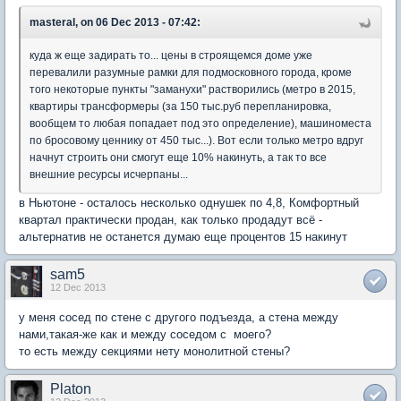
masteral, on 06 Dec 2013 - 07:42:
куда ж еще задирать то... цены в строящемся доме уже
перевалили разумные рамки для подмосковного города, кроме
того некоторые пункты "заманухи" растворились (метро в 2015,
квартиры трансформеры (за 150 тыс.руб перепланировка,
вообщем то любая попадает под это определение), машиноместа
по бросовому ценнику от 450 тыс...). Вот если только метро вдруг
начнут строить они смогут еще 10% накинуть, а так то все
внешние ресурсы исчерпаны...
в Ньютоне - осталось несколько однушек по 4,8, Комфортный
квартал практически продан, как только продадут всё -
альтернатив не останется думаю еще процентов 15 накинут
sam5
12 Dec 2013
у меня сосед по стене с другого подъезда, а стена между
нами,такая-же как и между соседом с моего?
то есть между секциями нету монолитной стены?
Platon