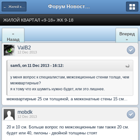
Форум Новостройки
← Жилой квартал "9-18" в Мытищах
ЖИЛОЙ КВАРТАЛ «9-18» ЖК 9-18
«
Вперед
Назад
»
ValB2
12 Dec 2013
sam5, on 11 Dec 2013 - 16:12:
у меня вопрос к специалистам, межсекционные стенки толще, чем
межквартирные?
я к тому что их шумить нужно будет, или это лишнее.
межквартирные 25 см толщиной, а межконатные стены 15 см...
mobdk
12 Dec 2013
20 и 10 см. Больше вопрос по межсекционным там также 20 см.
будет или 40, пилоны - двойной толщины стоят