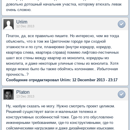
довольно дотошный начальник участка, которому втюхать левак
очень сложно.
Uriim
12 Dec 2013
Платон, да, все правильно пишите. Но интересно, чем же тогда
объяснить, что в том же Цветочном городе при сходной
этажности и по сути, планировке (внутри коридор, коридор,
квартира слева, квартира справа) помимо лифтово-лестничных
шахт все стены между квартир из монолита, коридоры мз
монолита, и даже некоторые уличные стены из монолита. Хотя
вроде можно было бы также обойтись колоннами.. Избыточная
прочность..?
Сообщение отредактировал Uriim: 12 December 2013 - 23:17
Platon
13 Dec 2013
Ну, наобум сказать не могу. Нужно смотреть проект целиком.
Решений существует вагон и маленькая тележка и
конструктивных особенностей тоже. Где-то это обусловлено
инженерными требованиями, где-то конструктивными, где-то
сейсмическими нагрузками и даже дизайнерскими изысками.