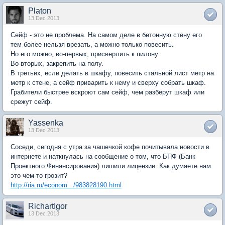
Platon
13 Dec 2013
Сейф - это не проблема. На самом деле в бетонную стену его
тем более нельзя врезать, а можно только повесить.
Но его можно, во-первых, присверлить к пилону.
Во-вторых, закрепить на полу.
В третьих, если делать в шкафу, повесить стальной лист метр на
метр к стене, а сейф приварить к нему и сверху собрать шкаф.
Грабители быстрее вскроют сам сейф, чем разберут шкаф или
срежут сейф.
Yassenka
13 Dec 2013
Соседи, сегодня с утра за чашечкой кофе почитывала новости в
интернете и наткнулась на сообщение о том, что БПФ (Банк
Проектного Финансирования) лишили лицензии. Как думаете нам
это чем-то грозит?
http://ria.ru/econom.../983828190.html
RichartIgor
13 Dec 2013