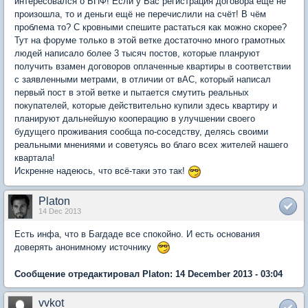
интересовался о БПФ! Если у Вас регистрация договора ещё не
произошла, то и деньги ещё не перечислили на счёт! В чём
проблема то? С кровными спешите растаться как можно скорее?
Тут на форуме только в этой ветке достаточно много грамотных
людей написало более 3 тысяч постов, которые планруют
получить взамен договоров оплаченные квартиры в соответствии
с заявленными метрами, в отличии от вАС, который написал
первый пост в этой ветке и пытается смутить реальных
покупателей, которые действительно купили здесь квартиру и
планируют дальнейшую кооперацию в улучшении своего
будущего проживания сообща по-соседству, делясь своими
реальными мнениями и советуясь во благо всех жителей нашего
квартала!
Искренне надеюсь, что всё-таки это так!
Platon
14 Dec 2013
Есть инфа, что в Багдаде все спокойно. И есть основания
доверять анонимному источнику
Сообщение отредактировал Platon: 14 December 2013 - 03:04
vvkot