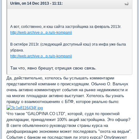
Uriim, on 14 Dec 2013 - 11:11:
А вот, собственно, и кэш сайта застройщика за февраль 2013г.
http://web.archive.o...p.ru/o-kompanii
В октябре 2013г. (следующий доступный кэш) эта инфа уже была
убрана.
http://web.archive.o...p.ru/o-kompanii
Так что, явно брешут, отрицая свою связь.
Да, действительно, хотелось бы услышать комментарии
представителей компании о происходящем. Обычно О. Вальчук
очень активно комментирует события на рынке недвижимости и
на многих площадках активно выступает. Хотелось бы узнать
правду о взаимоотношениях с БПФ, которое реально было:
Что такое "GALOPINA CO LTD", которой, судя по проектной
декларации, принадлежит 100% акций застройщика. Это офшор?
В свете объявленного руководством страны курса на
деофшоризацию экономики может последовать "охота на ведьм".
События с банком не последствия ли этого курса? Опубликуют