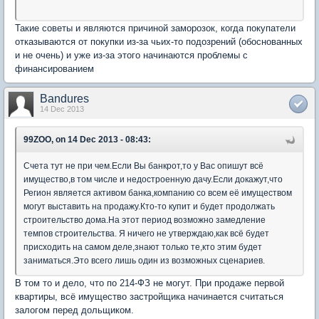
Такие советы и являются причиной заморозок, когда покупатели
отказываются от покупки из-за чьих-то подозрений (обоснованных
и не очень) и уже из-за этого начинаются проблемы с
финансированием
Bandures
14 Dec 2013
99ZOO, on 14 Dec 2013 - 08:43:
Счета тут не при чем.Если Вы банкрот,то у Вас опишут всё
имущество,в том числе и недостроенную дачу.Если докажут,что
Регион является активом банка,компанию со всем её имуществом
могут выставить на продажу.Кто-то купит и будет продолжать
строительство дома.На этот период возможно замедление
темпов строительства. Я ничего не утверждаю,как всё будет
присходить на самом деле,знают только те,кто этим будет
заниматься.Это всего лишь один из возможных сценариев.
В том то и дело, что по 214-ФЗ не могут. При продаже первой
квартиры, всё имущество застройщика начинается считаться
залогом перед дольщиком.