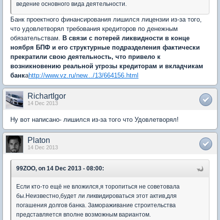
ведение основного вида деятельности.
Банк проектного финансирования лишился лицензии из-за того,
что удовлетворял требования кредиторов по денежным
обязательствам.
В связи с потерей ликвидности в конце
ноября БПФ и его структурные подразделения фактически
прекратили свою деятельность, что привело к
возникновению реальной угрозы кредиторам и вкладчикам
банк
а
http://www.vz.ru/new.../13/664156.html
RichartIgor
14 Dec 2013
Ну вот написано- лишился из-за того что Удовлетворял!
Platon
14 Dec 2013
99ZOO, on 14 Dec 2013 - 08:00:
Если кто-то ещё не вложился,я торопиться не советовала
бы.Неизвестно,будет ли ликвидироваться этот актив,для
погашения долгов банка. Замораживание строительства
представляется вполне возможным вариантом.