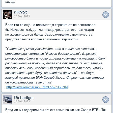
них))))
99ZOO
14 Dec 2013
Если кто-то ещё не вложился,я торопиться не советовала
бы.Неизвестно,будет ли ликвидироваться этот актив,для
погашения долгов банка. Замораживание строительства
представляется вполне возможным вариантом.
"Участники рынка указывают, что в числе его активов –
строительная компания "Регион девелопмент". Впрочем,
руководство банка и после отзыва лицензии настаивает: банк
рассчитывал на помощь, делал все для этого. "Выставил на
продажу весь свой кредитный портфель, но для того, чтобы
согласовать процедуру, не хватило времени",– сообщил
зампред правления БПФ Сергей Мысь. Строительные активы
он комментировать не стал
"
.
http://www.kommersan...html?id=2368709
RichartIgor
14 Dec 2013
Вряд ли бы одобрили бы объект такие банки как Сбер и ВТБ . Так