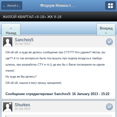
Форум Новостройки
← Жилой квартал "9-18" в Мытищах
ЖИЛОЙ КВАРТАЛ «9-18» ЖК 9-18
«
Вперед
Назад
»
Sanchos5
16 Jan 2013
Ой-ой-ой, а куда же делось сообщение про СТУ??? Кто удалил? Автор, вы
где?? А то так интересно было послушать про подпор воздуха в тамбур-
шлюзы, про разработку СТУ и тп.)) да мы бы с Васм поговорили на одном
языке)
Ну куда же Вы делись?
Ой-ой-ой, нашла я вас) прошу прощения)
Сообщение отредактировал Sanchos5: 16 January 2013 - 15:22
Shurkes
16 Jan 2013