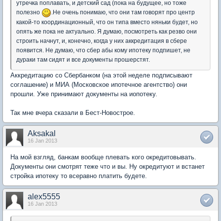
утречка поплавать, и детский сад (пока на будущее, но тоже
полезно
.Не очень понимаю, что они там говорят про центр
какой-то координационный, что он типа вместо няньки будет, но
опять же пока не актуально. Я думаю, посмотреть как резво они
строить начнут, и, конечно, когда у них аккредитация в сбере
появится. Не думаю, что сбер абы кому ипотеку подпишет, не
дураки там сидят и все документы прошерстят.
Аккредитацию со Сбербанком (на этой неделе подписывают
соглашение) и МИА (Московское ипотечное агентство) они
прошли. Уже принимают документы на иопотеку.
Так мне вчера сказали в Бест-Новострое.
Aksakal
16 Jan 2013
На мой взгляд, банкам вообще плевать кого окредитовывать.
Документы они смотрят теже что и вы. Ну окредитуют и встанет
стройка ипотеку то всеравно платить будете.
alex5555
16 Jan 2013