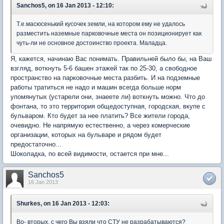
Sanchos5, on 16 Jan 2013 - 12:10:
Т.е.масюсенький кусочек земли, на котором ему не удалось
разместить наземные парковочные места он позиционирует как
чуть-ли не основное достоинство проекта. Маладца.
Я, кажется, начинаю Вас понимать. Правильней было бы, на Ваш
взгляд, воткнуть 5-6 башен этажей так по 25-30, а свободное
пространство на парковочные места разбить. И на подземные
работы тратиться не надо и машин всегда больше норм
упомянутых (устарели они, знаеете ли) воткнуть можно. Что до
фонтана, то это территория общедоступная, городская, вкупе с
бульваром. Кто будет за нее платить? Все жители города,
очевидно. Не напрямую естественно, а через комерческие
организации, которых на бульваре и рядом будет
предостаточно...
Шоколадка, по всей видимости, остается при мне...
Sanchos5
16 Jan 2013
Shurkes, on 16 Jan 2013 - 12:03:
Во- вторых, с чего Вы взяли что СТУ не разрабатываются?