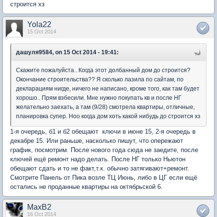
строится хз
Yola22
15 Oct 2014
дашуля9584, on 15 Oct 2014 - 19:41:
Скажите пожалуйста.. Когда этот долбанный дом до строится?
Окончание строительства?? Я сколько лазила по сайтам, по
декларациям нигде, ничего не написано, кроме того, как там будет
хорошо.. Прям взбесили. Мне нужно покупать кв и после НГ
желательно заехать, а там (9/28) смотрела квартиры, отличные,
планировка супер. Ноо когда дом хоть какой нибудь до строится хз
1-я очередь, б1 и б2 обещают ключи в июне 15, 2-я очередь в
декабре 15. Или раньше, насколько пишут, что опережают
график, посмотрим. После нового года сюда не заедите, после
ключей ещё ремонт надо делать. После НГ только Ньютон
обещают сдать и то не факт,т.к. обычно затягивают+ремонт.
Смотрите Панель от Пика возле ТЦ Июнь, либо в ЦГ если ещё
остались не проданные квартиры на октябрьской 6.
MaxB2
16 Oct 2014