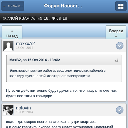
Форум Новостройки
← Жилой квартал "9-18" в Мытищах
ЖИЛОЙ КВАРТАЛ «9-18» ЖК 9-18
«
Вперед
Назад
»
maxxxA2
15 Oct 2014
MaxB2, on 15 Oct 2014 - 13:46:
Электромонтажные работы: ввод электрических кабелей в
квартиру с установкой квартирного электрощитка
Ну если действительно будут делать то, что пишут, то счетчик
будет все-таки в коридоре.
golovin
15 Oct 2014
водо - да. скорее всего на стояках внутри квартиры.
а в саму квартиру скорее всего будет установлен маленький