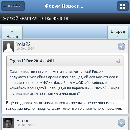
Форум Новостройки
← Жилой квартал "9-18" в Мытищах
ЖИЛОЙ КВАРТАЛ «9-18» ЖК 9-18
«
Вперед
Назад
»
Yola22
10 Dec 2014
Fry, on 10 Dec 2014 - 14:01:
Самая спортивная улица Мытищ, а может и всей России
получается: хоккейная арена с доп. площадкой для баскетбола и
незнамо чего еще + ФОК с бассейном + ФОК с бассейном и
хоккейной площадкой + площадка на пересечении Летной и Мира,
а улица при этом не такая уж и длинная )))
Ещё во дворах за домами напротив арены зелёное здание на
панораме видно, предполагаю тоже что-то спортивного профиля.
Platon
10 Dec 2014