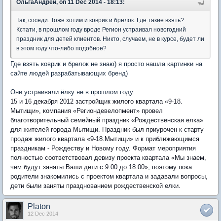
ОльгаАндрей, on 11 Dec 2014 - 18:13:
Так, соседи. Тоже хотим и коврик и брелок. Где такие взять?
Кстати, в прошлом году вроде Регион устраивал новогодний
праздник для детей клиентов. Никто, случаем, не в курсе, будет ли
в этом году что-либо подобное?
Где взять коврик и брелок не знаю) я просто нашла картинки на
сайте людей разрабатывающих бренд)
Они устраивали ёлку не в прошлом году.
15 и 16 декабря 2012 застройщик жилого квартала «9-18.
Мытищи», компания «Региондевелопмент» провел
благотворительный семейный праздник «Рождественская елка»
для жителей города Мытищи. Праздник был приурочен к старту
продаж жилого квартала «9-18.Мытищи» и к приближающимся
праздникам - Рождеству и Новому году. Формат мероприятия
полностью соответствовал девизу проекта квартала «Мы знаем,
чем будут заняты Ваши дети с 9.00 до 18.00», поэтому пока
родители знакомились с проектом квартала и задавали вопросы,
дети были заняты празднованием рождественской елки.
Platon
12 Dec 2014