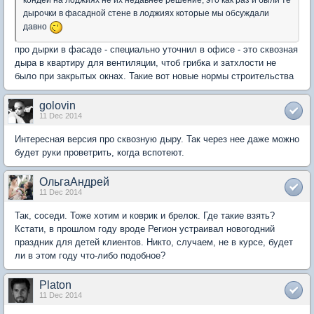
кондеи на лоджиях не их недавнее решение, это как раз и были те
дырочки в фасадной стене в лоджиях которые мы обсуждали
давно
про дырки в фасаде - специально уточнил в офисе - это сквозная
дыра в квартиру для вентиляции, чтоб грибка и затхлости не
было при закрытых окнах. Такие вот новые нормы строительства
golovin
11 Dec 2014
Интересная версия про сквозную дыру. Так через нее даже можно
будет руки проветрить, когда вспотеют.
ОльгаАндрей
11 Dec 2014
Так, соседи. Тоже хотим и коврик и брелок. Где такие взять?
Кстати, в прошлом году вроде Регион устраивал новогодний
праздник для детей клиентов. Никто, случаем, не в курсе, будет
ли в этом году что-либо подобное?
Platon
11 Dec 2014