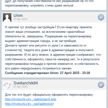
ДДУ, до получения собственности без разрешения не то что
перепланировку, штробить стены даже нельзя.
Uriim
27 Apr 2015
А причем тут вообще застройщик? Если квартиру приняли,
значит ваши отношения, за исключением гарантийных
обязательств, завершены. Разрешение на перепланировку
выдает администрация города, а не застройщик.
Делаете проект или рисуете от руки ( в зависимости от
сложности), тащите все доки в администрацию и получаете
разрешение. И по акту можно, в администрации соображают, что
собственность оформлять смысла наперед нет, тк в результате
перепланировки площади и прочее изменится, и собственность
все равно переделывать потребуется заново.
Сообщение отредактировал Uriim: 27 April 2015 - 15:18
Svetlanchik84
27 Apr 2015
Для тех кто будет официально оформлять перепланировку.
http://mytischi-city.../admin/arch.php
http://mytischi-city...ravl/admin/str/