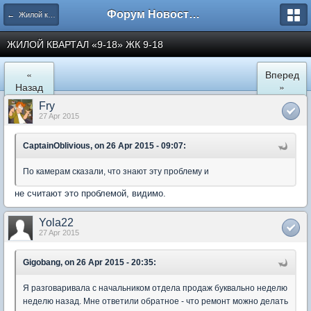
Форум Новостройки
← Жилой квартал "9-18" в Мытищах
ЖИЛОЙ КВАРТАЛ «9-18» ЖК 9-18
«
Вперед
Назад
»
Fry
27 Apr 2015
CaptainOblivious, on 26 Apr 2015 - 09:07:
По камерам сказали, что знают эту проблему и
не считают это проблемой, видимо.
Yola22
27 Apr 2015
Gigobang, on 26 Apr 2015 - 20:35:
Я разговаривала с начальником отдела продаж буквально неделю
неделю назад. Мне ответили обратное - что ремонт можно делать