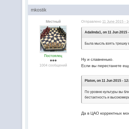
mkostik
Местный
Отправлено
11 June 2015 - 1
Adalinda1, on 11 Jun 2015 
Была мысль взять трешку в
Постоялец
Ну и славненько.
1004 сообщений
Если вы перестанете ещ
Platon, on 11 Jun 2015 - 12
По уровню культуры вы бли
бестактность и высокомер
Да в ЦАО корректных мос