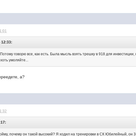
1:01
- 12:33:
. Потому говорю все, как есть. Была мысль взять трешку в 918 для инвестиции,
 хоть умоляйте...
ереедете, а?
1:32
:17:
пойму, почему он такой высокий? Я ходил на тренировки в СК Юбилейный, он 3