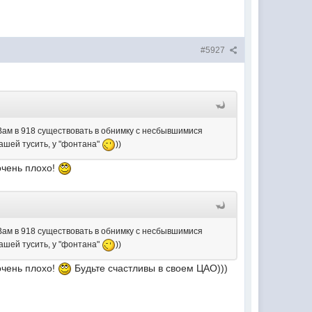
#5927
 Вам в 918 существовать в обнимку с несбывшимися
шей тусить, у "фонтана"
))
очень плохо!
 Вам в 918 существовать в обнимку с несбывшимися
шей тусить, у "фонтана"
))
очень плохо!
Будьте счастливы в своем ЦАО)))