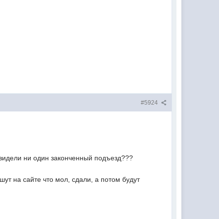
#5924
е видели ни один законченный подъезд???
шут на сайте что мол, сдали, а потом будут