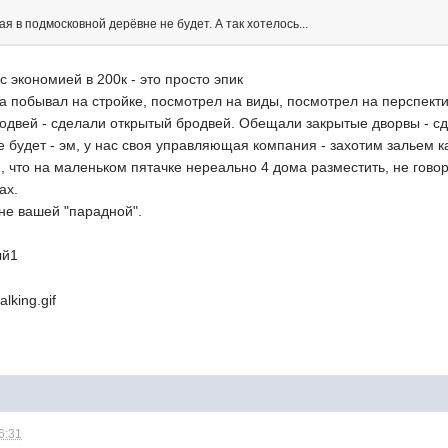
рая в подмосковной дерёвне не будет. А так хотелось...
с экономией в 200к - это просто эпик
ва побывал на стройке, посмотрел на виды, посмотрел на перспект
одвей - сделали открытый бродвей. Обещали закрытые дворвы - с
не будет - эм, у нас своя управляющая компания - захотим зальем 
 что на маленьком пятачке нереально 4 дома разместить, не говор
ах.
не вашей "парадной".
ый1
6:31