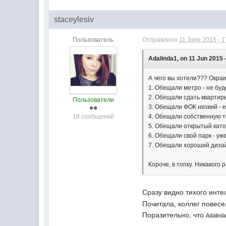
staceylesiv
Пользователь
Отправлено
11 June 2015 - 1
Adalinda1, on 11 Jun 2015 -
А чего вы хотели??? Окра
1. Обещали метро - не буд
2. Обещали сдать квартиры
Пользователи
3. Обещали ФОК низкий - 
18 сообщений
4. Обещали собственную т
5. Обещали открытый каток
6. Обещали свой парк - уж
7. Обещали хороший дизайн
Короче, в топку. Никакого 
Сразу видно тихого инт
Почитала, коллег повесе
Поразительно, что
Adalind