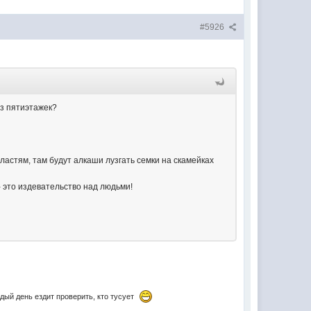
#5926
из пятиэтажек?
астям, там будут алкаши лузгать семки на скамейках
 - это издевательство над людьми!
дый день ездит проверить, кто тусует