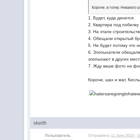
Короче, в топку. Никакого 
1. Будет, куда денется.
2. Квартира под побелку 
3. На этапе строительст
4. Обещали открытый бр
5. Не будет потому что 
6. Злопыхатели обещали,
злопыхают в других мест
7. Жду ваше фото на фо
Короче, шах и мат, Кисл
.
skeith
Пользователь
Отправлено
11 June 2015 - 1