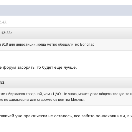
6:47
- 12:33:
 918 для инвестиции, когда метро обещали, но Бог спас
е форум засорять, то будет еще лучше.
:52:
же к бирюлево товарной, чем к ЦАО. Не знаю, может у вас общежитие где-то н
ие не характерны для старожилов центра Москвы.
квичей уже практически не осталось, все забито понаехавшими, в 