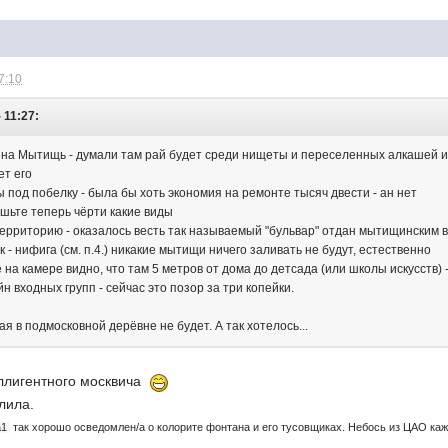
7:10
 11:27:
ина Мытищь - думали там рай будет среди нищеты и переселенных алкашей 
ет его
 под побелку - была бы хоть экономия на ремонте тысяч двести - ан нет
ешьте теперь чёрти какие виды
ерриторию - оказалось весть так называемый "бульвар" отдан мытищинским вл
 - нифига (см. п.4.) никакие мытищи ничего заливать не будут, естественно
е на камере видно, что там 5 метров от дома до детсада (или школы искусств)
 входных групп - сейчас это позор за три копейки.
рая в подмосковной дерёвне не будет. А так хотелось...
еллигентного москвича
лила.
a1
так хорошо осведомлен/а о колорите фонтана и его тусовщиках. Небось из ЦАО каж