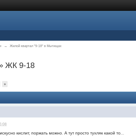
и
→
Жилой квартал "9-18" в Мытищах
 ЖК 9-18
»
6:08
искусно кислит, поржать можно. А тут просто тухляк какой то...