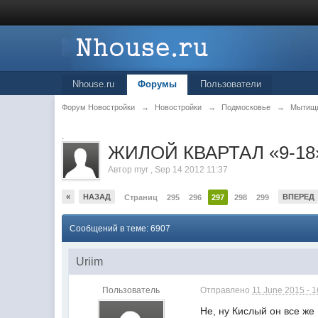
Nhouse.ru
Форумы
Пользователи
Форум Новостройки
→
Новостройки
→
Подмосковье
→
Мытищ
.
ЖИЛОЙ КВАРТАЛ «9-18»
Автор
myr
,
Sep 14 2012 11:37
«
НАЗАД
ВПЕРЕД
Страниц
295
296
297
298
299
Сообщений в теме: 6907
Uriim
Пользователь
Отправлено
11 June 2015 - 1
Не, ну Кислый он все же 