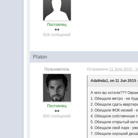
Постоялец
928 сообщений
Platon
Пользователь
Отправлено
11 June 2015 - 1
Adalinda1, on 11 Jun 2015 -
А чего вы хотели??? Окра
1. Обещали метро - не буд
2. Обещали сдать квартиры
Постоялец
3. Обещали ФОК низкий - 
660 сообщений
4. Обещали собственную т
5. Обещали открытый каток
6. Обещали свой парк - уж
7. Обещали хороший дизайн