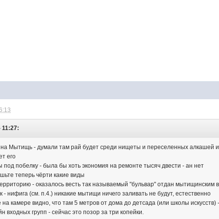
6:13
 11:27:
ина Мытищь - думали там рай будет среди нищеты и переселенных алкашей 
ет его
 под побелку - была бы хоть экономия на ремонте тысяч двести - ан нет
ешьте теперь чёрти какие виды
ерриторию - оказалось весть так называемый "бульвар" отдан мытищинским вл
 - нифига (см. п.4.) никакие мытищи ничего заливать не будут, естественно
е на камере видно, что там 5 метров от дома до детсада (или школы искусств)
 входных групп - сейчас это позор за три копейки.