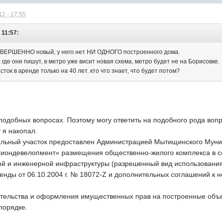
2 - 17:55
 11:57:
ОВЕРШЕННО новый, у него нет НИ ОДНОГО построенного дома.
, где они пишут, в метро уже висит новая схема, метро будет не на Борисовке.
сток в аренде только на 40 лет. кто что знает, что будет потом?
подобных вопросах. Поэтому могу ответить на подобного рода воп
 я накопал.
льный участок предоставлен Администрацией Мытищинского Муни
иондевелопмент» размещения общественно-жилого комплекса в с
й и инженерной инфраструктуры (разрешенный вид использования),
енды от 06.10.2004 г. № 18072-Z и дополнительных соглашений к н
ительства и оформления имущественных прав на построенные объ
порядке.