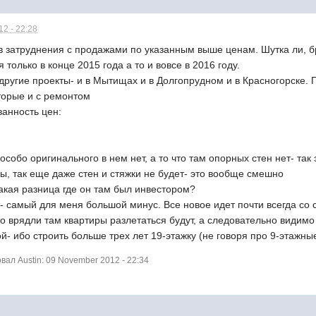
2 - 22:28
 затруднения с продажами по указанным выше ценам. Шутка ли, бр
только в конце 2015 года а то и вовсе в 2016 году.
 другие проекты- и в Мытищах и в Долгопрудном и в Красногорске.
торые и с ремонтом
анность цен:
 особо оригинального в нем нет, а то что там опорных стен нет- так
ны, так еще даже стен и стяжки не будет- это вообще смешно
акая разница где он там был инвестором?
- самый для меня большой минус. Все новое идет почти всегда со
что врядли там квартиры разлетаться будут, а следовательно видимо
ой- ибо строить больше трех лет 19-этажку (не говоря про 9-этажны
ал Austin: 09 November 2012 - 22:34