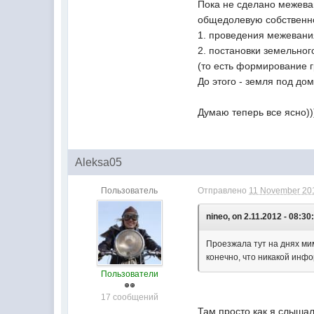
Пока не сделано межеван
общедолевую собственно
1. проведения межевани
2. постановки земельног
(то есть формирование г
До этого - земля под до
Думаю теперь все ясно))
Aleksa05
Пользователь
Отправлено
11 November 201
nineo, on 2.11.2012 - 08:30
Проезжала тут на днях мим
конечно, что никакой инфо
Пользователи
17 сообщений
Там просто как я слышала