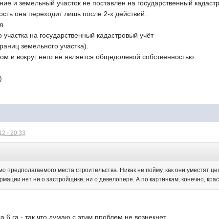
ие и земельный участок не поставлен на государственный кадастро
сть она переходит лишь после 2-x действий:
я
о участка на государственный кадастровый учёт
раниц земельного участка).
мом и вокруг него не является общедолевой собственностью.
)
2 - 20:33
:
о предполагаемого места строительства. Никак не пойму, как они уместят ц
рмации нет ни о застройщике, ни о девелопере. А по картинкам, конечно, крас
 6 га - так что думаю с этим проблем не вознекнет.