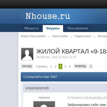
Nhouse.ru
Форумы
Пользователи
Форум Новостройки
→
Новостройки
→
Подмосковье
→
Мытищ
.
ЖИЛОЙ КВАРТАЛ «9-18»
Автор
myr
,
Sep 14 2012 11:37
НАЗАД
ВПЕРЕД
»
Страниц
1
2
3
4
5
Сообщений в теме: 6907
onpeoplemob
Новичок
Отправлено
09 November 201
Забронировал себе таки 