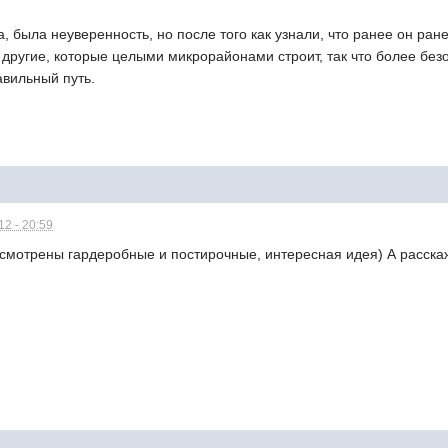
а, была неуверенность, но после того как узнали, что ранее он ран
другие, которые целыми микрорайонами строит, так что более безоп
авильный путь.
2 - 20:59
усмотрены гардеробные и постирочные, интересная идея) А расскаж