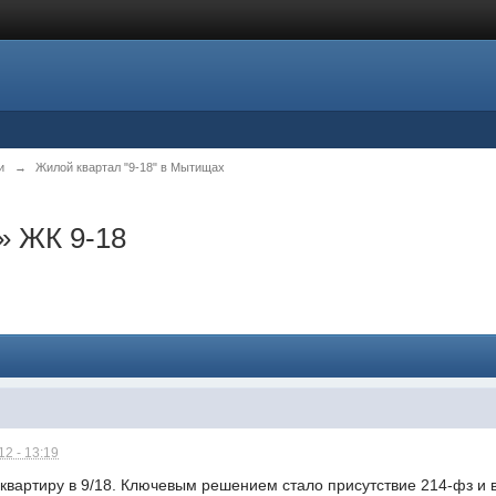
и
→
Жилой квартал "9-18" в Мытищах
 ЖК 9-18
2 - 13:19
квартиру в 9/18. Ключевым решением стало присутствие 214-фз и 