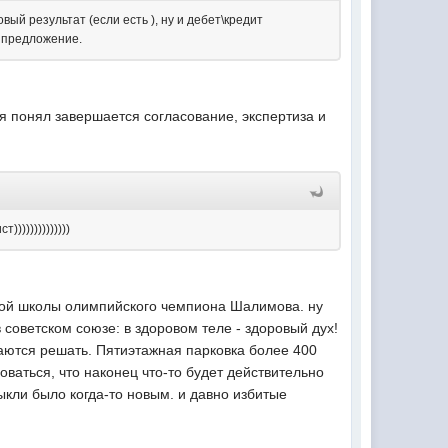
ый результат (если есть ), ну и дебет\кредит
е предложение.
 я понял завершается согласование, экспертиза и
))))))))))))
рвой школы олимпийского чемпиона Шалимова. ну
 советском союзе: в здоровом теле - здоровый дух!
бираются решать. Пятиэтажная парковка более 400
доваться, что наконец что-то будет действительно
ыкли было когда-то новым. и давно избитые