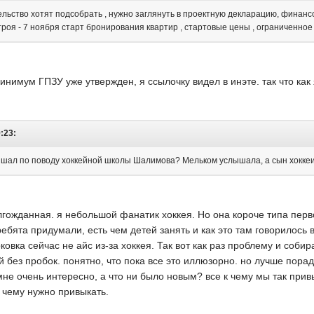
льство хотят подсобрать , нужно заглянуть в проектную декларацию, финансов
троя - 7 ноября старт бронирования квартир , стартовые цены , ограниченно
минимум ГПЗУ уже утвержден, я ссылочку видел в инэте. так что как
9:23:
шал по поводу хоккейной школы Шалимова? Мельком услышала, а сын хоккеист))
долгожданная. я небольшой фанатик хоккея. Но она короче типа пе
ебята придумали, есть чем детей занять и как это там говорилось в
рковка сейчас не айс из-за хоккея. Так вот как раз проблему и со
й без пробок. понятно, что пока все это иллюзорно. но лучше пора
мне очень интересно, а что ни было новым? все к чему мы так прив
к чему нужно привыкать.