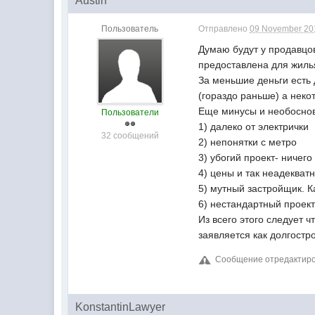
Austin
Пользователь
Отправлено
09 November 201
Думаю будут у продавцов
предоставлена для жилья 
За меньшие деньги есть
(гораздо раньше) а неко
Еще минусы и необоснов
Пользователи
1) далеко от электрички
32 сообщений
2) непонятки с метро
3) убогий проект- ничего
4) цены и так неадекват
5) мутный застройщик. К
6) нестандартный проект
Из всего этого следует 
заявляется как долгостр
Сообщение отредактиров
KonstantinLawyer