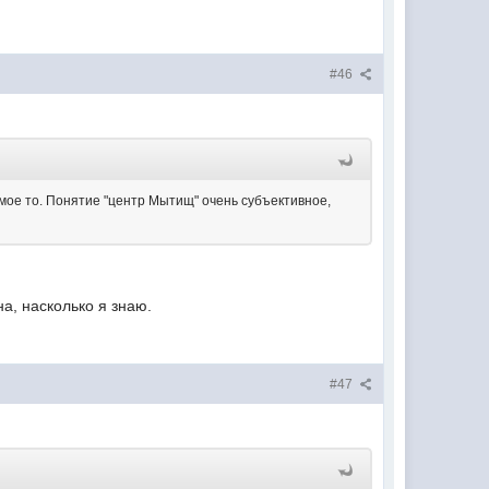
#46
амое то. Понятие "центр Мытищ" очень субъективное,
на, насколько я знаю.
#47