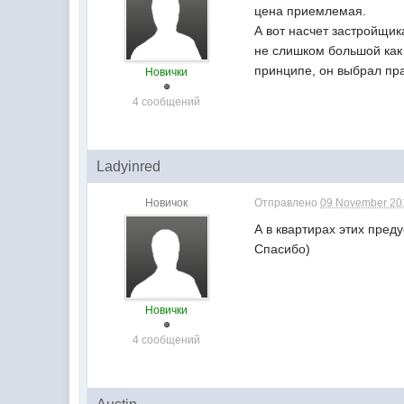
цена приемлемая.
А вот насчет застройщик
не слишком большой как 
принципе, он выбрал пр
Новички
4 сообщений
Ladyinred
Новичок
Отправлено
09 November 201
А в квартирах этих пред
Спасибо)
Новички
4 сообщений