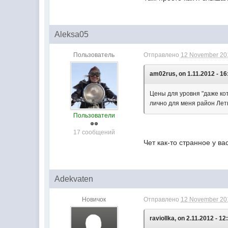
Aleksa05
Пользователь
Отправлено
12 November 201
am02rus, on 1.11.2012 - 16
Цены для уровня "даже кот
лично для меня район Летн
Пользователи
17 сообщений
Чет как-то странное у в
Adekvaten
Новичок
Отправлено
12 November 201
raviollka, on 2.11.2012 - 12