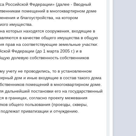
кса Российской Федерации» (далее - Вводный
бственникам помещений в многоквартирном доме
енения и благоустройства, на котором
мого имущества.
 на которых находятся сооружения, входящие в
тавляются в качестве общего имущества в общую
ия прав на соответствующие земельные участки:
кой Федерации (до 1 марта 2005 г.) и в
общую долевую собственность собственников
му учету не проводились, то в установленном
ирный дом и иные входящие в состав такого дома
обственников помещений в многоквартирном доме.
ля дальнейшей постановки его на государственный
ся в границах, согласно проекту межевания
ков общего пользования (проезды, скверы,
е подлежат приватизации и отчуждению.