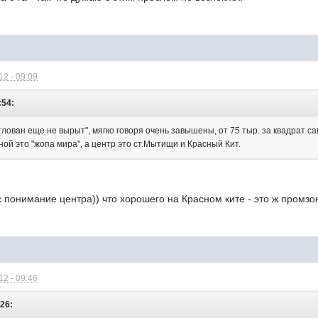
2 - 09:09
:54:
лован еще не вырыт", мягко говоря очень завышены, от 75 тыр. за квадрат с
ой это "жопа мира", а центр это ст.Мытищи и Красный Кит.
ас понимание центра)) что хорошего на Красном ките - это ж промзо
2 - 09:46
:26: