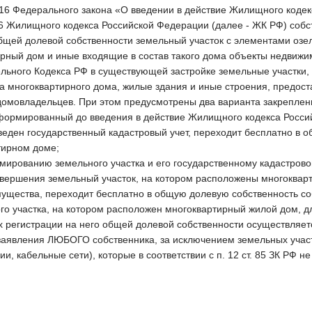
и 16 Федерального закона «О введении в действие Жилищного коде
и 36 Жилищного кодекса Российской Федерации (далее - ЖК РФ) со
бщей долевой собственности земельный участок с элементами озел
рный дом и иные входящие в состав такого дома объекты недвижи
мельного Кодекса РФ в существующей застройке земельные участки,
а многоквартирного дома, жилые здания и иные строения, предос
домовладельцев. При этом предусмотрены два варианта закреплен
формированный до введения в действие Жилищного кодекса Российс
веден государственный кадастровый учет, переходит бесплатно в 
тирном доме;
мированию земельного участка и его государственному кадастрово
овершения земельный участок, на котором расположены многокварт
ущества, переходит бесплатно в общую долевую собственность с
о участка, на котором расположен многоквартирный жилой дом, д
х регистрации на него общей долевой собственности осуществляет
 заявления ЛЮБОГО собственника, за исключением земельных участ
, кабельные сети), которые в соответствии с п. 12 ст. 85 ЗК РФ н