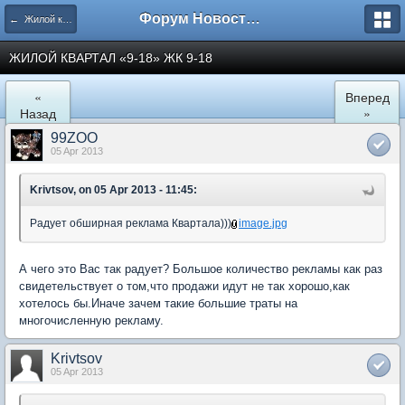
Форум Новостройки
← Жилой квартал "9-18" в Мытищах
ЖИЛОЙ КВАРТАЛ «9-18» ЖК 9-18
«
Вперед
Назад
»
99ZOO
05 Apr 2013
Krivtsov, on 05 Apr 2013 - 11:45:
Радует обширная реклама Квартала)))
image.jpg
А чего это Вас так радует? Большое количество рекламы как раз
свидетельствует о том,что продажи идут не так хорошо,как
хотелось бы.Иначе зачем такие большие траты на
многочисленную рекламу.
Krivtsov
05 Apr 2013