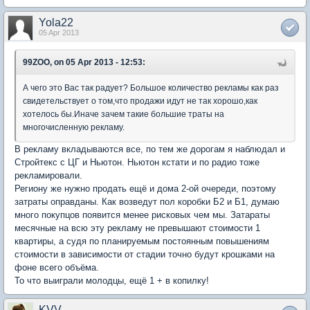
Yola22
05 Apr 2013
99ZOO, on 05 Apr 2013 - 12:53:
А чего это Вас так радует? Большое количество рекламы как раз
свидетельствует о том,что продажи идут не так хорошо,как
хотелось бы.Иначе зачем такие большие траты на
многочисленную рекламу.
В рекламу вкладываются все, по тем же дорогам я наблюдал и
Стройтекс с ЦГ и Ньютон. Ньютон кстати и по радио тоже
рекламировали.
Региону же нужно продать ещё и дома 2-ой очереди, поэтому
затраты оправданы. Как возведут пол коробки Б2 и Б1, думаю
много покупцов появится менее рисковых чем мы. Затараты
месячные на всю эту рекламу не превышают стоимости 1
квартиры, а судя по планируемым постоянным повышениям
стоимости в зависимости от стадии точно будут крошками на
фоне всего объёма.
То что выиграли молодцы, ещё 1 + в копилку!
KVV