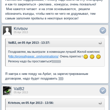
и как-то закрепиться - реклама , конкурсы, очень похвально!
Мне кажется читают и на этом основываются, решили
обозначить въезды, чтобы никто ни чего не додумывал, тем
самым заполняя пробелы в некоторых вопросах!
Krivtsov
05 Apr 2013
ValB2, on 05 Apr 2013 - 13:37:
Поздравляю, мы выиграли в номинации лучший Жилой комплекс
!
http://prorealtyawar...om/nominations/
Очень приятно !
Региону надо бы проставиться!)))))))))
Я завтра к ним поеду на Арбат, за зарегистрированным
договором, надо будет поздравить )))))
ValB2
05 Apr 2013
Krivtsov, on 05 Apr 2013 - 13:56: