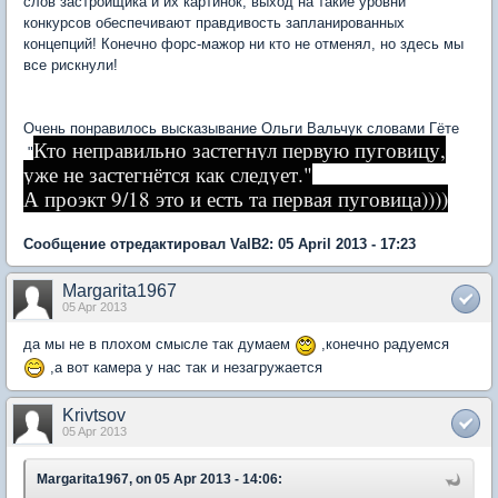
слов застройщика и их картинок, выход на такие уровни
конкурсов обеспечивают правдивость запланированных
концепций! Конечно форс-мажор ни кто не отменял, но здесь мы
все рискнули!
Очень понравилось высказывание Ольги Вальчук словами Гёте
Кто неправильно застегнул первую пуговицу,
"
уже не застегнётся как следует."
А проэкт 9/18 это и есть та первая пуговица))))
Сообщение отредактировал ValB2: 05 April 2013 - 17:23
Margarita1967
05 Apr 2013
да мы не в плохом смысле так думаем
,конечно радуемся
,а вот камера у нас так и незагружается
Krivtsov
05 Apr 2013
Margarita1967, on 05 Apr 2013 - 14:06: