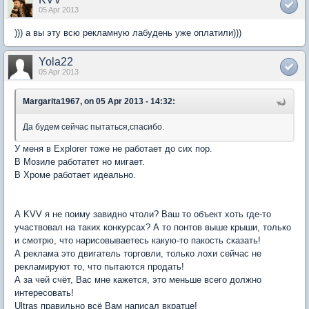
05 Apr 2013
))) а вы эту всю рекламную лабудень уже оплатили)))
Yola22
05 Apr 2013
Margarita1967, on 05 Apr 2013 - 14:32:
Да будем сейчас пытаться,спасибо.
У меня в Explorer тоже не работает до сих пор.
В Мозиле работатет но мигает.
В Хроме работает идеально.
А KVV я не поиму завидно чтоли? Ваш то объект хоть где-то
участвовал на таких конкурсах? А то понтов выше крыши, только
и смотрю, что нарисовываетесь какую-то пакость сказать!
А реклама это двигатель торговли, только лохи сейчас не
рекламируют то, что пытаются продать!
А за чей счёт, Вас мне кажется, это меньше всего должно
интересовать!
Ultras правильно всё Вам написал вкратце!