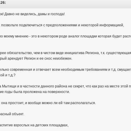
:26:
к! Давно не виделись, дамы и господа!
а, позвольте подключиться с предположениями и некоторой информацией,
о моему мнению - это в некотором роде аналог площадки которая будет распо
орее обязательство, чем в чистом виде инициатива Региона, т.к. существующ
орый арендует Регион и ее снос неизбежен.
льно современная и отвечает всем необходимым требованиям и т.д. смущает т
й и т.д.?
 Мытищи и в частности данного района не секрет, что как раз на месте этой
гие годы была проложена на поверхности.
о она простоит, и вообще можно ли ей там располагаться.
расный объект.
распитие взрослых на детских площадках,