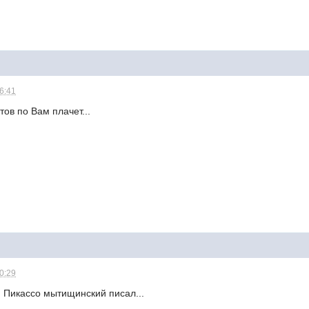
16:41
атов по Вам плачет...
20:29
м Пикассо мытищинский писал...