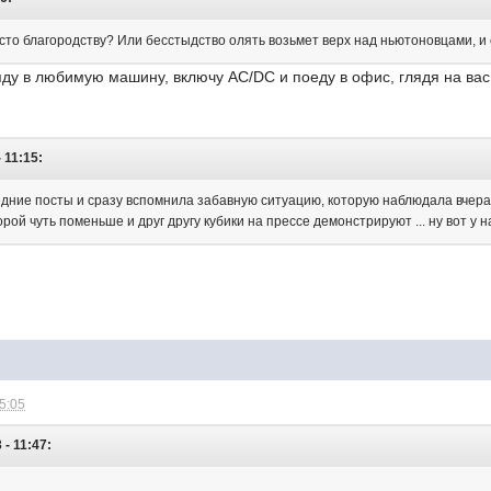
есто благородству? Или бесстыдство олять возьмет верх над ньютоновцами, и
яду в любимую машину, включу AC/DC и поеду в офис, глядя на вас,
 11:15:
едние посты и сразу вспомнила забавную ситуацию, которую наблюдала вчера 
орой чуть поменьше и друг другу кубики на прессе демонстрируют ... ну вот у 
15:05
 - 11:47: