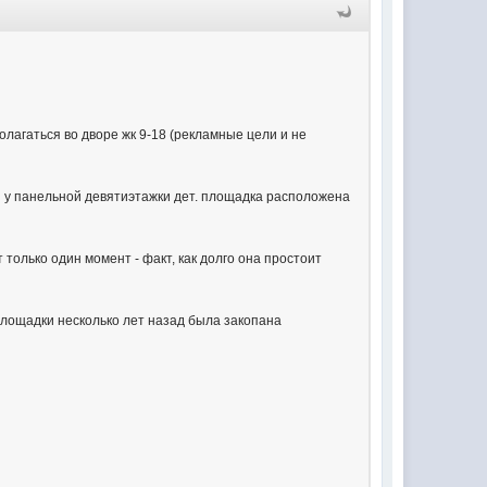
лагаться во дворе жк 9-18 (рекламные цели и не
ая у панельной девятиэтажки дет. площадка расположена
олько один момент - факт, как долго она простоит
 площадки несколько лет назад была закопана