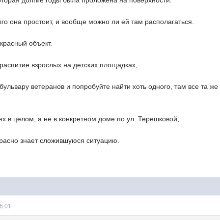
оторая долгие годы была проложена на поверхности.
лго она простоит, и вообще можно ли ей там располагаться.
екрасный объект.
о распитие взрослых на детских площадках,
 бульвару ветеранов и попробуйте найти хоть одного, там все та же
х в целом, а не в конкретном доме по ул. Терешковой,
екрасно знает сложившуюся ситуацию.
16:01