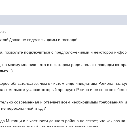
15:26
ток! Давно не виделись, дамы и господа!
ьба, позвольте подключиться с предположениями и некоторой инфо
 по моему мнению - это в некотором роде аналог площадки котора
ько...)
скорее обязательство, чем в чистом виде инициатива Региона, т.к. 
а земельном участке который арендует Регион и ее снос неизбеже
ельно современная и отвечает всем необходимым требованиям и т.
 не перекопанной и т.д.?
да Мытищи и в частности данного района не секрет, что как раз на