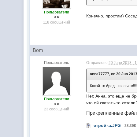
Пользователи
Конечно, простим) Сосе
118 сообщений
Bom
Пользователь
Отправлено
20 June 2013 - 
anna77777, on 20 Jun 2013
Какой-то бред....ни о чем!!!!!
Нет, Анна, это еще не бр
Пользователи
что ей сказать-то хотел
23 сообщений
Прикрепленные фай
стройка.JPG
28.39К