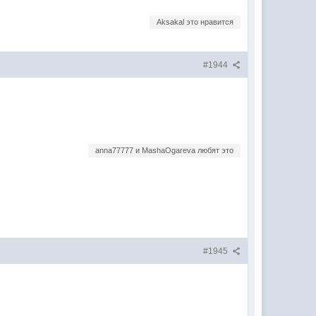
Aksakal это нравится
#1944
anna77777 и MashaOgareva любят это
#1945