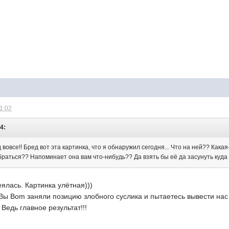
21:02
4:
 вовсе!! Бред вот эта картинка, что я обнаружил сегодня... Что на ней?? Какая
раться?? Напоминает она вам что-нибудь?? Да взять бы её да засунуть куда
еялась. Картинка улётная)))
 Вы Bom заняли позицию злобного суслика и пытаетесь вывести нас 
Ведь главное результат!!!