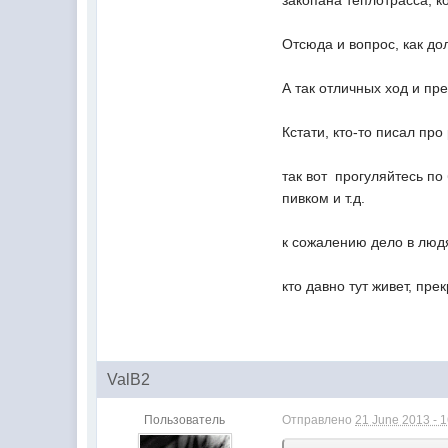
закопана теплотрасса, к
Отсюда и вопрос, как до
А так отличных ход и пр
Кстати, кто-то писал пр
так вот прогуляйтесь по
пивком и т.д.
к сожалению дело в людя
кто давно тут живет, пр
ValB2
Пользователь
Отправлено
21 June 2013 - 