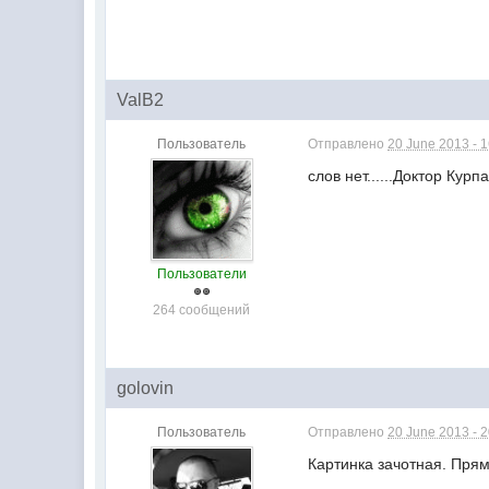
ValB2
Пользователь
Отправлено
20 June 2013 - 
слов нет......Доктор Курп
Пользователи
264 сообщений
golovin
Пользователь
Отправлено
20 June 2013 - 
Картинка зачотная. Пря