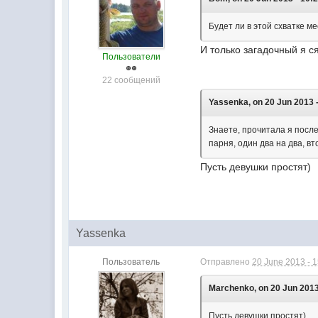
Будет ли в этой схватке м
И только загадочный я с
Пользователи
22 сообщений
Yassenka, on 20 Jun 2013 -
Знаете, прочитала я посл
парня, один два на два, вт
Пусть девушки простят)
Yassenka
Пользователь
Отправлено
20 June 2013 - 
Marchenko, on 20 Jun 2013
Пусть девушки простят)