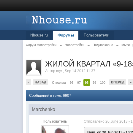
Nhouse.ru
Форумы
Пользователи
Форум Новостройки
→
Новостройки
→
Подмосковье
→
Мытищ
.
ЖИЛОЙ КВАРТАЛ «9-18»
Автор
myr
,
Sep 14 2012 11:37
«
НАЗАД
ВПЕРЕД
»
Страниц
96
97
98
99
100
Сообщений в теме: 6907
Marchenko
Пользователь
Отправлено
20 June 2013 - 
Bom, on 20 Jun 2013 - 10:2