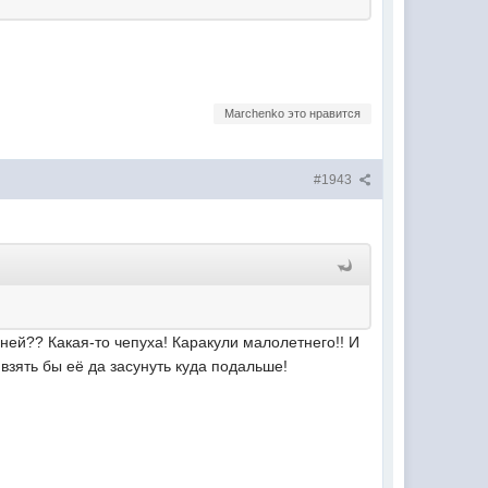
Marchenko это нравится
#1943
а ней?? Какая-то чепуха! Каракули малолетнего!! И
взять бы её да засунуть куда подальше!