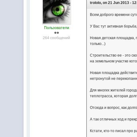
trololo, on 21 Jun 2013 - 12
Всем доброго времени суто
У Вас тут активная борьб
Пользователи
264 сообщений
Новая детская площадка, п
только...)
Строительство ее - это ск
на земельном участке кот
Новая площадка действите
нетронутой не перекопанно
Для многих жителей города
теплотрасса, которая дол
Отсюда и вопрос, как долг
А так отличных ход и прек
Кстати, кто-то писал про 