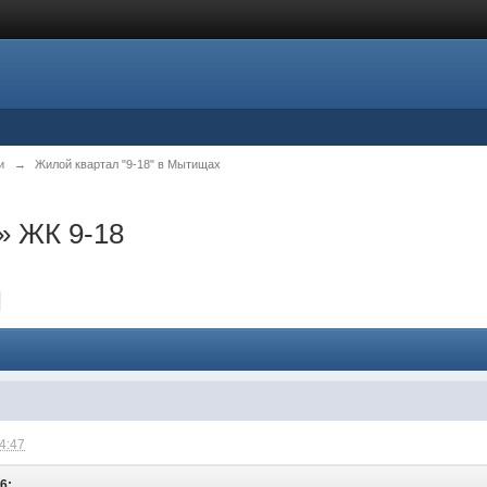
и
→
Жилой квартал "9-18" в Мытищах
 ЖК 9-18
14:47
6: