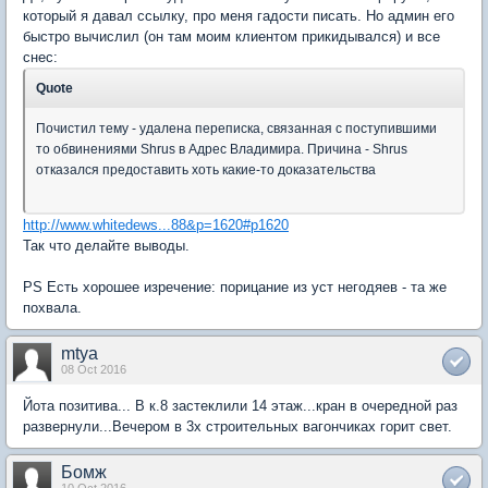
который я давал ссылку, про меня гадости писать. Но админ его
быстро вычислил (он там моим клиентом прикидывался) и все
снес:
Quote
Почистил тему - удалена переписка, связанная с поступившими
то обвинениями Shrus в Адрес Владимира. Причина - Shrus
отказался предоставить хоть какие-то доказательства
http://www.whitedews...88&p=1620#p1620
Так что делайте выводы.
PS Есть хорошее изречение: порицание из уст негодяев - та же
похвала.
mtya
08 Oct 2016
Йота позитива... В к.8 застеклили 14 этаж...кран в очередной раз
развернули...Вечером в 3х строительных вагончиках горит свет.
Бомж