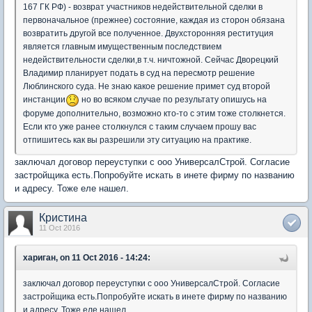
167 ГК РФ) - возврат участников недействительной сделки в
первоначальное (прежнее) состояние, каждая из сторон обязана
возвратить другой все полученное. Двухсторонняя реституция
является главным имущественным последствием
недействительности сделки,в т.ч. ничтожной. Сейчас Дворецкий
Владимир планирует подать в суд на пересмотр решение
Люблинского суда. Не знаю какое решение примет суд второй
инстанции
но во всяком случае по результату опишусь на
форуме дополнительно, возможно кто-то с этим тоже столкнется.
Если кто уже ранее столкнулся с таким случаем прошу вас
отпишитесь как вы разрешили эту ситуацию на практике.
заключал договор переуступки с ооо УниверсалСтрой. Согласие
застройщика есть.Попробуйте искать в инете фирму по названию
и адресу. Тоже еле нашел.
Кристина
11 Oct 2016
хариган, on 11 Oct 2016 - 14:24:
заключал договор переуступки с ооо УниверсалСтрой. Согласие
застройщика есть.Попробуйте искать в инете фирму по названию
и адресу. Тоже еле нашел.