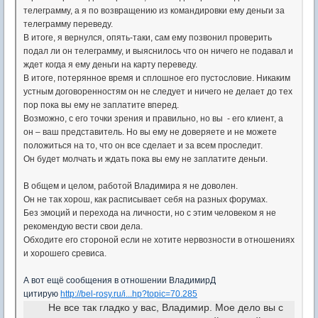
телеграмму, а я по возвращению из командировки ему деньги за
телеграмму переведу.
В итоге, я вернулся, опять-таки, сам ему позвонил проверить
подал ли он телеграмму, и выяснилось что он ничего не подавал и
ждет когда я ему деньги на карту переведу.
В итоге, потерянное время и сплошное его пустословие. Никаким
устным договоренностям он не следует и ничего не делает до тех
пор пока вы ему не заплатите вперед.
Возможно, с его точки зрения и правильно, но вы - его клиент, а
он – ваш представитель. Но вы ему не доверяете и не можете
положиться на то, что он все сделает и за всем проследит.
Он будет молчать и ждать пока вы ему не заплатите деньги.
В общем и целом, работой Владимира я не доволен.
Он не так хорош, как расписывает себя на разных форумах.
Без эмоций и перехода на личности, но с этим человеком я не
рекомендую вести свои дела.
Обходите его стороной если не хотите нервозности в отношениях
и хорошего сревиса.
А вот ещё сообщения в отношении ВладимирД
цитирую
http://bel-rosy.ru/i...hp?topic=70.285
Не все так гладко у вас, Владимир. Мое дело вы с