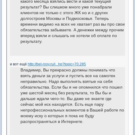
какого месяца взялись вести и какой текущий
результат? Вы слишком много уже понабрали
клиентов не только с этого ЖК но и с других
долгостроев Москвы и Подмосковья. Теперь
времени видимо на всех не хватает раз вы про свои
обязательства забываете. А денежки между прочим
вперед взяли и слышать не хотели об оплате по
результату.
и вот ещё
http://bel-rosy.ru/i...hp?topic=70.285
Владимир, Вы прекрасно должны понимать что
взять деньги за услуги и пустить все на самотек
неправильно. Надо выполнять взятые на себя
обязательства. Если бы я не опомнился что пошел
уже шестой месяц без результата, то Вы бы и
дальше ждали чего-то. Вы даже не знаете где
сейчас мой иск находится. Есть еще пару
непрофессиональных моментов в Вашей работе по
моему иску о которых я пока не буду
распространяться в Интернете.