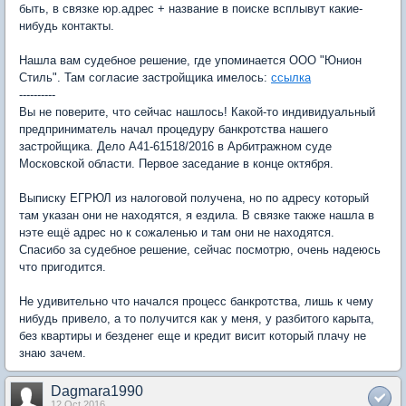
быть, в связке юр.адрес + название в поиске всплывут какие-
нибудь контакты.
Нашла вам судебное решение, где упоминается ООО "Юнион
Стиль". Там согласие застройщика имелось:
ссылка
----------
Вы не поверите, что сейчас нашлось! Какой-то индивидуальный
предприниматель начал процедуру банкротства нашего
застройщика. Дело А41-61518/2016 в Арбитражном суде
Московской области. Первое заседание в конце октября.
Выписку ЕГРЮЛ из налоговой получена, но по адресу который
там указан они не находятся, я ездила. В связке также нашла в
нэте ещё адрес но к сожаленью и там они не находятся.
Спасибо за судебное решение, сейчас посмотрю, очень надеюсь
что пригодится.
Не удивительно что начался процесс банкротства, лишь к чему
нибудь привело, а то получится как у меня, у разбитого карыта,
без квартиры и безденег еще и кредит висит который плачу не
знаю зачем.
Dagmara1990
12 Oct 2016