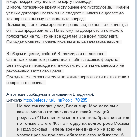
и ждет когда я ему деньги на карту переведу.
В итоге, потерянное время и сплошное его пустословие. Никаким
устным договоренностям он не следует и ничего не делает до
тех пор пока вы ему не заплатите вперед.
Возможно, с его точки зрения и правильно, но вы - его клиент, а
он – ваш представитель. Но вы ему не доверяете и не можете
положиться на то, что он все сделает и за всем проследит.
Он будет молчать и ждать пока вы ему не заплатите деньги.
В общем и целом, работой Владимира я не доволен.
Он не так хорош, как расписывает себя на разных форумах.
Без эмоций и перехода на личности, но с этим человеком я не
рекомендую вести свои дела.
Обходите его стороной если не хотите нервозности в отношениях
и хорошего сревиса.
А вот ещё сообщения в отношении ВладимирД
цитирую
http://bel-rosy.ru/i...hp?topic=70.285
Не все так гладко у вас, Владимир. Мое дело вы с
какого месяца взялись вести и какой текущий
результат? Вы слишком много уже понабрали клиентов
не только с этого ЖК но и с других долгостроев Москвы
и Подмосковья. Теперь времени видимо на всех не
хватает раз вы про свои обязательства забываете. А