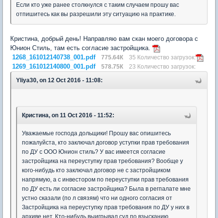
Если кто уже ранее столкнулся с таким случаем прошу вас
отпишитесь как вы разрешили эту ситуацию на практике.
Кристина, добрый день! Направляю вам скан моего договора с
Юнион Стиль, там есть согласие застройщика.
1268_161012140738_001.pdf
775.64К
35 Количество загрузок:
1269_161012140800_001.pdf
578.75К
23 Количество загрузок:
Yliya30, on 12 Oct 2016 - 11:08:
Кристина, on 11 Oct 2016 - 11:52:
Уважаемые господа дольщики! Прошу вас опишитесь
пожалуйста, кто заключал договор уступки прав требования
по ДУ с ООО Юнион стиль? У вас имеется согласие
застройщика на переуступку прав требования? Вообще у
кого-нибудь кто заключал договор не с застройщиком
напрямую, а с инвестором по переуступки прав требования
по ДУ есть ли согласие застройщика? Была в регпалате мне
устно сказали (по л связям) что ни одного согласия от
Застройщика на переуступку прав требования по ДУ у них в
архиве нет. Кто-нибудь выигрывал суд по взысканию