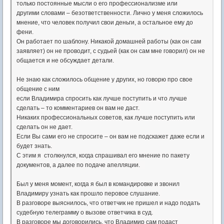
только постоянные мысли о его профессионализме или
другими словами – безответственности. Лично у меня сложилось
мнение, что человек получил свои деньги, а остальное ему до
фени.
Он работает по шаблону. Никакой домашней работы (как он сам
заявляет) он не проводит, с судьей (как он сам мне говорил) он не
общается и не обсуждает детали.
Не знаю как сложилось общение у других, но говорю про свое
общение с ним
если Владимира спросить как лучше поступить и что лучше
сделать – то комментариев он вам не даст.
Никаких профессиональных советов, как лучше поступить или
сделать он не дает.
Если Вы сами его не спросите – он вам не подскажет даже если и
будет знать.
С этим я столкнулся, когда спрашивал его мнение по пакету
документов, а далее по подаче апелляции.
Был у меня момент, когда я был в командировке и звонил
Владимиру узнать как прошло перовое слушание.
В разговоре выяснилось, что ответчик не пришел и надо подать
судебную телеграмму о вызове ответчика в суд.
В разговоре мы договорились, что Владимир сам подаст