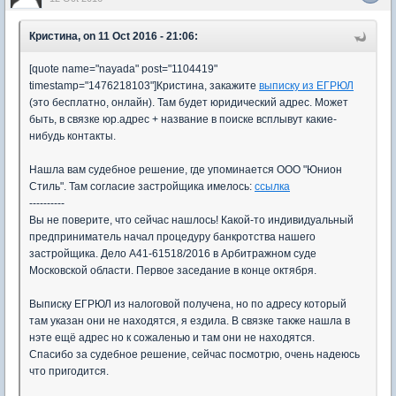
Кристина, on 11 Oct 2016 - 21:06:
[quote name="nayada" post="1104419"
timestamp="1476218103"]Кристина, закажите
выписку из ЕГРЮЛ
(это бесплатно, онлайн). Там будет юридический адрес. Может
быть, в связке юр.адрес + название в поиске всплывут какие-
нибудь контакты.
Нашла вам судебное решение, где упоминается ООО "Юнион
Стиль". Там согласие застройщика имелось:
ссылка
----------
Вы не поверите, что сейчас нашлось! Какой-то индивидуальный
предприниматель начал процедуру банкротства нашего
застройщика. Дело А41-61518/2016 в Арбитражном суде
Московской области. Первое заседание в конце октября.
Выписку ЕГРЮЛ из налоговой получена, но по адресу который
там указан они не находятся, я ездила. В связке также нашла в
нэте ещё адрес но к сожаленью и там они не находятся.
Спасибо за судебное решение, сейчас посмотрю, очень надеюсь
что пригодится.