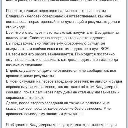
Поверьте, никаких переходов на личность, только факты:
Владимир - человек совершенно безответственный, как мне
показалось - нерасторопный и не думающий о результате дела и
его исходе.
Все, что его волнует – это только как получить от Вас деньги за
подачу иска. Собственно говоря, он только это и делает.
Вы предварительно платите ему оговоренную сумму, он
скидывает вам шаблон иска и потом подает ее в суд. ВСЕ!
На этом вся его работа заканчивается. Приходится постоянно
ему названивать и спрашивать как дела, подал ли он иск, когда
назначено слушание.
В день слушания он даже не отзвонился и не сообщил как все
прошло и какие результаты.
В моей ситуации на первое заседание ответчик не явился и судья
перенес слушание на месяц, так вот даже об этом Владимир не
сообщил, пока я сам через пару дней не стал ему названивать и
спрашивать что и как.
Далее, после второго заседания он также не позвонил и не
сказал как все прошло, какое решение было вынесено. Мне
пришлось самому ему звонить и уточнять.
Я общался с Владимиром месяца три, может, четыре месяца и