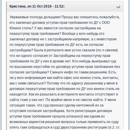
Кристина, on 11 Oct 2016 - 11:52:
Уважаемые господа дольщики! Прошу вас опишитесь пожалуйста,
кто заключал договор уступки прав требования по ДУ с ООО
Юнион стиль? У вас имеется согласие застройщика на
переуступку прав требования? Вообще у кого-нибудь кто
заключал договор не с застройщиком напрямую, а с инвестором
по переуступки прав требования по ДУ есть ли согласие
застройщика? Была в регпалате мне устно сказали (по л связям)
что ни одного согласия от Застройщика на переуступку прав
требования по ДУ у них в архиве нет. Кто-нибудь выигрывал суд
по взысканию неустойке по договору уступки прав требования без
согласия застройщика? Скиньте инфо по таким решениям. Есть
ли у кого информация как найти офис ооо юнион стиль, контакты,
как с ними связаться? Потому что по адресу указанному у меня в
договоре переуступки прав требования по ДУ ооо юнион стиль не
находится. Как их разыскать в интернете контакты отсутствуют и
сайта тоже у них нет. По крайне мене я не смогла найти. У меня
ситуация такая, что суд признал сделку ничтожной из за
отсутсвия согласия застройщика. Хотя регистрация договора
уступки прав требования прошла успешно)) как одним из
возможных варинтов решения вопроса только применять по суду
опять таки (обращаться в суд) двухстороннюю реституцию (п.2. ст.