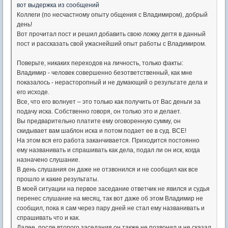
вот выдержка из сообщений
Коллеги (по несчастному опыту общения с Владимиром), добрый
день!
Вот прочитал пост и решил добавить свою ложку дегтя в данный
пост и рассказать свой ужаснейший опыт работы с Владимиром.
Поверьте, никаких переходов на личность, только факты:
Владимир - человек совершенно безответственный, как мне
показалось - нерасторопный и не думающий о результате дела и
его исходе.
Все, что его волнует – это только как получить от Вас деньги за
подачу иска. Собственно говоря, он только это и делает.
Вы предварительно платите ему оговоренную сумму, он
скидывает вам шаблон иска и потом подает ее в суд. ВСЕ!
На этом вся его работа заканчивается. Приходится постоянно
ему названивать и спрашивать как дела, подал ли он иск, когда
назначено слушание.
В день слушания он даже не отзвонился и не сообщил как все
прошло и какие результаты.
В моей ситуации на первое заседание ответчик не явился и судья
перенес слушание на месяц, так вот даже об этом Владимир не
сообщил, пока я сам через пару дней не стал ему названивать и
спрашивать что и как.
Далее, после второго заседания он также не позвонил и не сказал