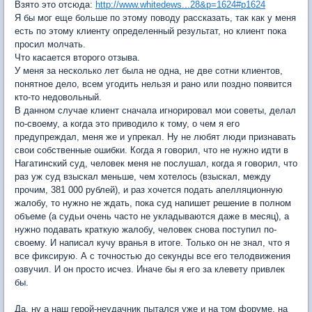
Взято это отсюда:
http://www.whitedews...28&p=1624#p1624
Я бы мог еще больше по этому поводу рассказать, так как у меня
есть по этому клиенту определенный результат, но клиент пока
просил молчать.
Что касается второго отзыва.
У меня за несколько лет была не одна, не две сотни клиентов,
понятное дело, всем угодить нельзя и рано или поздно появится
кто-то недовольный.
В данном случае клиент сначала игнорировал мои советы, делал
по-своему, а когда это приводило к тому, о чем я его
предупреждал, меня же и упрекал. Ну не любят люди признавать
свои собственные ошибки. Когда я говорил, что не нужно идти в
Нагатинский суд, человек меня не послушал, когда я говорил, что
раз уж суд взыскал меньше, чем хотелось (взыскал, между
прочим, 381 000 рублей), и раз хочется подать апелляционную
жалобу, то нужно не ждать, пока суд напишет решение в полном
объеме (а судьи очень часто не укладываются даже в месяц), а
нужно подавать краткую жалобу, человек снова поступил по-
своему. И написал кучу вранья в итоге. Только он не знал, что я
все фиксирую. А с точностью до секунды все его телодвижения
озвучил. И он просто исчез. Иначе бы я его за клевету привлек
бы.
Да, ну а наш герой-неудачник пытался уже и на том форуме, на