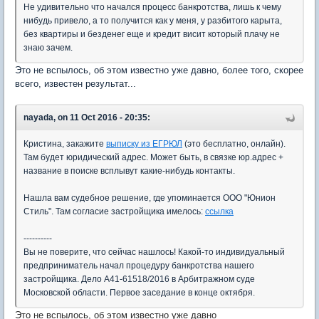
Не удивительно что начался процесс банкротства, лишь к чему
нибудь привело, а то получится как у меня, у разбитого карыта,
без квартиры и безденег еще и кредит висит который плачу не
знаю зачем.
Это не вспылось, об этом известно уже давно, более того, скорее
всего, известен результат...
nayada, on 11 Oct 2016 - 20:35:
Кристина, закажите
выписку из ЕГРЮЛ
(это бесплатно, онлайн).
Там будет юридический адрес. Может быть, в связке юр.адрес +
название в поиске всплывут какие-нибудь контакты.
Нашла вам судебное решение, где упоминается ООО "Юнион
Стиль". Там согласие застройщика имелось:
ссылка
----------
Вы не поверите, что сейчас нашлось! Какой-то индивидуальный
предприниматель начал процедуру банкротства нашего
застройщика. Дело А41-61518/2016 в Арбитражном суде
Московской области. Первое заседание в конце октября.
Это не вспылось, об этом известно уже давно