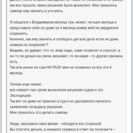
как все прошло, какое решение было вынесено. Мне пришлось
самому ему звонить и уточнять.
Я общался с Владимиром месяца три, может, четыре месяца и
представьте себе он даже за 4 месяца номер мой не умудрился
сохранить.
Конечно, как ему звонить и сообщать детали дела если он даже
номера не сохраняет?
Видимо, он думает, что те, кому надо, сами позвонят и спросят, а
он то ли деньги на связи экономит, то ли какая –то другая причина
есть.
Так или иначе он сам НИ РАЗУ мне не позвонил за все эти 4
месяца.
Теперь еще нюанс:
все говорят про сроки вынесения решения судом и эту
Экспедицию.
Так вот он даже не приехал в суд и не удосужился написать
заявление на выдачу решения.
Мне пришлось это делать самому.
Люди, экономьте свое время – обходите его стороной.
Вы платите деньги, а никакого сервиса в ответ не получаете –