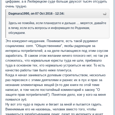
цифрами, а в Люберецком суде больше двухсот тысяч отсудить
очень трудно.
Dagmara1990, on 07 Oct 2016 - 12:34:
Здесь не помойка, если планируете и дальше .... мерятся, давайте
в личку, если есть вопросы и информация по Родникам,
обсуждаем.
Это конкурент-неудачник. Понимаете, есть такой рудимент
социализма: озпп. "Общественники", якобы радеющие за
интересы потребителей, а на деле пытающиеся под этим соусом
заработать. В самом этом желании ничего плохого нет, но так уж
сложилось, что нормальные юристы туда не шли, прибивало
туда в основном тех, кто нормально устроиться не мог. То есть
качество работы там было ниже плинтуса.
Когда я начал заниматься долевым строительством, несколько
раз пересекся с этими деятелями и разнес их в пух и прах за
незнание элементарных вещей (я-то две книги по этой теме
написал, в том числе постатейный комментарий к закону "О
защите прав потребителей"). Понятное дело, кое у кого на меня
появился зуб.
Ну вот это чудо в перьях и бегает за мной и пытается гадить.
Вменяемым его не назовешь, человек вместо того, чтобы
заниматься зарабатыванием денег, лазит по интернету и ищет