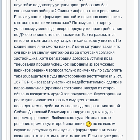
неустойке по договору уступки прав требования без
согласия застройщика? Скиньте инфо по таким решениям.
Есть ли у кого информация как найти офис ооо юнион стиль,
контакты, как с ними связаться? Потому что по адресу
указанному у меня в договоре переуступки прав требования
по ДУ ооо юнион стиль не находится. Как их разыскать в
интернете контакты отсутствуют и сайта тоже у них нет. По
крайне мене я не смогла найти. У меня ситуация такая, что
суд признал сделку ничтожной из за отсутсвия согласия
застройщика. Хотя регистрация договора уступки прав
требования прошла успешно)) как одним из возможных
варинтов решения вопроса только применять по суду опять
таки (обращаться в суд) двухстороннюю реституцию (п.2. ст.
167 ГК РФ) - возврат участников недействительной сделки в
первоначальное (прежнее) состояние, каждая из сторон
обязана возвратить другой все полученное. Двухсторонняя
реституция является главным имущественным
последствием недействительности сделки,в т.ч. ничтожной.
Сейчас Дворецкий Владимир планирует подать в суд на
пересмотр решение Люблинского суда. Не знаю какое
решение примет суд второй инстанции
но во всяком
случае по результату опишусь на форуме дополнительно,
возможно кто-то с этим тоже столкнется. Если кто уже ранее