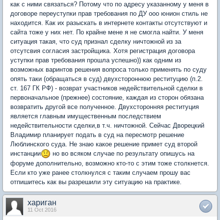
как с ними связаться? Потому что по адресу указанному у меня в
договоре переуступки прав требования по ДУ ооо юнион стиль не
находится. Как их разыскать в интернете контакты отсутствуют и
сайта тоже у них нет. По крайне мене я не смогла найти. У меня
ситуация такая, что суд признал сделку ничтожной из за
отсутсвия согласия застройщика. Хотя регистрация договора
уступки прав требования прошла успешно)) как одним из
возможных варинтов решения вопроса только применять по суду
опять таки (обращаться в суд) двухстороннюю реституцию (п.2.
ст. 167 ГК РФ) - возврат участников недействительной сделки в
первоначальное (прежнее) состояние, каждая из сторон обязана
возвратить другой все полученное. Двухсторонняя реституция
является главным имущественным последствием
недействительности сделки,в т.ч. ничтожной. Сейчас Дворецкий
Владимир планирует подать в суд на пересмотр решение
Люблинского суда. Не знаю какое решение примет суд второй
инстанции
но во всяком случае по результату опишусь на
форуме дополнительно, возможно кто-то с этим тоже столкнется.
Если кто уже ранее столкнулся с таким случаем прошу вас
отпишитесь как вы разрешили эту ситуацию на практике.
хариган
11 Oct 2016