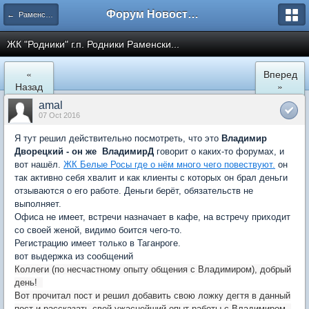
Форум Новостройки
← Раменское
ЖК "Родники" г.п. Родники Раменски...
«
Вперед
Назад
»
amal
07 Oct 2016
Я тут решил действительно посмотреть, что это
Владимир
Дворецкий - он же ВладимирД
говорит о каких-то форумах, и
вот нашёл.
ЖК Белые Росы где о нём много чего повествуют.
он
так активно себя хвалит и как клиенты с которых он брал деньги
отзываются о его работе. Деньги берёт, обязательств не
выполняет.
Офиса не имеет, встречи назначает в кафе, на встречу приходит
со своей женой, видимо боится чего-то.
Регистрацию имеет только в Таганроге.
вот выдержка из сообщений
Коллеги (по несчастному опыту общения с Владимиром), добрый
день!
Вот прочитал пост и решил добавить свою ложку дегтя в данный
пост и рассказать свой ужаснейший опыт работы с Владимиром.