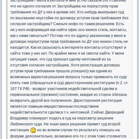
застройщика? Была в регпалате мне устно сказали (по л связям)
что ни одного согласия от Застройщика на переуступку прав
требования по ДУ у них в архиве нет. Кто-нибудь выигрывал суд
по взысканию неустойке по договору уступки прав требования без
согласия застройщика? Скиньте инфо по таким решениям. Есть
ли у кого информация как найти офис ооо юнион стиль, контакты,
как с ними связаться? Потому что по адресу указанному у меня в
договоре переуступки прав требования по ДУ ооо юнион стиль не
находится. Как их разыскать в интернете контакты отсутствуют и
сайта тоже у них нет. По крайне мене я не смогла найти. У меня
ситуация такая, что суд признал сделку ничтожной из за
отсутсвия согласия застройщика. Хотя регистрация договора
уступки прав требования прошла успешно)) как одним из
возможных варинтов решения вопроса только применять по суду
опять таки (обращаться в суд) двухстороннюю реституцию (п.2. ст.
167 ГК РФ) - возврат участников недействительной сделки в
первоначальное (прежнее) состояние, каждая из сторон обязана
возвратить другой все полученное. Двухсторонняя реституция
является главным имущественным последствием
недействительности сделки,в т.ч. ничтожной. Сейчас Дворецкий
Владимир планирует подать в суд на пересмотр решение
Люблинского суда. Не знаю какое решение примет суд второй
инстанции
но во всяком случае по результату опишусь на
форуме дополнительно, возможно кто-то с этим тоже столкнется.