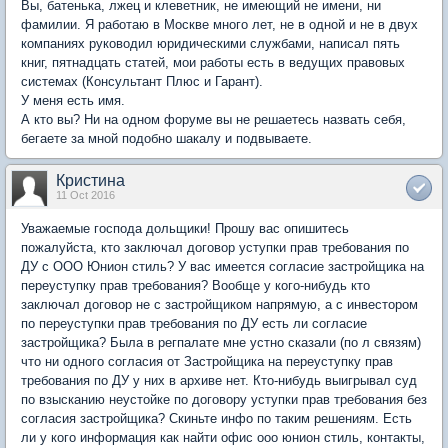
Вы, батенька, лжец и клеветник, не имеющий не имени, ни
фамилии. Я работаю в Москве много лет, не в одной и не в двух
компаниях руководил юридическими службами, написал пять
книг, пятнадцать статей, мои работы есть в ведущих правовых
системах (Консультант Плюс и Гарант).
У меня есть имя.
А кто вы? Ни на одном форуме вы не решаетесь назвать себя,
бегаете за мной подобно шакалу и подвываете.
Кристина
11 Oct 2016
Уважаемые господа дольщики! Прошу вас опишитесь
пожалуйста, кто заключал договор уступки прав требования по
ДУ с ООО Юнион стиль? У вас имеется согласие застройщика на
переуступку прав требования? Вообще у кого-нибудь кто
заключал договор не с застройщиком напрямую, а с инвестором
по переуступки прав требования по ДУ есть ли согласие
застройщика? Была в регпалате мне устно сказали (по л связям)
что ни одного согласия от Застройщика на переуступку прав
требования по ДУ у них в архиве нет. Кто-нибудь выигрывал суд
по взысканию неустойке по договору уступки прав требования без
согласия застройщика? Скиньте инфо по таким решениям. Есть
ли у кого информация как найти офис ооо юнион стиль, контакты,