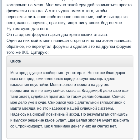
компромат на меня. Мне лично такой ерундой заниматься просто
физически некогда. А этот чудик вместо того, чтобы
переосмыслить свое собственное положение, найти выходы из
него, законы поучить, практику, ищет вину своих бед во мне.
Ну тем хуже для него.
Он на одном форуме нарыл два критических отзыва.
Один из них мой клиент написал сгоряча и потом хотел написать
обратное, но перепутал форумы и сделал это на другом форуме
того же ЖК. Цитирую:
Quote
Мои предыдущие сообщения тут потерли. Но все же благодарю
всех кто предложил мне свою юридическую помощь в деле
взыскания неустойки. Менять своего юриста на другого
представителя не вижу сейчас смысла. ВладимирД дело свое все-
таки знает, судебная практика по таким делам большая. Сейчас
мое дело уже в суде. Смирился уже с длительной тягомотиной с
марта месяца, но это издержки нашей судебной системы.
Надеюсь на скорый позитивный исход. По результатам отпишусь
и выложу решение какое будет. Еще целая эпопея будет взыскать
со Стройкомфорт. Как я понимаю денег у них на счетах нет.