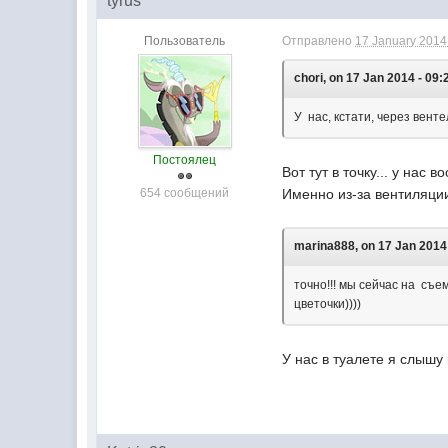
tyrus
Пользователь
Отправлено
17 January 2014 
chori, on 17 Jan 2014 - 09:
У нас, кстати, через вент
Постоялец
Вот тут в точку... у нас
654 сообщений
Именно из-за вентиляции
marina888, on 17 Jan 2014 
точно!!! мы сейчас на съе
цветочки))))
У нас в туалете я слышу 