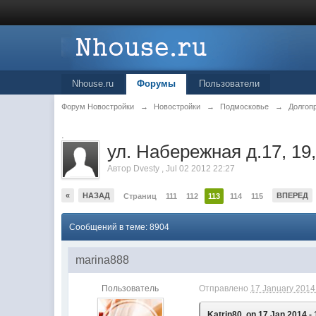
Nhouse.ru
Форумы
Пользователи
Форум Новостройки
→
Новостройки
→
Подмосковье
→
Долгоп
.
ул. Набережная д.17, 19,
Автор
Dvesty
,
Jul 02 2012 22:27
«
НАЗАД
ВПЕРЕД
Страниц
111
112
113
114
115
Сообщений в теме: 8904
marina888
Пользователь
Отправлено
17 January 2014 
Katrin80, on 17 Jan 2014 - 