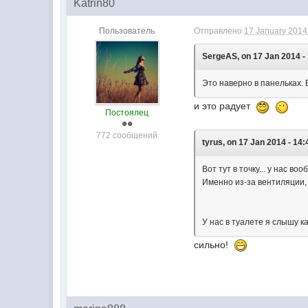
Katrin80
Пользователь
Отправлено
17 January 2014 
SergeAS, on 17 Jan 2014 - 
Это наверно в панельках. 
и это радует
Постоялец
772 сообщений
tyrus, on 17 Jan 2014 - 14:
Вот тут в точку... у нас в
Именно из-за вентиляции, 
У нас в туалете я слышу ка
сильно!