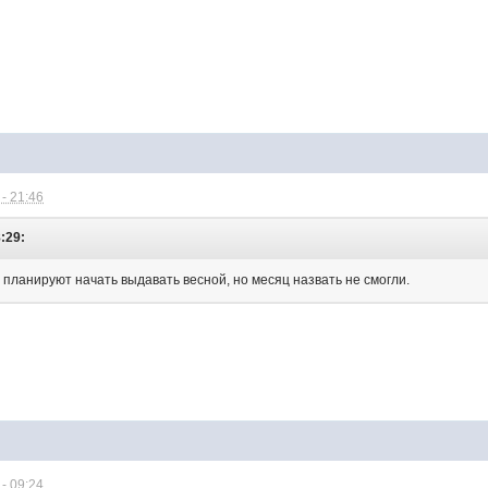
- 21:46
:29:
 планируют начать выдавать весной, но месяц назвать не смогли.
- 09:24