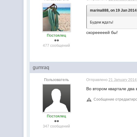
marina888, on 19 Jan 2014 
Будем ждать!
скорееееей бы!
Постоялец
477 сообщений
gumraq
Пользователь
Отправлено
21 January 2014 
Во втором квартале два 
Сообщение отредактиров
Постоялец
347 сообщений