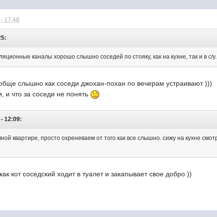
- 17:48
25:
еляционные каналы хорошо слышно соседей по стояку, как на кухне, так и в с/у
 вообще слышно как соседи джохан-похан по вечерам устраивают )))
, и что за соседи не понять
- 12:09:
мной квартире, просто охреневаем от того как все слышно. сижу на кухне смот
как кот соседский ходит в туалет и закапывает свое добро ))