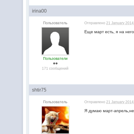
irina00
Пользователь
Отправлено
21 January 2014 
Еще март есть, я на нег
Пользователи
171 сообщений
shtir75
Пользователь
Отправлено
21 January 2014 
Я думаю март-апрель,не