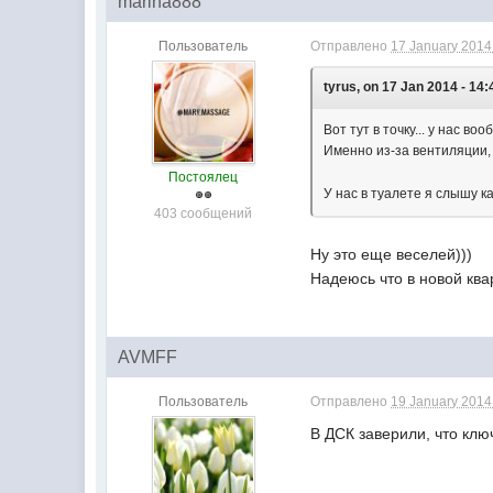
marina888
Пользователь
Отправлено
17 January 2014 
tyrus, on 17 Jan 2014 - 14:
Вот тут в точку... у нас в
Именно из-за вентиляции, 
Постоялец
У нас в туалете я слышу ка
403 сообщений
Ну это еще веселей)))
Надеюсь что в новой квар
AVMFF
Пользователь
Отправлено
19 January 2014 
В ДСК заверили, что клю