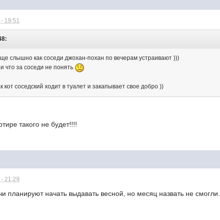
- 19:51
48:
ообще слышно как соседи джохан-похан по вечерам устраивают )))
и что за соседи не понять
к кот соседский ходит в туалет и закапывает свое добро ))
тире такого не будет!!!!
- 21:29
чи планируют начать выдавать весной, но месяц назвать не смогли