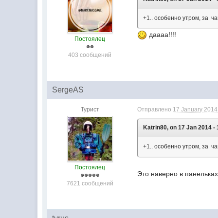
+1.. особенно утром, за ч
даааа!!!!
Постоялец
403 сообщений
SergeAS
Турист
Отправлено
17 January 2014 
Katrin80, on 17 Jan 2014 - 
+1.. особенно утром, за ч
Постоялец
Это наверно в панельках
7621 сообщений