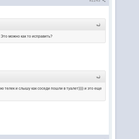
#2243
. Это можно как то исправить?
рю телек и слышу как соседи пошли в туалет)))) и это еще