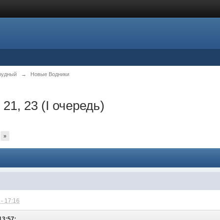
рудный
→
Новые Водники
 21, 23 (I очередь)
»
- 17:16
13:57: