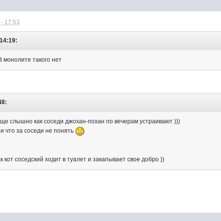
- 17:53
14:19:
В монолите такого нет
48:
ообще слышно как соседи джохан-похан по вечерам устраивают )))
и что за соседи не понять
к кот соседский ходит в туалет и закапывает свое добро ))