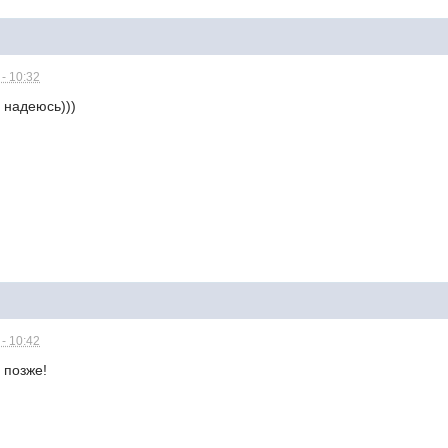
- 10:32
о надеюсь)))
- 10:42
 позже!