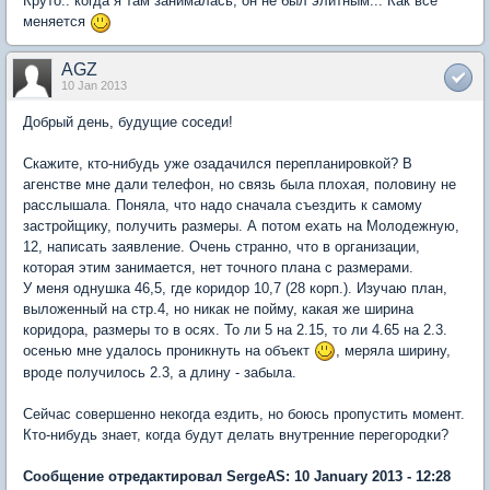
Круто.. когда я там занималась, он не был элитным... Как все
меняется
AGZ
10 Jan 2013
Добрый день, будущие соседи!
Скажите, кто-нибудь уже озадачился перепланировкой? В
агенстве мне дали телефон, но связь была плохая, половину не
расслышала. Поняла, что надо сначала съездить к самому
застройщику, получить размеры. А потом ехать на Молодежную,
12, написать заявление. Очень странно, что в организации,
которая этим занимается, нет точного плана с размерами.
У меня однушка 46,5, где коридор 10,7 (28 корп.). Изучаю план,
выложенный на стр.4, но никак не пойму, какая же ширина
коридора, размеры то в осях. То ли 5 на 2.15, то ли 4.65 на 2.3.
осенью мне удалось проникнуть на объект
, меряла ширину,
вроде получилось 2.3, а длину - забыла.
Сейчас совершенно некогда ездить, но боюсь пропустить момент.
Кто-нибудь знает, когда будут делать внутренние перегородки?
Сообщение отредактировал SergeAS: 10 January 2013 - 12:28