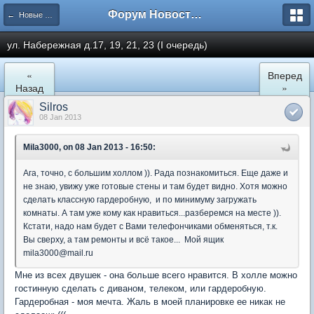
Форум Новостройки
← Новые Водники
ул. Набережная д.17, 19, 21, 23 (I очередь)
«
Вперед
Назад
»
Silros
08 Jan 2013
Mila3000, on 08 Jan 2013 - 16:50:
Ага, точно, с большим холлом )). Рада познакомиться. Еще даже и
не знаю, увижу уже готовые стены и там будет видно. Хотя можно
сделать классную гардеробную, и по минимуму загружать
комнаты. А там уже кому как нравиться...разберемся на месте )).
Кстати, надо нам будет с Вами телефончиками обменяться, т.к.
Вы сверху, а там ремонты и всё такое... Мой ящик
mila3000@mail.ru
Мне из всех двушек - она больше всего нравится. В холле можно
гостинную сделать с диваном, телеком, или гардеробную.
Гардеробная - моя мечта. Жаль в моей планировке ее никак не