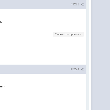
#3223
и.
Эльтон это нравится
#3224
ны)