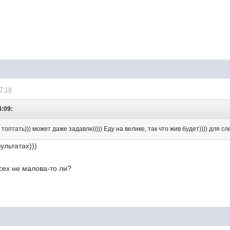
17:19
4:09:
 топтать))) может даже задавлю)))) Еду на велике, так что жив будет)))) для 
ультатах)))
всех не малова-то ли?