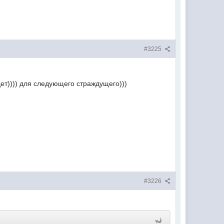
#3225
удет)))) для следующего страждущего)))
#3226