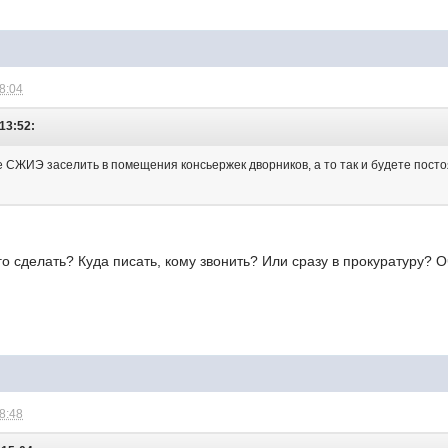
18:04
13:52:
е СЖИЭ заселить в помещения консьержек дворников, а то так и будете посто
ого сделать? Куда писать, кому звонить? Или сразу в прокуратуру? 
18:48