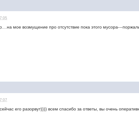
17:05
....на мое возмущение про отсутствие пока этого мусора---поржал
17:07
сейчас его разорвут)))) всем спасибо за ответы, вы очень оператив