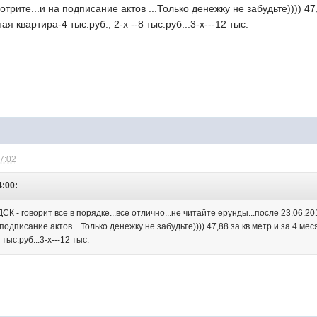
отрите...и на подписание актов ...Только денежку не забудьте)))) 47
ая квартира-4 тыс.руб., 2-х --8 тыс.руб...3-х---12 тыс.
17:02
4:00:
СК - говорит все в порядке...все отлично...не читайте ерунды...после 23.06.
 подписание актов ...Только денежку не забудьте)))) 47,88 за кв.метр и за 4 ме
 тыс.руб...3-х---12 тыс.