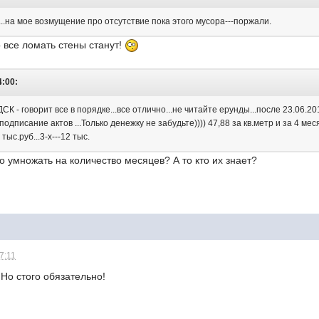
..на мое возмущение про отсутствие пока этого мусора---поржали.
о все ломать стены станут!
4:00:
СК - говорит все в порядке...все отлично...не читайте ерунды...после 23.06.
 подписание актов ...Только денежку не забудьте)))) 47,88 за кв.метр и за 4 ме
 тыс.руб...3-х---12 тыс.
о умножать на количество месяцев? А то кто их знает?
7:11
 Но стого обязательно!