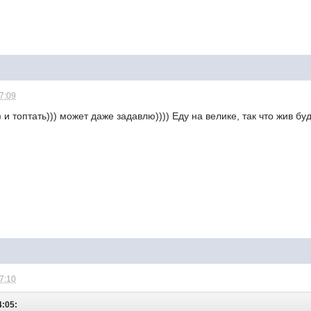
17:09
 и топтать))) может даже задавлю)))) Еду на велике, так что жив б
17:10
4:05: