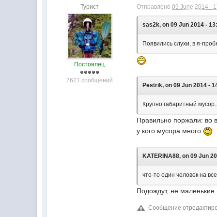
Турист
Отправлено
09 June 2014 - 
sas2k, on 09 Jun 2014 - 13
Появились слухи, в я-проб
Постоялец
7621 сообщений
Pestrik, on 09 Jun 2014 - 1
Крупно габаритный мусор..
Правильно поржали: во в
у кого мусора много
KATERINA88, on 09 Jun 201
что-то один человек на вс
Подождут, не маленькие
Сообщение отредактиров