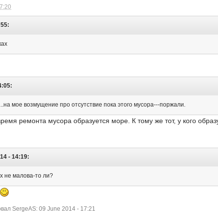
17:20
:55:
ках
4:05:
..на мое возмущение про отсутствие пока этого мусора---поржали.
ремя ремонта мусора образуется море. К тому же тот, у кого образ
4 - 14:19:
ех не малова-то ли?
ал SergeAS: 09 June 2014 - 17:21