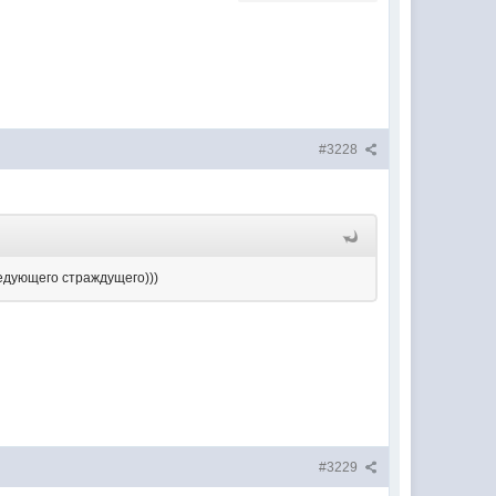
#3228
следующего страждущего)))
#3229