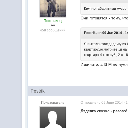
Крупно габаритный мусор..
Они готовятся к тому, чт
Постоялец
458 сообщений
Pestrik, on 09 Jun 2014 - 1
Я пытала счас дядечку из Д
квартиру..осмотрите...и на
квартира-4 тыс.руб., 2-х --8
Извините, а КГМ не нужн
Pestrik
Пользователь
Отправлено
09 June 2014 - 1
Дядечка сказал - разово!