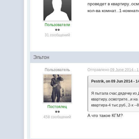
проведет в квартиру..осм
кол-ва комнат...1-комнатн
Пользователи
31 сообщений
Эльтон
Пользователь
Отправлено
09 June 2014 - 
Pestrik, on 09 Jun 2014 - 1
Я пытала счас дядечку из Д
квартиру..осмотрите...и на
квартира-4 тыс.руб., 2-х --8
Постоялец
А что такое КГМ?
458 сообщений