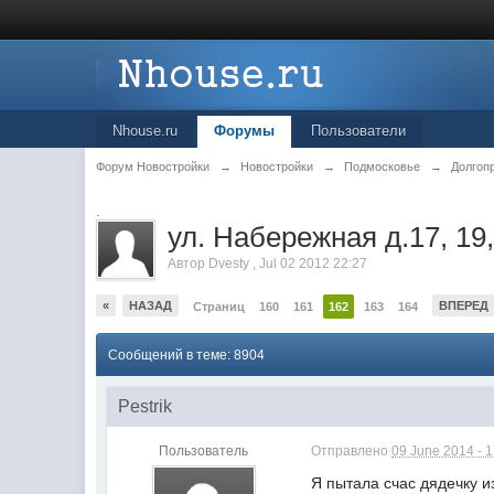
Nhouse.ru
Форумы
Пользователи
Форум Новостройки
→
Новостройки
→
Подмосковье
→
Долгоп
.
ул. Набережная д.17, 19,
Автор
Dvesty
,
Jul 02 2012 22:27
«
НАЗАД
ВПЕРЕД
Страниц
160
161
162
163
164
Сообщений в теме: 8904
Pestrik
Пользователь
Отправлено
09 June 2014 - 
Я пытала счас дядечку из