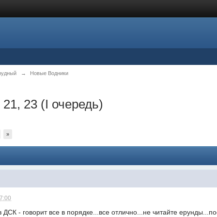
рудный
→
Новые Водники
 21, 23 (I очередь)
»
17:00
 ДСК - говорит все в порядке...все отлично...не читайте ерунды...