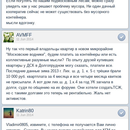
Если погулять по нашим подмосковным лесам, можно сразу
увидеть как у нас решают проблему мусора, Ни один дачный
кооператив сейчас не может существовать без мусорного
контейнера.
мысли вдогонку.
AVMFF
11 Jun 2014
Ну так что первый владельцы квартир в новом микрорайоне
"Московские водники", будем платить за контейнеры или есть
коллективные разумные мысли? По опыту друзей купивших
квартиры у ДСК в Долгопрудном могу сказать, платили все.
Последние данные зима 2013 г. Лих. ш. д. 1. к. 5 с трёшки брали
10 000 руб. квартплата за 4 месяца и все четыре месяца квитков
не присылали. А вот дом лих.ш. д. 1.к.4 за год УК загнала в
долги, судя по общению на их форуме. Они хотели создатьТСЖ,
но с такими долгами это теперь не рентабельно. Жаль нет
активистов.
Katrin80
11 Jun 2014
Vladimir0805, извините, с телефона не получается Вам лично