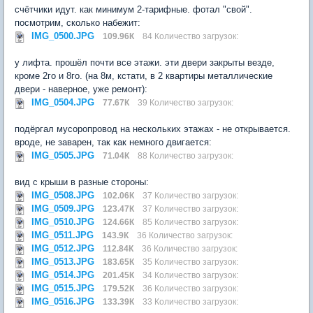
счётчики идут. как минимум 2-тарифные. фотал "свой".
посмотрим, сколько набежит:
IMG_0500.JPG
109.96К
84 Количество загрузок:
у лифта. прошёл почти все этажи. эти двери закрыты везде,
кроме 2го и 8го. (на 8м, кстати, в 2 квартиры металлические
двери - наверное, уже ремонт):
IMG_0504.JPG
77.67К
39 Количество загрузок:
подёргал мусоропровод на нескольких этажах - не открывается.
вроде, не заварен, так как немного двигается:
IMG_0505.JPG
71.04К
88 Количество загрузок:
вид с крыши в разные стороны:
IMG_0508.JPG
102.06К
37 Количество загрузок:
IMG_0509.JPG
123.47К
37 Количество загрузок:
IMG_0510.JPG
124.66К
85 Количество загрузок:
IMG_0511.JPG
143.9К
36 Количество загрузок:
IMG_0512.JPG
112.84К
36 Количество загрузок:
IMG_0513.JPG
183.65К
35 Количество загрузок:
IMG_0514.JPG
201.45К
34 Количество загрузок:
IMG_0515.JPG
179.52К
36 Количество загрузок:
IMG_0516.JPG
133.39К
33 Количество загрузок: