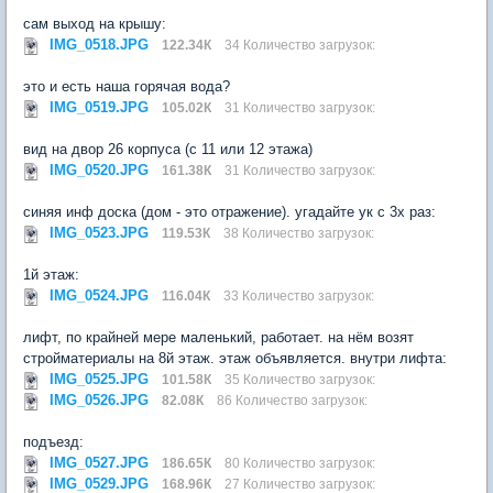
сам выход на крышу:
IMG_0518.JPG
122.34К
34 Количество загрузок:
это и есть наша горячая вода?
IMG_0519.JPG
105.02К
31 Количество загрузок:
вид на двор 26 корпуса (с 11 или 12 этажа)
IMG_0520.JPG
161.38К
31 Количество загрузок:
синяя инф доска (дом - это отражение). угадайте ук с 3х раз:
IMG_0523.JPG
119.53К
38 Количество загрузок:
1й этаж:
IMG_0524.JPG
116.04К
33 Количество загрузок:
лифт, по крайней мере маленький, работает. на нём возят
стройматериалы на 8й этаж. этаж объявляется. внутри лифта:
IMG_0525.JPG
101.58К
35 Количество загрузок:
IMG_0526.JPG
82.08К
86 Количество загрузок:
подъезд:
IMG_0527.JPG
186.65К
80 Количество загрузок:
IMG_0529.JPG
168.96К
27 Количество загрузок: