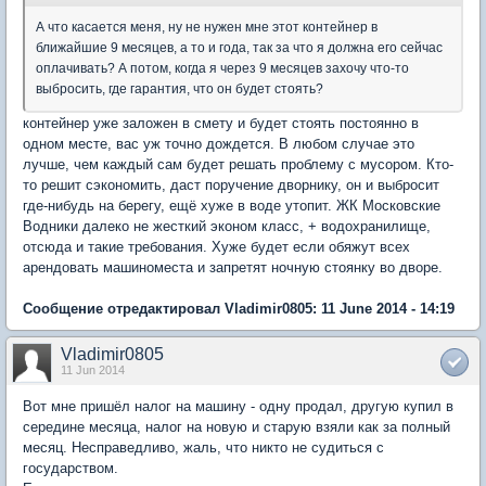
А что касается меня, ну не нужен мне этот контейнер в
ближайшие 9 месяцев, а то и года, так за что я должна его сейчас
оплачивать? А потом, когда я через 9 месяцев захочу что-то
выбросить, где гарантия, что он будет стоять?
контейнер уже заложен в смету и будет стоять постоянно в
одном месте, вас уж точно дождется. В любом случае это
лучше, чем каждый сам будет решать проблему с мусором. Кто-
то решит сэкономить, даст поручение дворнику, он и выбросит
где-нибудь на берегу, ещё хуже в воде утопит. ЖК Московские
Водники далеко не жесткий эконом класс, + водохранилище,
отсюда и такие требования. Хуже будет если обяжут всех
арендовать машиноместа и запретят ночную стоянку во дворе.
Сообщение отредактировал Vladimir0805: 11 June 2014 - 14:19
Vladimir0805
11 Jun 2014
Вот мне пришёл налог на машину - одну продал, другую купил в
середине месяца, налог на новую и старую взяли как за полный
месяц. Несправедливо, жаль, что никто не судиться с
государством.