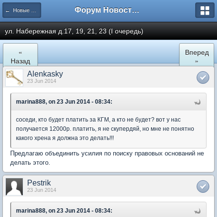
Форум Новостройки
← Новые Водники
ул. Набережная д.17, 19, 21, 23 (I очередь)
«
Вперед
Назад
»
Alenkasky
23 Jun 2014
marina888, on 23 Jun 2014 - 08:34:
соседи, кто будет платить за КГМ, а кто не будет? вот у нас
получается 12000р. платить, я не скупердяй, но мне не понятно
какого хрена я должна это делать!!!
Предлагаю объединить усилия по поиску правовых оснований не
делать этого.
Pestrik
23 Jun 2014
marina888, on 23 Jun 2014 - 08:34: