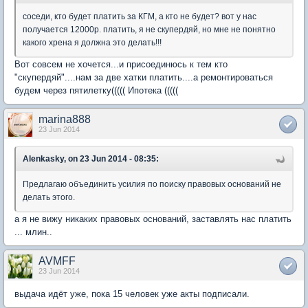
соседи, кто будет платить за КГМ, а кто не будет? вот у нас
получается 12000р. платить, я не скупердяй, но мне не понятно
какого хрена я должна это делать!!!
Вот совсем не хочется...и присоединюсь к тем кто
"скупердяй"....нам за две хатки платить....а ремонтироваться
будем через пятилетку((((( Ипотека (((((
marina888
23 Jun 2014
Alenkasky, on 23 Jun 2014 - 08:35:
Предлагаю объединить усилия по поиску правовых оснований не
делать этого.
а я не вижу никаких правовых оснований, заставлять нас платить
... млин..
AVMFF
23 Jun 2014
выдача идёт уже, пока 15 человек уже акты подписали.