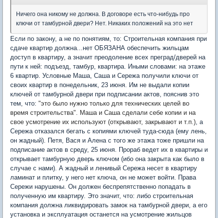
Ничего она никому не должна. В договоре есть что-нибудь про
ключи от тамбурной двери? Нет. Никаких положений на это нет
Если по закону, а не по понятиям, то: Строительная компания при
сдаче квартир должна...нет ОБЯЗАНА обеспечить жильцам
доступ в квартиру, а значит преодоление всех преград/дверей на
пути к ней: подъезд, тамбур, квартира. Иными словами: на этаже
6 квартир. Условные Маша, Саша и Сережа получили ключи от
своих квартир в понедельник, 23 июня. Им не выдали копии
ключей от тамбурной двери при подписании актов, пояснив это
тем, что:
"это было нужно только для технических целей во
время строительства". Маша и Саша сделали себе копии и на
свое усмотрение их используют (открывают, закрывают и т.п.)
, а
Сережа отказался бегать с копиями ключей туда-сюда (ему лень,
он жадный). Петя, Вася и Алена с того же этажа тоже пришли на
подписание актов в среду, 25 июня. Прораб ведет их в квартиры и
открывает тамбурную дверь ключом (ибо она закрыта как было в
случае с нами). А жадный и ленивый Сережа несет в квартиру
ламинат и плитку, у него нет ключа, он не может войти. Права
Сережи нарушены. Он должен беспрепятственно попадать в
полученную им квартиру. Это значит, что: либо строительная
компания должна ликвидировать замок на тамбурной двери, а его
установка и эксплуатация останется на усмотрение жильцов