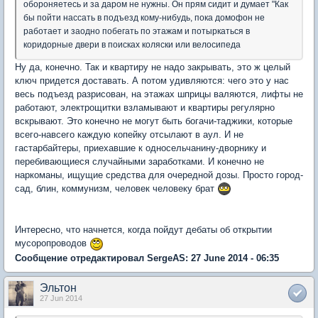
обороняетесь и за даром не нужны. Он прям сидит и думает "Как
бы пойти нассать в подъезд кому-нибудь, пока домофон не
работает и заодно побегать по этажам и потыркаться в
коридорные двери в поисках коляски или велосипеда
Ну да, конечно. Так и квартиру не надо закрывать, это ж целый
ключ придется доставать. А потом удивляются: чего это у нас
весь подъезд разрисован, на этажах шприцы валяются, лифты не
работают, электрощитки взламывают и квартиры регулярно
вскрывают. Это конечно не могут быть богачи-таджики, которые
всего-навсего каждую копейку отсылают в аул. И не
гастарбайтеры, приехавшие к односельчанину-дворнику и
перебивающиеся случайными заработками. И конечно не
наркоманы, ищущие средства для очередной дозы. Просто город-
сад, блин, коммунизм, человек человеку брат
Интересно, что начнется, когда пойдут дебаты об открытии
мусоропроводов
Сообщение отредактировал SergeAS: 27 June 2014 - 06:35
Эльтон
27 Jun 2014