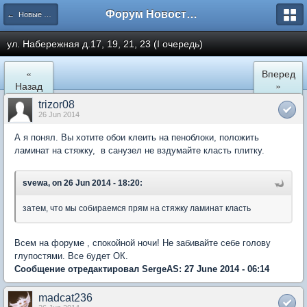
Форум Новостройки
← Новые Водники
ул. Набережная д.17, 19, 21, 23 (I очередь)
«
Вперед
Назад
»
trizor08
26 Jun 2014
А я понял. Вы хотите обои клеить на пеноблоки, положить
ламинат на стяжку, в санузел не вздумайте класть плитку.
svewa, on 26 Jun 2014 - 18:20:
затем, что мы собираемся прям на стяжку ламинат класть
Всем на форуме , спокойной ночи! Не забивайте себе голову
глупостями. Все будет ОК.
Сообщение отредактировал SergeAS: 27 June 2014 - 06:14
madcat236