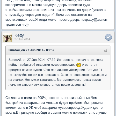
эксперимент: не меняя входную дверь привезти туда
стройматериалы и оставить их там,написать на двери "уехал в
отпуск,буду через две недели".Если все останется на
месте,отпишитесь.Я тогда может просто дверь покрашу))),зачем
тратиться -то))
Ketty
27 Jun 2014
Эльтон, on 27 Jun 2014 - 03:52:
SergeAS, on 27 Jun 2014 - 07:32: Интересно, что начнется, когда
пойдут дебаты об открытии мусоропроводов
А вот этот
предмет нам не нужен ! Это мое личное убеждение. Вот уже 11
лет живу без него и все прекрасно. Зато нет запахов в подъезде и
на этажах. Нет мух и тараканов. В этом прелесть новых домов -
легче не завести эту живность, чем после выводить!
Согласна с вами на 200%,тоже есть негативный опыт.Чем
быстрей их заварить,тем меньше будет проблем.Мы просили
коллективно в УК чтоб заварили мусоропровод.Ждали где то
месяц.В принципе сообщя и самим можно прихватить,но лучше