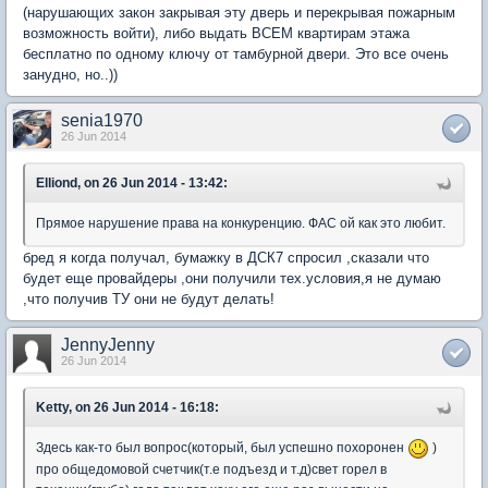
(нарушающих закон закрывая эту дверь и перекрывая пожарным
возможность войти), либо выдать ВСЕМ квартирам этажа
бесплатно по одному ключу от тамбурной двери. Это все очень
занудно, но..))
senia1970
26 Jun 2014
Elliond, on 26 Jun 2014 - 13:42:
Прямое нарушение права на конкуренцию. ФАС ой как это любит.
бред я когда получал, бумажку в ДСК7 спросил ,сказали что
будет еще провайдеры ,они получили тех.условия,я не думаю
,что получив ТУ они не будут делать!
JennyJenny
26 Jun 2014
Ketty, on 26 Jun 2014 - 16:18:
Здесь как-то был вопрос(который, был успешно похоронен
)
про общедомовой счетчик(т.е подъезд и т.д)свет горел в