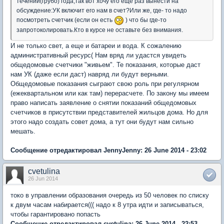
течении(грубо) года,так вот хочу его еще раз вынести на
обсуждение:УК включит его нам в счет?Или же, где- то надо
посмотреть счетчик (если он есть
) что бы где-то
запротоколировать.Кто в курсе не оставьте без внимания.
И не только свет, а еще и батареи и вода. К сожалению
административный ресурс( Нам вряд ли удастся увидеть
общедомовые счетчики "живьем". Те показания, которые даст
нам УК (даже если даст) навряд ли будут верными.
Общедомовые показания сыграют свою роль при регулярном
(ежеквартальном или как там) перерасчете. По закону мы имеем
право написать заявление о снятии показаний общедомовых
счетчиков в присутствии представителей жильцов дома. Но для
этого надо создать совет дома, а тут они будут нам сильно
мешать.
Сообщение отредактировал JennyJenny: 26 June 2014 - 23:02
cvetulina
26 Jun 2014
токо в управлении образования очередь из 50 человек по списку
к двум часам набирается((( надо к 8 утра идти и записываться,
чтобы гарантировано попасть
Сообщение отредактировал cvetulina: 26 June 2014 - 22:53