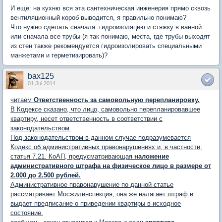
И еще: на кухню вся эта сантехническая инженерия прямо сквозь
вентиляционный короб выводится, я правильно понимаю?
Что нужно сделать сначала: гидроизоляцию и стяжку в ванной
или сначала все трубы (я так понимаю, места, где трубы выходят
из стен также рекомендуется гидроизолировать специальными
манжетами и герметизировать)?
bax125
01 Jul 2014
читаем
Ответственность за самовольную перепланировку.
В Кодексе сказано, что лицо, самовольно перепланировавшее
квартиру, несет ответственность в соответствии с
законодательством.
Под законодательством в данном случае подразумевается
Кодекс об административных правонарушениях и, в частности,
статья 7.21. КоАП, предусматривающая
наложение
административного штрафа на физическое лицо в размере от
2.000 до 2.500 рублей.
Административное правонарушение по данной статье
рассматривает Мосжилинспекция, она же налагает штраф и
выдает предписание о приведении квартиры в исходное
состояние.