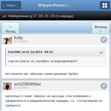
Форум Новостройки
← Новые Водники
ул. Набережная д.17, 19, 21, 23 (I очередь)
«
Вперед
Назад
»
Ketty
01 Jul 2014
Katrin80, on 01 Jul 2014 - 09:23:
а вы не знаете, он, случайно, не видеодомофон?
нет конечно же, обычная самая дешевая трубка
azAZ090909az
01 Jul 2014
насколько я знаю, перенос не несущих стен возможен и
оформляется в уведомительном порядке, т.е.. согласование не
требуется.