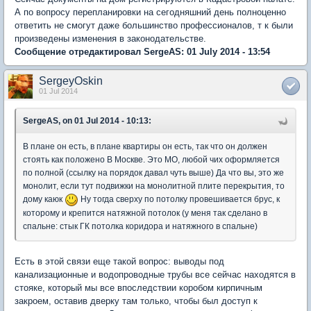
А по вопросу перепланировки на сегодняшний день полноценно
ответить не смогут даже большинство профессионалов, т к были
произведены изменения в законодательстве.
Сообщение отредактировал SergeAS: 01 July 2014 - 13:54
SergeyOskin
01 Jul 2014
SergeAS, on 01 Jul 2014 - 10:13:
В плане он есть, в плане квартиры он есть, так что он должен
стоять как положено В Москве. Это МО, любой чих оформляется
по полной (ссылку на порядок давал чуть выше) Да что вы, это же
монолит, если тут подвижки на монолитной плите перекрытия, то
дому каюк
Ну тогда сверху по потолку провешивается брус, к
которому и крепится натяжной потолок (у меня так сделано в
спальне: стык ГК потолка коридора и натяжного в спальне)
Есть в этой связи еще такой вопрос: выводы под
канализационные и водопроводные трубы все сейчас находятся в
стояке, который мы все впоследствии коробом кирпичным
закроем, оставив дверку там только, чтобы был доступ к