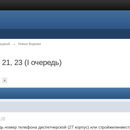
рудный
→
Новые Водники
 21, 23 (I очередь)
»
3:26
удь номер телефона диспетчерской (27 корпус) или стройжилинвест