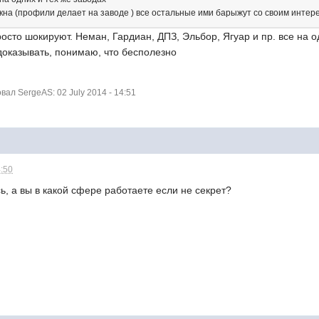
окна (профили делает на заводе ) все остальные ими барыжут со своим интер
сто шокируют. Неман, Гардиан, ДПЗ, Эльбор, Ягуар и пр. все на 
доказывать, понимаю, что бесполезно
ал SergeAS: 02 July 2014 - 14:51
4:50
, а вы в какой сфере работаете если не секрет?