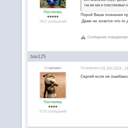
так же как и пластиковые 
Постоялец
Порой Ваши познания про
Даже не хочется что-то 
7621 сообщений
Сообщение отредактиров
bax125
Старожил
Отправлено
02 July 2014 - 1
Сергей если не ошибаюсь
Постоялец
3725 сообщений