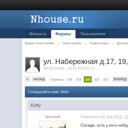
Nhouse.ru
Форумы
Пользователи
Форум Новостройки
→
Новостройки
→
Подмосковье
→
Долгоп
.
ул. Набережная д.17, 19,
Автор
Dvesty
,
Jul 02 2012 22:27
«
НАЗАД
ВПЕРЕД
Страниц
218
219
220
221
222
Сообщений в теме: 8904
Ketty
Местный
Отправлено
02 July 2014 - 1
Соседи, есть у кого-ниб