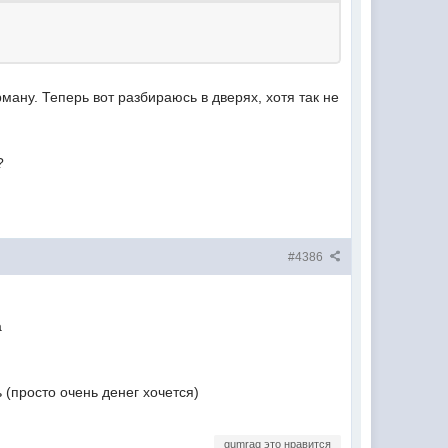
ману. Теперь вот разбираюсь в дверях, хотя так не
?
#4386
а
ть (просто очень денег хочется)
gumraq это нравится