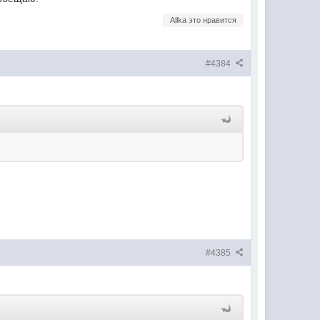
Allka это нравится
#4384
#4385