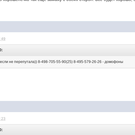
3:49
0:
 -если не перепутала)) 8-498-705-55-90(25) 8-495-579-26-26 - домофоны
4:23
0: