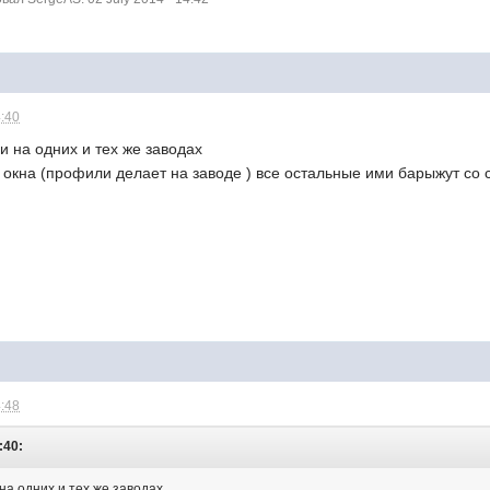
4:40
и на одних и тех же заводах
е окна (профили делает на заводе ) все остальные ими барыжут со
4:48
:40:
на одних и тех же заводах