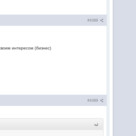
#4388
 своим интересом (бизнес)
#4389