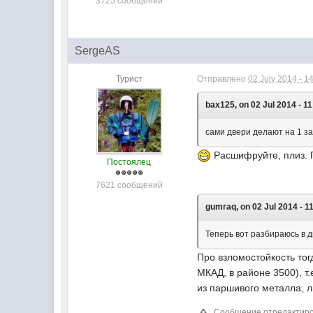
3725 сообщений
SergeAS
Турист
Отправлено
02 July 2014 - 1
bax125, on 02 Jul 2014 - 11
сами двери делают на 1 за
Расшифруйте, плиз. П
Постоялец
7621 сообщений
gumraq, on 02 Jul 2014 - 1
Теперь вот разбираюсь в д
Про взломостойкость тог
МКАД, в районе 3500), т.
из паршивого металла, л
Сообщение отредактиров