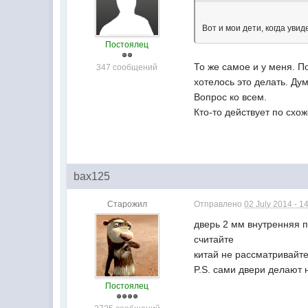
Вот и мои дети, когда уви
Постоялец
То же самое и у меня. П
347 сообщений
хотелось это делать. Ду
Вопрос ко всем.
Кто-то действует по схо
bax125
Старожил
Отправлено
02 July 2014 - 1
дверь 2 мм внутренняя 
считайте
китай не рассматривайт
P.S. сами двери делают 
Постоялец