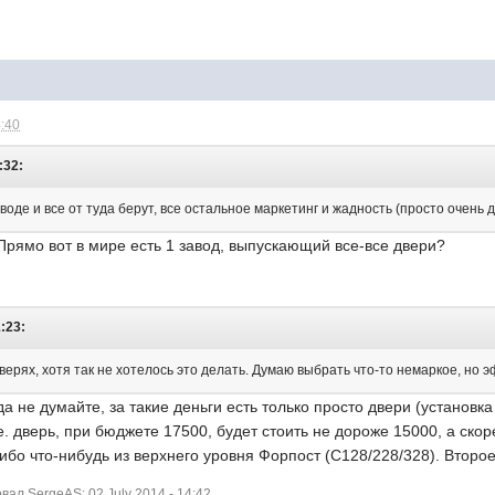
4:40
:32:
воде и все от туда берут, все остальное маркетинг и жадность (просто очень д
рямо вот в мире есть 1 завод, выпускающий все-все двери?
1:23:
верях, хотя так не хотелось это делать. Думаю выбрать что-то немаркое, но 
да не думайте, за такие деньги есть только просто двери (установк
е. дверь, при бюджете 17500, будет стоить не дороже 15000, а скор
ибо что-нибудь из верхнего уровня Форпост (С128/228/328). Второ
ал SergeAS: 02 July 2014 - 14:42