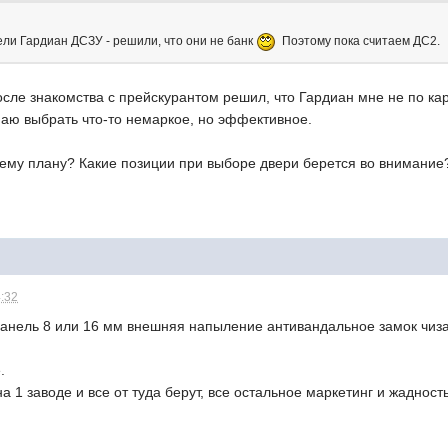
дели Гардиан ДСЗУ - решили, что они не банк
Поэтому пока считаем ДС2.
осле знакомства с прейскурантом решил, что Гардиан мне не по кар
маю выбрать что-то немаркое, но эффективное.
жему плану? Какие позиции при выборе двери берется во внимание
4:32
панель 8 или 16 мм внешняя напыление антивандальное замок чиз
е.
на 1 заводе и все от туда берут, все остальное маркетинг и жаднос