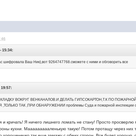
3:46
- 15:34:
ас шифровала Ваш Ник),вот 9264747768.сможете с ними и обговорить все
 19:57:
 КЛАДКУ ВОКРУГ ВЕНКАНАЛОВ.И ДЕЛАТЬ ГИПСОКАРТОН,Т.К ПО ПОЖАР
ТОЛЬКО ТАК ,ПРИ ОБНАРУЖЕНИИ проблемы Суда и пожарной инспекции с 
я и кричать! Я ничего лишнего ломать не стану! Просто просверлю
ороны кухни. Маааааааааленькую такую! Потом протащу через них 
о хорошенечко так еще замажу с обеих сторон. Все будет хорошо,