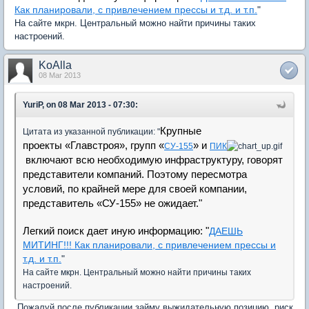
Как планировали, с привлечением прессы и т.д. и т.п.
"
На сайте мкрн. Центральный можно найти причины таких
настроений.
KoAlla
08 Mar 2013
YuriP, on 08 Mar 2013 - 07:30:
Крупные
Цитата из указанной публикации: "
проекты
«
Главстроя», групп
«
» и
СУ-155
ПИК
включают всю необходимую инфраструктуру, говорят
представители компаний. Поэтому пересмотра
условий, по крайней мере для своей компании,
представитель
«
СУ-155» не ожидает."
Легкий поиск дает иную информацию: "
ДАЕШЬ
МИТИНГ!!! Как планировали, с привлечением прессы и
т.д. и т.п.
"
На сайте мкрн. Центральный можно найти причины таких
настроений.
Пожалуй после публикации займу выжидательную позицию, риск