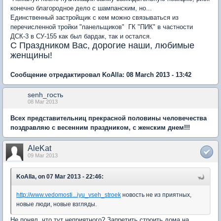
конечно благородное дело с шампанским, но...
Единственный застройщик с кем можно связываться из
перечисленной тройки "панельщиков" ГК "ПИК" в частности
ДСК-3 в СУ-155 как был бардак, так и остался.
С Праздником Вас, дорогие наши, любимые
женщины!
Сообщение отредактировал KoAlla: 08 March 2013 - 13:42
senh_гость
08 Mar 2013
Всех представительниц прекрасной половины человечества
поздравляю с весенним праздником, с женским днем!!!
AleKat
09 Mar 2013
KoAlla, on 07 Mar 2013 - 22:46:
http://www.vedomosti...iyu_vseh_stroek
новость не из приятных,
новые люди, новые взгляды.
Не понял, что тут неприятного? Запретить строить дома на