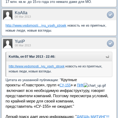
17 млн. кв.м. до 15-го года это немало даже для МО.
KoAlla
08 Mar 2013
http://www.vedomosti...iyu_vseh_stroek
новость не из приятных,
новые люди, новые взгляды.
YuriP
08 Mar 2013
KoAlla, on 07 Mar 2013 - 22:46:
http://www.vedomosti...iyu_vseh_stroek
новость не из приятных,
новые люди, новые взгляды.
Крупные
Цитата из указанной публикации: "
проекты
«
Главстроя», групп
«
» и
СУ-155
ПИК
включают всю необходимую инфраструктуру, говорят
представители компаний. Поэтому пересмотра условий,
по крайней мере для своей компании,
представитель
«
СУ-155» не ожидает."
Легкий поиск дает иную информацию: "
ДАЕШЬ МИТИНГ!!!