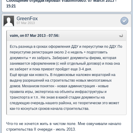
Сообщение отредактировал Vladimir0805: 07 March 2013 -
15:21
GreenFox
07 Mar 2013
vaim, on 07 Mar 2013 - 07:56:
Есть разница в сроках оформления ДДУ и переуступки по ДДУ. По
переуступке регистрация около 2-х недель + подготовить
документы + их забрать. Забирают документы фирма, которая
занимается оформлением (с ней отдельный договор) и пока она
их заберет и пока привзет пройдет еще 3-4 дня.
Ещё вроде как новость. В подмосковье наложен мораторий на
выдачу разрешений на строительство новых многоэтажных
домов. Механизм понятен - новая администрация - новые
правила игры, экспертиза на объекты инфраструктуры и
транспорта и т.п.. Не знаю в какой стадии документы на
следующую очередь нашего района, но теоретически это может
как-то коснуться сроков начала строительства.
Что-то не хочется жить в чистом поле. Мне озвучивали начало
строительства II очереди - июль 2013.