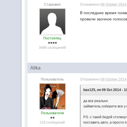
Старожил
Отправлено
09 October 2014 
В последнее время появ
провели заочное голосов
Постоялец
3496 сообщений
Allka
Пользователь
Отправлено
09 October 2014 
bax125, on 09 Oct 2014 - 1
да все реально
займитель соберите все у 
Пользователи
P.S. с такой бедой столкну
218 сообщений
поставить авто, а просто 