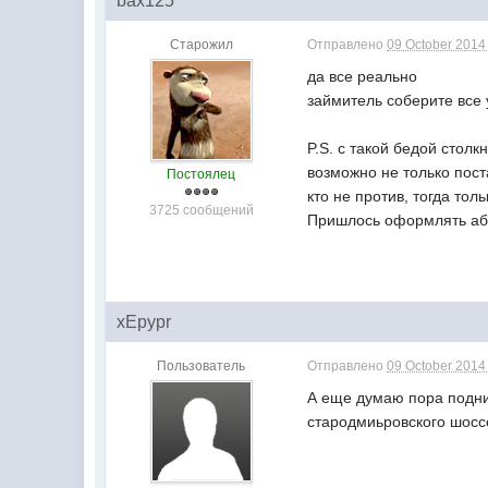
bax125
Старожил
Отправлено
09 October 2014 
да все реально
займитель соберите все 
P.S. с такой бедой столк
возможно не только пост
Постоялец
кто не против, тогда то
3725 сообщений
Пришлось оформлять або
xEpypr
Пользователь
Отправлено
09 October 2014 
А еще думаю пора подним
стародмиьровского шоссе