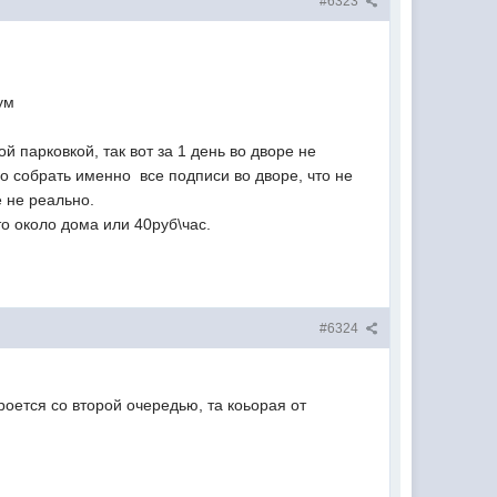
#6323
ум
ой парковкой, так вот за 1 день во дворе не
мо собрать именно все подписи во дворе, что не
е не реально.
авто около дома или 40руб\час.
#6324
роется со второй очередью, та коьорая от