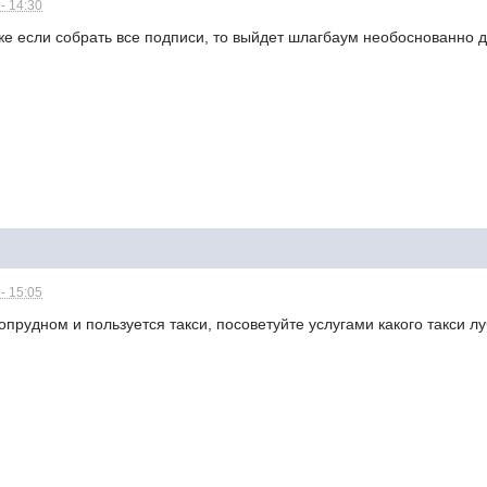
- 14:30
е если собрать все подписи, то выйдет шлагбаум необоснованно д
- 15:05
гопрудном и пользуется такси, посоветуйте услугами какого такси 