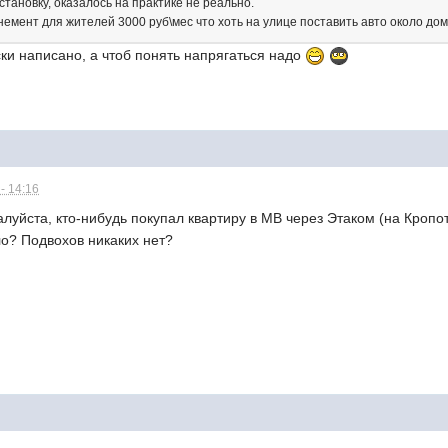
тановку, оказалось на практике не реально.
емент для жителей 3000 руб\мес что хоть на улице поставить авто около 
ски написано, а чтоб понять напрягаться надо
- 14:16
луйста, кто-нибудь покупал квартиру в МВ через Этаком (на Кропот
ло? Подвохов никаких нет?