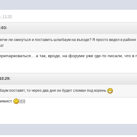
- 13:30
0:03:
легче-ли скинуться и поставить шлагбаум на въезде? Я просто видел в районе
та!
припарковаться... а так, вроде, на форуме уже где-то писали, что 
10:29:
баум поставят, то через два дня он будет сломан под корень
тимист
))))