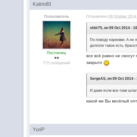
Katrin80
Пользователь
Отправлено
09 October 2014 
shtir75, on 09 Oct 2014 - 1
По поводу парковки. А не 
долгопе такое есть. Красо
Постоялец
все всё равно не смогут 
закрыто
772 сообщений
SergeAS, on 09 Oct 2014 - 
И даже если все-таки шлаг
какой же Вы весёлый оп
YuriP