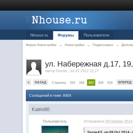
Nhouse.ru
Форумы
Пользователи
Форум Новостройки
→
Новостройки
→
Подмосковье
→
Долгоп
.
ул. Набережная д.17, 19,
Автор
Dvesty
,
Jul 02 2012 22:27
«
НАЗАД
ВПЕРЕД
Страниц
315
316
317
318
319
Сообщений в теме: 8904
Katrin80
Пользователь
Отправлено
09 October 2014 
SergeAS, on 09 Oct 2014 - 