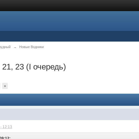
рудный
→
Новые Водники
 21, 23 (I очередь)
»
- 12:13
09:12: