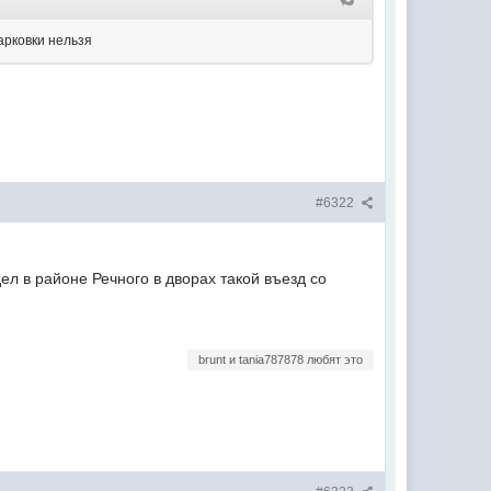
арковки нельзя
#6322
ел в районе Речного в дворах такой въезд со
brunt и tania787878 любят это