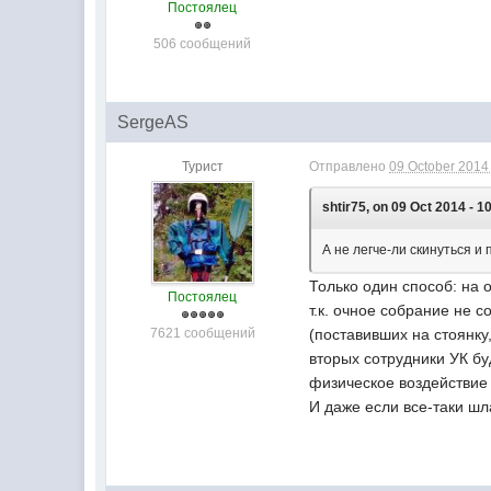
Постоялец
506 сообщений
SergeAS
Турист
Отправлено
09 October 2014 
shtir75, on 09 Oct 2014 - 1
А не легче-ли скинуться и
Только один способ: на 
Постоялец
т.к. очное собрание не с
7621 сообщений
(поставивших на стоянку
вторых сотрудники УК бу
физическое воздействие 
И даже если все-таки шл