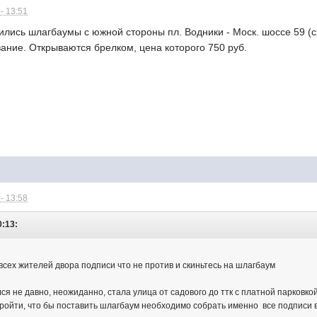
- 13:51
ились шлагбаумы с южной стороны пл. Водники - Моск. шоссе 59 (
ание. Открываются брелком, цена которого 750 руб.
- 13:58
0:13:
всех жителей двора подписи что не против и скиньтесь на шлагбаум
лся не давно, неожиданно, стала улица от садового до ттк с платной парковкой
пройти, что бы поставить шлагбаум необходимо собрать именно все подписи во