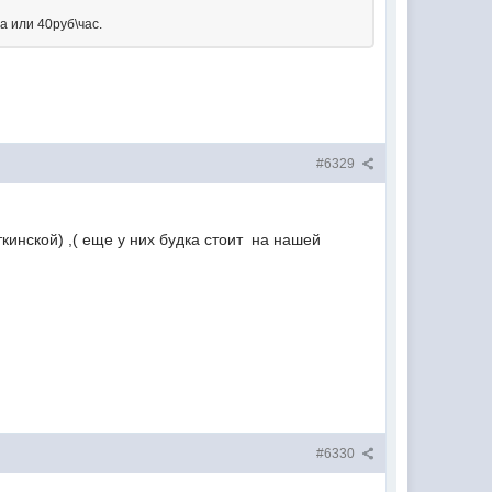
дома или 40руб\час.
#6329
кинской) ,( еще у них будка стоит на нашей
#6330