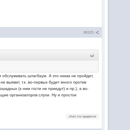
#6325
 обслуживать шлагбаум. А это никак не пройдет,
не выявит, т.к. во-первых будет много против
шадных (к ним гости не приедут) и пр.), а во-
ащие организаторов слухи. Ну и простое
chori это нравится