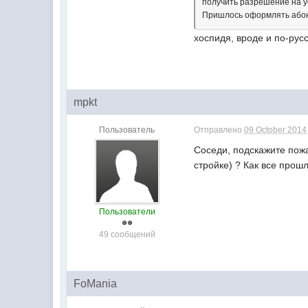
получить разрешение на ус
Пришлось оформлять абон
хоспидя, вроде и по-рус
mpkt
Пользователь
Отправлено
09 October 2014 
Соседи, подскажите пожа
стройке) ? Как все прош
Пользователи
49 сообщений
FoMania