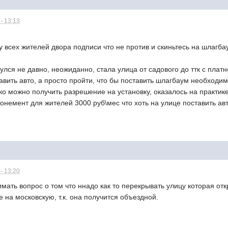
- 13:13
у всех жителей двора подписи что не против и скиньтесь на шлагба
нулся не давно, неожиданно, стала улица от садового до ттк с платн
авить авто, а просто пройти, что бы поставить шлагбаум необходи
лько можно получить разрешение на установку, оказалось на практик
немент для жителей 3000 руб\мес что хоть на улице поставить 
- 13:20
ать вопрос о том что ннадо как то перекрывать улицу которая отк
 на московскую, т.к. она получится объездной.