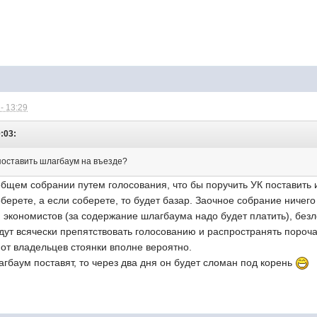
- 13:29
0:03:
 поставить шлагбаум на въезде?
общем собрании путем голосования, что бы поручить УК поставить и
оберете, а если соберете, то будет базар. Заочное собрание ничего 
, экономистов (за содержание шлагбаума надо будет платить), безло
дут всячески препятствовать голосованию и распространять пороч
от владельцев стоянки вполне вероятно.
агбаум поставят, то через два дня он будет сломан под корень