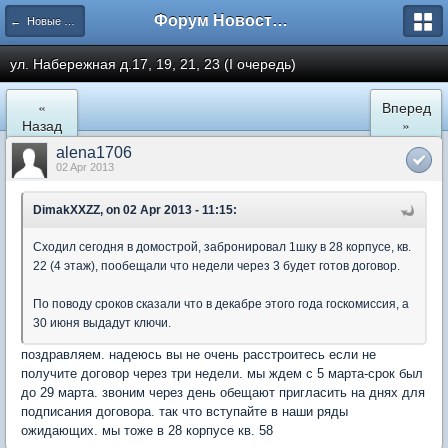
Форум Новостройки
← Новые Водники
ул. Набережная д.17, 19, 21, 23 (I очередь)
«
Вперед
Назад
»
alena1706
02 Apr 2013
DimakXXZZ, on 02 Apr 2013 - 11:15:
Сходил сегодня в домострой, забронировал 1шку в 28 корпусе, кв.
22 (4 этаж), пообещали что недели через 3 будет готов договор.
По поводу сроков сказали что в декабре этого года госкомиссия, а
30 июня выдадут ключи.
поздравляем. надеюсь вы не очень расстроитесь если не
получите договор через три недели. мы ждем с 5 марта-срок был
до 29 марта. звоним через день обещают пригласить на днях для
подписания договора. так что вступайте в наши ряды
ожидающих. мы тоже в 28 корпусе кв. 58