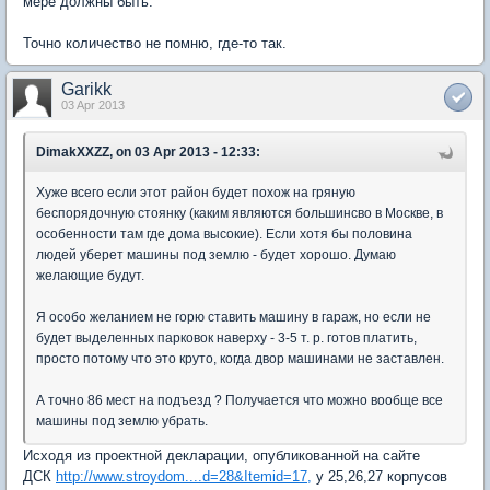
мере должны быть.
Точно количество не помню, где-то так.
Garikk
03 Apr 2013
DimakXXZZ, on 03 Apr 2013 - 12:33:
Хуже всего если этот район будет похож на гряную
беспорядочную стоянку (каким являются большинсво в Москве, в
особенности там где дома высокие). Если хотя бы половина
людей уберет машины под землю - будет хорошо. Думаю
желающие будут.
Я особо желанием не горю ставить машину в гараж, но если не
будет выделенных парковок наверху - 3-5 т. р. готов платить,
просто потому что это круто, когда двор машинами не заставлен.
А точно 86 мест на подъезд ? Получается что можно вообще все
машины под землю убрать.
Исходя из проектной декларации, опубликованной на сайте
ДСК
http://www.stroydom....d=28&Itemid=17,
у 25,26,27 корпусов