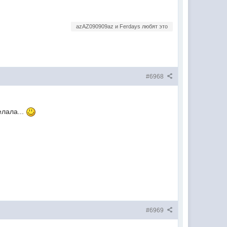
azAZ090909az и Ferdays любят это
#6968
елала...
#6969