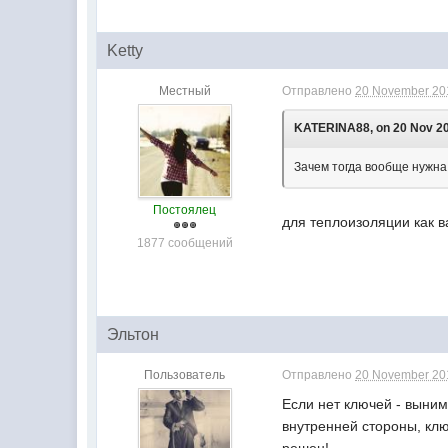
Ketty
Местный
Отправлено
20 November 201
KATERINA88, on 20 Nov 20
Зачем тогда вообще нужна
Постоялец
для теплоизоляции как 
1877 сообщений
Эльтон
Пользователь
Отправлено
20 November 201
Если нет ключей - выним
внутренней стороны, клю
решен!