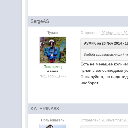
SergeAS
Турист
Отправлено
20 November 201
AVMFF, on 20 Nov 2014 - 1
Любой здравомыслящий чело
Есть не меньшее количес
Постоялец
чулан с велосипедами ус
7621 сообщений
Пожалуйста, не надо кид
наоборот.
KATERINA88
Пользователь
Отправлено
20 November 201