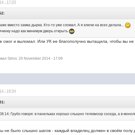
4 - 17:03
52:
таже вместо замка дырка. Кто-то уже сломал. А я ключи на всех делала...
ичинку надо как минимум дверь открыть
не смог и выломал. Или УК ее благополучно вытащила, чтобы вы не
л Silros: 20 November 2014 - 17:09
4 - 18:54
31:
 08:14: Грубо говоря: в панельках хорошо слышно телевизор соседа, а в моно
бы не было слышно шагов - каждый владелец должен в своём полу 