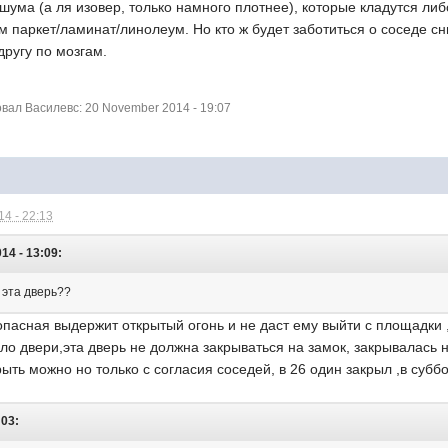
шума (а ля изовер, только намного плотнее), которые кладутся либ
 паркет/ламинат/линолеум. Но кто ж будет заботиться о соседе сн
другу по мозгам.
ал Василевс: 20 November 2014 - 19:07
4 - 22:13
14 - 13:09:
 эта дверь??
пасная выдержит открытый огонь и не даст ему выйти с площадки ,
оло двери,эта дверь не должна закрываться на замок, закрывалась н
рыть можно но только с согласия соседей, в 26 один закрыл ,в субб
:03: