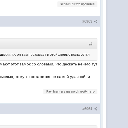
senia1970 это нравится
#6963
вери, т.к. он там проживает и этой дверью пользуется
ют этот замок со словами, что дескать нечего тут
мыслью, кому-то покажется не самой удачной, и
Fay, brunt и sapsanych любят это
#6964