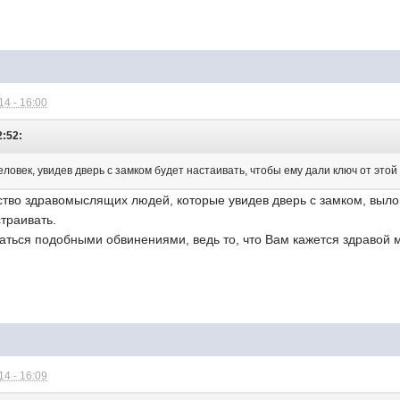
4 - 16:00
2:52:
век, увидев дверь с замком будет настаивать, чтобы ему дали ключ от этой д
тво здравомыслящих людей, которые увидев дверь с замком, вылома
траивать.
аться подобными обвинениями, ведь то, что Вам кажется здравой 
4 - 16:09