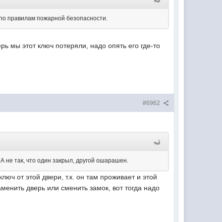
я по правилам пожарной безопасности.
ь мы этот ключ потеряли, надо опять его где-то
#6962
 А не так, что один закрыл, другой ошарашен.
юч от этой двери, т.к. он там проживает и этой
аменить дверь или сменить замок, вот тогда надо