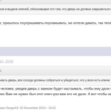
зали в выдаче ключей, обосновывая это тем, что дверь не должна закрыватьс
, пришлось поупрашивать-поуламывать, не хотели давать, так тепер
4 - 15:52
:
ывать дверь, все соседи должны собраться и убедиться, что у всех есть ключи.
ловек, увидев дверь с замком будет настаивать, чтобы ему дали кл
мо Вам не нужен был этот ключ раз вам его не дали. А вот чтобы з
ал SergeAS: 20 November 2014 - 16:01