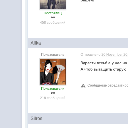
Постоялец
458 сообщений
Allka
Пользователь
Отправлено
20 November 201
Здрасти всем! а у нас на
А чтоб вытащить старую
Сообщение отредактиров
Пользователи
218 сообщений
Silros