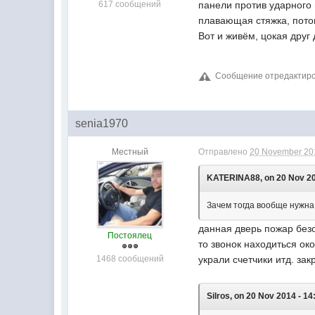
617 сообщений
панели против ударного 
плавающая стяжка, потом
Вот и живём, цокая друг 
Сообщение отредактиров
senia1970
Местный
Отправлено
20 November 201
KATERINA88, on 20 Nov 20
Зачем тогда вообще нужна
данная дверь пожар безо
Постоялец
то звонок находиться ок
1468 сообщений
украли счетчики итд. зак
Silros, on 20 Nov 2014 - 14