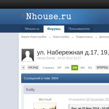
Nhouse.ru
Форумы
Пользователи
Форум Новостройки
→
Новостройки
→
Подмосковье
→
Долгоп
.
ул. Набережная д.17, 19,
Автор
Dvesty
,
Jul 02 2012 22:27
«
НАЗАД
ВПЕРЕД
Страниц
347
348
349
350
351
Сообщений в теме: 8904
Ketty
Местный
Отправлено
20 November 201
Fay, on 20 Nov 2014 - 10:4