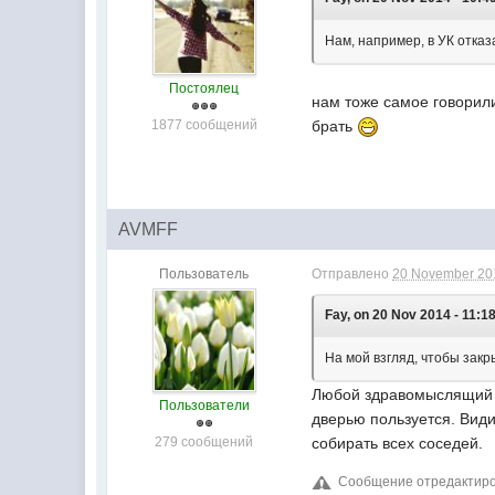
Нам, например, в УК отка
Постоялец
нам тоже самое говорили
1877 сообщений
брать
AVMFF
Пользователь
Отправлено
20 November 201
Fay, on 20 Nov 2014 - 11:18
На мой взгляд, чтобы закр
Любой здравомыслящий че
Пользователи
дверью пользуется. Види
279 сообщений
собирать всех соседей.
Сообщение отредактиров