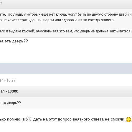
9:
ете, что люди, у которых еще нет ключа, могут быть по другую сторону двери и
о не хочет терять деньги, нервы или здоровье из-за соседа-эгоиста.
зали в выдаче ключей, обосновывая это тем, что дверь не должна закрыватьс
на эта дверь??
4 - 16:27
14 - 13:09:
 эта дверь??
ко помню, в УК дать на этот вопрос внятного ответа не смогли