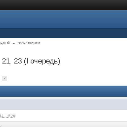
рудный
→
Новые Водники
 21, 23 (I очередь)
»
4 - 15:28
9: