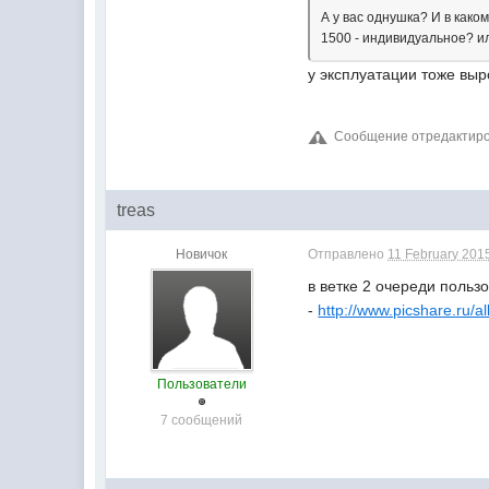
А у вас однушка? И в како
1500 - индивидуальное? и
у эксплуатации тоже выр
Сообщение отредактиров
treas
Новичок
Отправлено
11 February 2015
в ветке 2 очереди поль
-
http://www.picshare.ru/
Пользователи
7 сообщений