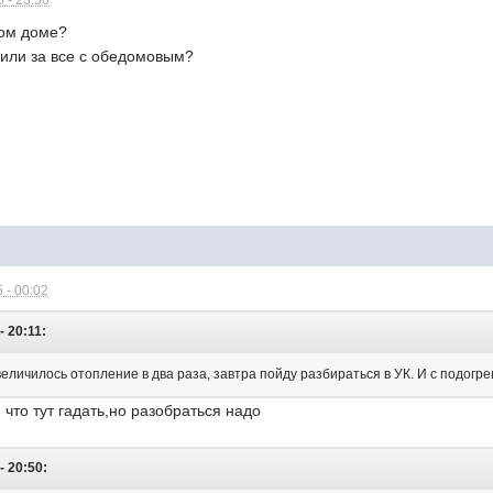
 - 23:50
ком доме?
 или за все с обедомовым?
 - 00:02
- 20:11:
еличилось отопление в два раза, завтра пойду разбираться в УК. И с подогре
 что тут гадать,но разобраться надо
- 20:50: