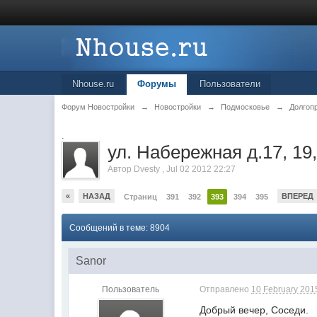
Nhouse.ru
Форумы
Пользователи
Форум Новостройки
→
Новостройки
→
Подмосковье
→
Долгоп
.
ул. Набережная д.17, 19,
Автор
Dvesty
,
Jul 02 2012 22:27
«
НАЗАД
ВПЕРЕД
Страниц
391
392
393
394
395
Сообщений в теме: 8904
Sanor
Пользователь
Отправлено
10 February 2015
Добрый вечер, Соседи.