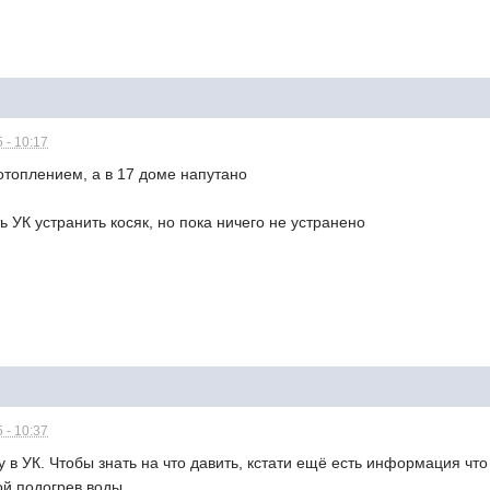
 - 10:17
отоплением, а в 17 доме напутано
ь УК устранить косяк, но пока ничего не устранено
 - 10:37
ду в УК. Чтобы знать на что давить, кстати ещё есть информация ч
й подогрев воды