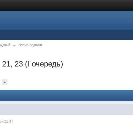
рудный
→
Новые Водники
 21, 23 (I очередь)
»
 - 21:47