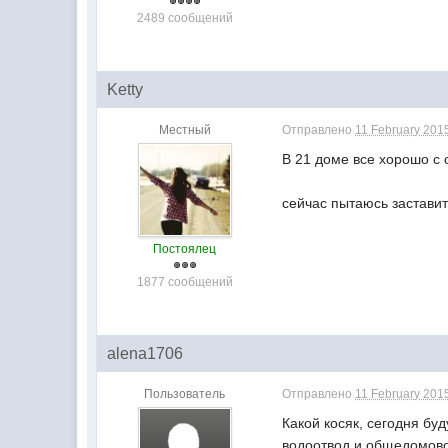
2489 сообщений
Ketty
Местный
Отправлено
11 February 2015
В 21 доме все хорошо с 
сейчас пытаюсь заставит
Постоялец
1877 сообщений
alena1706
Пользователь
Отправлено
11 February 2015
Какой косяк, сегодня бу
водоотвод и общедомово