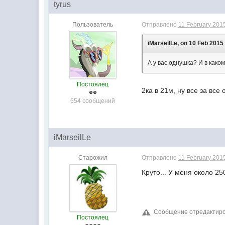
tyrus
Пользователь
Отправлено
11 February 2015
iMarseilLe, on 10 Feb 2015 
А у вас однушка? И в како
Постоялец
2ка в 21м, ну все за все
654 сообщений
iMarseilLe
Старожил
Отправлено
11 February 2015
Круто... У меня около 250
Сообщение отредактиров
Постоялец