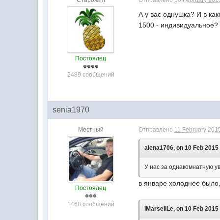
Старожил
Отправлено
10 February 2015
А у вас однушка? И в ка
1500 - индивидуальное?
Постоялец
2489 сообщений
senia1970
Местный
Отправлено
11 February 2015
alena1706, on 10 Feb 2015 
У нас за однакомнатную ув
в январе холоднее было,
Постоялец
1468 сообщений
iMarseilLe, on 10 Feb 2015 