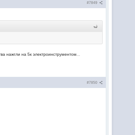
#7849
тва нажгли на 5к электроинструментом...
#7850