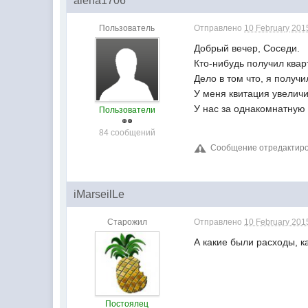
alena1706
Пользователь
Отправлено
10 February 2015
Добрый вечер, Соседи.
Кто-нибудь получил квар
Дело в том что, я получ
У меня квитация увеличил
У нас за однакомнатную 
Пользователи
84 сообщений
Сообщение отредактиров
iMarseilLe
Старожил
Отправлено
10 February 2015
А какие были расходы, к
Постоялец