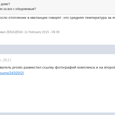
м доме?
ли за все с обедомовым?
осло отопление в квитанции говорят ,что средняя температура за 
ал ZENAZENA: 11 February 2015 - 09:39
 - 00:17
зователь prosto разместил ссылку фотографий комплекса и на втор
albums/24320/2/