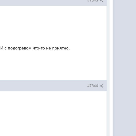
#7843
 И с подогревом что-то не понятно.
#7844