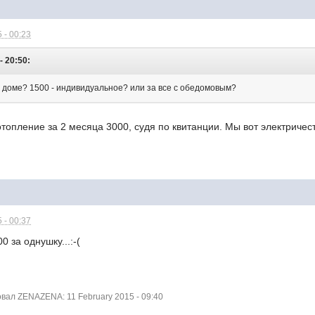
 - 00:23
- 20:50:
м доме? 1500 - индивидуальное? или за все с обедомовым?
 отопление за 2 месяца 3000, судя по квитанции. Мы вот электричес
 - 00:37
0 за однушку...:-(
ал ZENAZENA: 11 February 2015 - 09:40