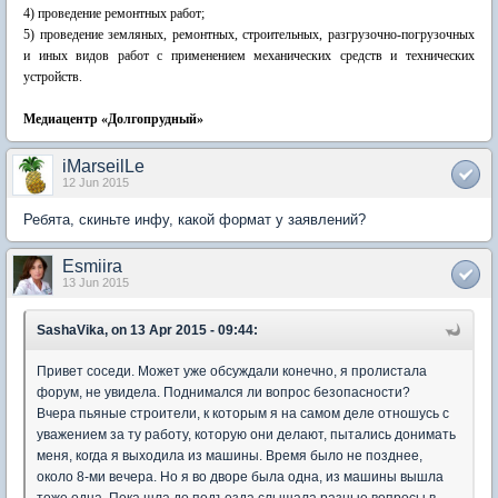
4) проведение ремонтных работ;
5) проведение земляных, ремонтных, строительных, разгрузочно-погрузочных
и иных видов работ с применением механических средств и технических
устройств.
Медиацентр «Долгопрудный»
iMarseilLe
12 Jun 2015
Ребята, скиньте инфу, какой формат у заявлений?
Esmiira
13 Jun 2015
SashaVika, on 13 Apr 2015 - 09:44:
Привет соседи. Может уже обсуждали конечно, я пролистала
форум, не увидела. Поднимался ли вопрос безопасности?
Вчера пьяные строители, к которым я на самом деле отношусь с
уважением за ту работу, которую они делают, пытались донимать
меня, когда я выходила из машины. Время было не позднее,
около 8-ми вечера. Но я во дворе была одна, из машины вышла
тоже одна. Пока шла до подъезда слышала разные вопросы в