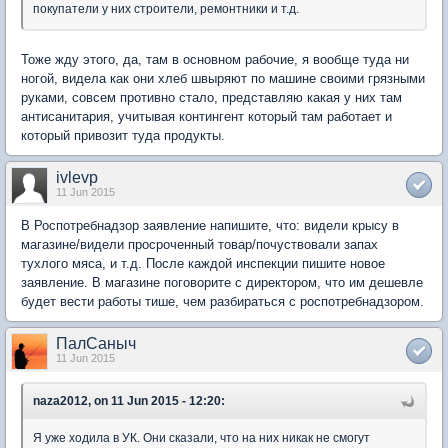
покупатели у них строители, ремонтники и т.д.
Тоже жду этого, да, там в основном рабочие, я вообще туда ни
ногой, видела как они хлеб швыряют по машине своими грязными
руками, совсем противно стало, представляю какая у них там
антисанитария, учитывая контингент который там работает и
который привозит туда продукты.
ivlevp
11 Jun 2015
В Роспотребнадзор заявление напишите, что: видели крысу в
магазине/видели просроченный товар/почуствовали запах
тухлого мяса, и т.д. После каждой инспекции пишите новое
заявление. В магазине поговорите с директором, что им дешевле
будет вести работы тише, чем разбираться с роспотребнадзором.
ПалСаныч
11 Jun 2015
naza2012, on 11 Jun 2015 - 12:20:
Я уже ходила в УК. Они сказали, что на них никак не смогут