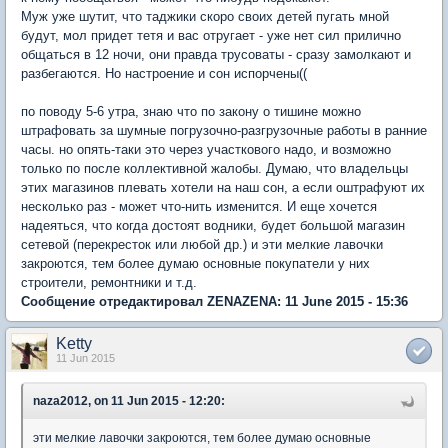
Муж уже шутит, что таджики скоро своих детей пугать мной
будут, мол придет тетя и вас отругает - уже нет сил прилично
общаться в 12 ночи, они правда трусоваты - сразу замолкают и
разбегаются. Но настроение и сон испорчены((
по поводу 5-6 утра, знаю что по закону о тишине можно
штрафовать за шумные погрузочно-разгрузочные работы в ранние
часы. но опять-таки это через участкового надо, и возможно
только по после коллективной жалобы. Думаю, что владельцы
этих магазинов плевать хотели на наш сон, а если оштрафуют их
несколько раз - может что-нить изменится. И еще хочется
надеяться, что когда достоят водники, будет большой магазин
сетевой (перекресток или любой др.) и эти мелкие лавочки
закроются, тем более думаю основные покупатели у них
строители, ремонтники и т.д.
Сообщение отредактировал ZENAZENA: 11 June 2015 - 15:36
Ketty
11 Jun 2015
naza2012, on 11 Jun 2015 - 12:20:
эти мелкие лавочки закроются, тем более думаю основные