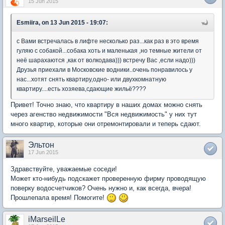
15 Jun 2015
Esmiira, on 13 Jun 2015 - 19:07:
с Вами встречалась в лифте несколько раз...как раз в это время
гуляю с собакой...собака хоть и маленькая ,но темные жители от
неё шарахаются ,как от волкодава))) встречу Вас ,если надо)))
Друзья приехали в Московские водники..очень понравилось у
нас...хотят снять квартиру,одно- или двухкомнатную
квартиру....есть хозяева,сдающие жильё????
Привет! Точно знаю, что квартиру в наших домах можно снять
через агенство недвижимости "Вся недвижимость" у них тут
много квартир, которые они отремонтировали и теперь сдают.
Эльтон
17 Jun 2015
Здравствуйте, уважаемые соседи!
Может кто-нибудь подскажет проверенную фирму проводящую
поверку водосчетчиков? Очень нужно и, как всегда, вчера!
Прошлепала время! Помогите!
iMarseilLe