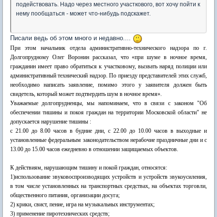
подействовать. Надо через местного участкового, вот хочу пойти к
нему пообщаться - может что-нибудь подскажет.
Писали ведь об этом много и недавно....
При этом начальник отдела административно-технического надзора по г.
Долгопрудному Олег Воронин рассказал, что «при шуме в ночное время,
гражданин имеет право обратиться к участковому, вызвать наряд полиции или
административный технический надзор. По приезду представителей этих служб,
необходимо написать заявление, помимо этого у заявителя должен быть
свидетель, который может подтвердить шум в ночное время».
Уважаемые долгопрудненцы, мы напоминаем, что в связи с законом "Об
обеспечении тишины и покоя граждан на территории Московской области" не
допускается нарушение тишины :
с 21.00 до 8.00 часов в будние дни, с 22.00 до 10.00 часов в выходные и
установленные федеральным законодательством нерабочие праздничные дни и с
13.00 до 15.00 часов ежедневно в отношении защищаемых объектов.
К действиям, нарушающим тишину и покой граждан, относятся:
1)использование звуковоспроизводящих устройств и устройств звукоусиления,
в том числе установленных на транспортных средствах, на объектах торговли,
общественного питания, организации досуга;
2) крики, свист, пение, игра на музыкальных инструментах;
3) применение пиротехнических средств;