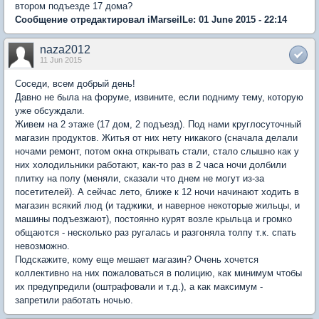
втором подъезде 17 дома?
Сообщение отредактировал iMarseilLe: 01 June 2015 - 22:14
naza2012
11 Jun 2015
Соседи, всем добрый день!
Давно не была на форуме, извините, если подниму тему, которую
уже обсуждали.
Живем на 2 этаже (17 дом, 2 подъезд). Под нами круглосуточный
магазин продуктов. Житья от них нету никакого (сначала делали
ночами ремонт, потом окна открывать стали, стало слышно как у
них холодильники работают, как-то раз в 2 часа ночи долбили
плитку на полу (меняли, сказали что днем не могут из-за
посетителей). А сейчас лето, ближе к 12 ночи начинают ходить в
магазин всякий люд (и таджики, и наверное некоторые жильцы, и
машины подъезжают), постоянно курят возле крыльца и громко
общаются - несколько раз ругалась и разгоняла толпу т.к. спать
невозможно.
Подскажите, кому еще мешает магазин? Очень хочется
коллективно на них пожаловаться в полицию, как минимум чтобы
их предупредили (оштрафовали и т.д.), а как максимум -
запретили работать ночью.