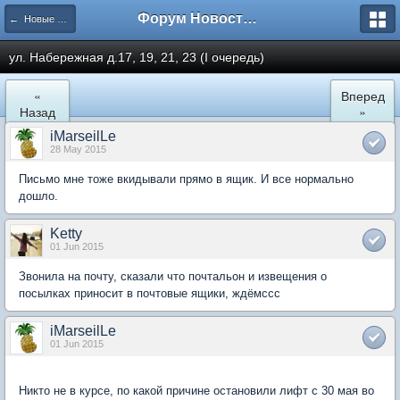
Форум Новостройки
← Новые Водники
ул. Набережная д.17, 19, 21, 23 (I очередь)
«
Вперед
Назад
»
iMarseilLe
28 May 2015
Письмо мне тоже вкидывали прямо в ящик. И все нормально
дошло.
Ketty
01 Jun 2015
Звонила на почту, сказали что почтальон и извещения о
посылках приносит в почтовые ящики, ждёмссс
iMarseilLe
01 Jun 2015
Никто не в курсе, по какой причине остановили лифт с 30 мая во