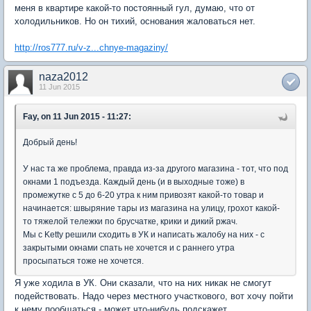
меня в квартире какой-то постоянный гул, думаю, что от
холодильников. Но он тихий, основания жаловаться нет.
http://ros777.ru/v-z...chnye-magaziny/
naza2012
11 Jun 2015
Fay, on 11 Jun 2015 - 11:27:
Добрый день!
У нас та же проблема, правда из-за другого магазина - тот, что под
окнами 1 подъезда. Каждый день (и в выходные тоже) в
промежутке с 5 до 6-20 утра к ним привозят какой-то товар и
начинается: швыряние тары из магазина на улицу, грохот какой-
то тяжелой тележки по брусчатке, крики и дикий ржач.
Мы с Ketty решили сходить в УК и написать жалобу на них - с
закрытыми окнами спать не хочется и с раннего утра
просыпаться тоже не хочется.
Я уже ходила в УК. Они сказали, что на них никак не смогут
подействовать. Надо через местного участкового, вот хочу пойти
к нему пообщаться - может что-нибудь подскажет.