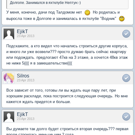
Долгопе. Занимался в яхтклубе Нептун:-)
У меня, конечно, дачи под Талдомом нет
Но родилась и
выросла тоже в Долгопе и занималась в яхтклубе "Водник"
EjikT
23 Apr 2013
Подскажите, а кто видел что начались строиться другие корпуса,
и много ли уже возвели??? просто думаю брать сейчас квартиру
или подождать. предлогают 47кв на 3 этаже, а хочется 48кв этаж
не ниже 5(((( я в замешательстве((((
Silros
23 Apr 2013
Все зависит от того, готовы ли вы ждать еще пару лет, при
хорошем раскладе, пока построится следующая очередь. Но мне
кажется ждать придется и больше.
EjikT
23 Apr 2013
Вы думаете так долго будет строиться вторая очередь??? первая
вроде строилась меньше чем 2 года...