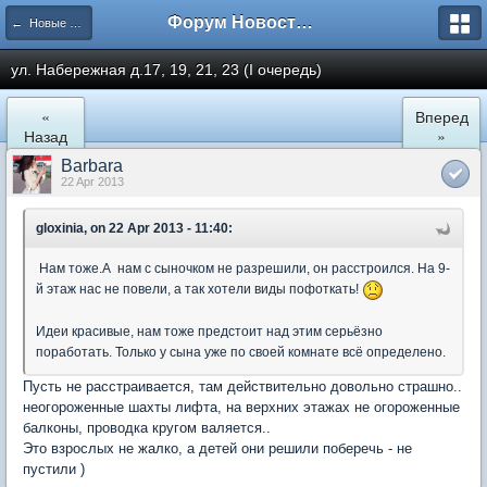
Форум Новостройки
← Новые Водники
ул. Набережная д.17, 19, 21, 23 (I очередь)
«
Вперед
Назад
»
Barbara
22 Apr 2013
gloxinia, on 22 Apr 2013 - 11:40:
Нам тоже.А нам с сыночком не разрешили, он расстроился. На 9-
й этаж нас не повели, а так хотели виды пофоткать!
Идеи красивые, нам тоже предстоит над этим серьёзно
поработать. Только у сына уже по своей комнате всё определено.
Пусть не расстраивается, там действительно довольно страшно..
неогороженные шахты лифта, на верхних этажах не огороженные
балконы, проводка кругом валяется..
Это взрослых не жалко, а детей они решили поберечь - не
пустили )